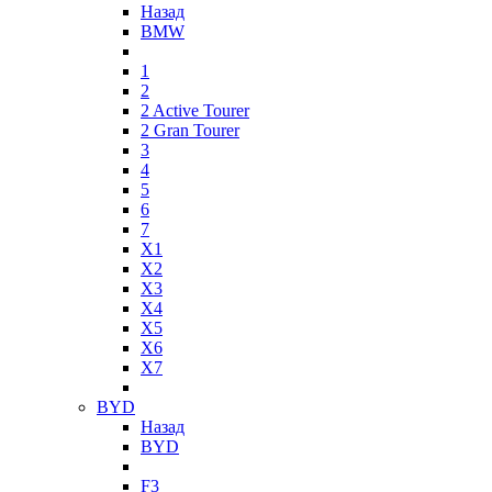
Назад
BMW
1
2
2 Active Tourer
2 Gran Tourer
3
4
5
6
7
X1
X2
X3
X4
X5
X6
X7
BYD
Назад
BYD
F3