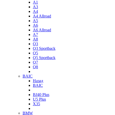
A1
A3
A4
A4 Allroad
A5
A6
A6 Allroad
A7
A8
Q3
Q3 Sportback
Q5
Q5 Sportback
Q7
Q8
BAIC
Назад
BAIC
BJ40 Plus
U5 Plus
X35
BMW