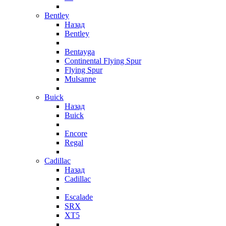
Bentley
Назад
Bentley
Bentayga
Continental Flying Spur
Flying Spur
Mulsanne
Buick
Назад
Buick
Encore
Regal
Cadillac
Назад
Cadillac
Escalade
SRX
XT5