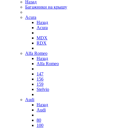
Назад
Багажники на крышу
Acura
Назад
Acura
MDX
RDX
Alfa Romeo
Назад
Alfa Romeo
147
156
159
Stelvio
Audi
Назад
Audi
80
100