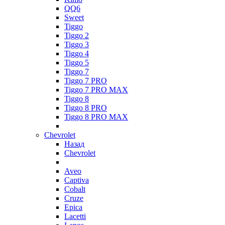
QQ6
Sweet
Tiggo
Tiggo 2
Tiggo 3
Tiggo 4
Tiggo 5
Tiggo 7
Tiggo 7 PRO
Tiggo 7 PRO MAX
Tiggo 8
Tiggo 8 PRO
Tiggo 8 PRO MAX
Chevrolet
Назад
Chevrolet
Aveo
Captiva
Cobalt
Cruze
Epica
Lacetti