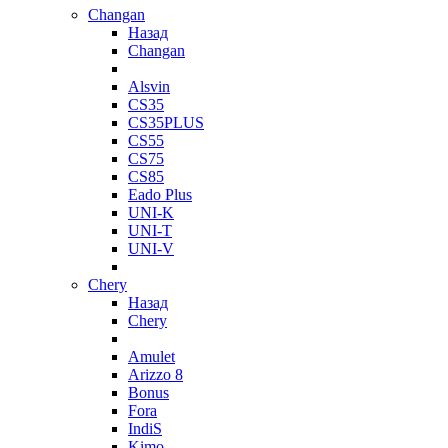
Changan
Назад
Changan
Alsvin
CS35
CS35PLUS
CS55
CS75
CS85
Eado Plus
UNI-K
UNI-T
UNI-V
Chery
Назад
Chery
Amulet
Arizzo 8
Bonus
Fora
IndiS
Kimo