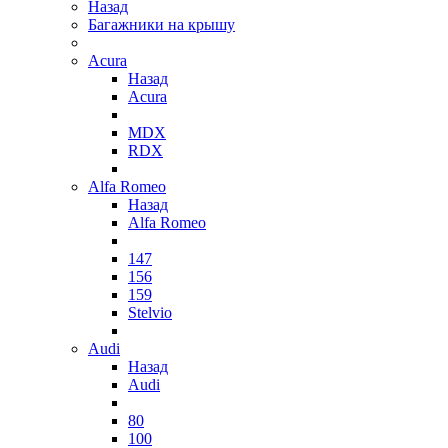
Назад
Багажники на крышу
Acura
Назад
Acura
MDX
RDX
Alfa Romeo
Назад
Alfa Romeo
147
156
159
Stelvio
Audi
Назад
Audi
80
100