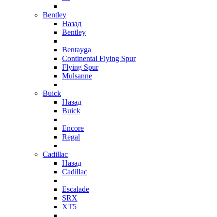
Bentley
Назад
Bentley
Bentayga
Continental Flying Spur
Flying Spur
Mulsanne
Buick
Назад
Buick
Encore
Regal
Cadillac
Назад
Cadillac
Escalade
SRX
XT5