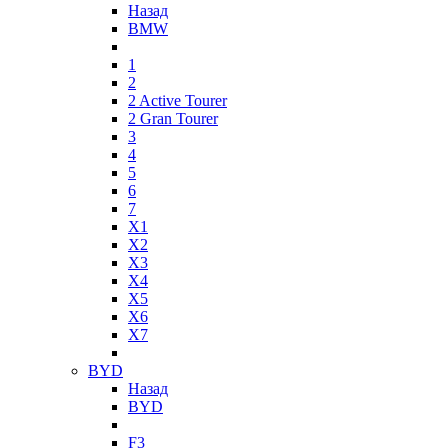
Назад
BMW
1
2
2 Active Tourer
2 Gran Tourer
3
4
5
6
7
X1
X2
X3
X4
X5
X6
X7
BYD
Назад
BYD
F3