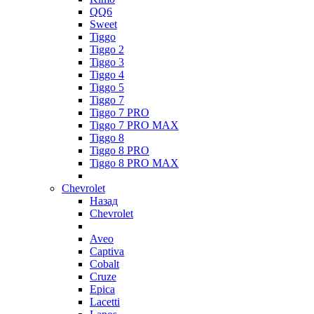
QQ6
Sweet
Tiggo
Tiggo 2
Tiggo 3
Tiggo 4
Tiggo 5
Tiggo 7
Tiggo 7 PRO
Tiggo 7 PRO MAX
Tiggo 8
Tiggo 8 PRO
Tiggo 8 PRO MAX
Chevrolet
Назад
Chevrolet
Aveo
Captiva
Cobalt
Cruze
Epica
Lacetti