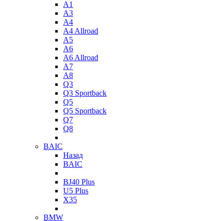
A1
A3
A4
A4 Allroad
A5
A6
A6 Allroad
A7
A8
Q3
Q3 Sportback
Q5
Q5 Sportback
Q7
Q8
BAIC
Назад
BAIC
BJ40 Plus
U5 Plus
X35
BMW