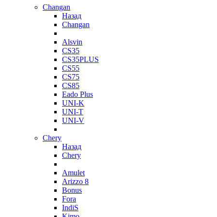
Changan
Назад
Changan
Alsvin
CS35
CS35PLUS
CS55
CS75
CS85
Eado Plus
UNI-K
UNI-T
UNI-V
Chery
Назад
Chery
Amulet
Arizzo 8
Bonus
Fora
IndiS
Kimo