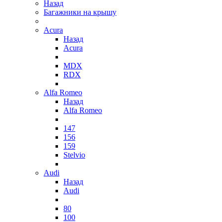
Назад
Багажники на крышу
Acura
Назад
Acura
MDX
RDX
Alfa Romeo
Назад
Alfa Romeo
147
156
159
Stelvio
Audi
Назад
Audi
80
100