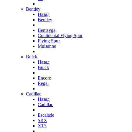
Bentley
Назад
Bentley
Bentayga
Continental Flying Spur
Flying Spur
Mulsanne
Buick
Назад
Buick
Encore
Regal
Cadillac
Назад
Cadillac
Escalade
SRX
XT5