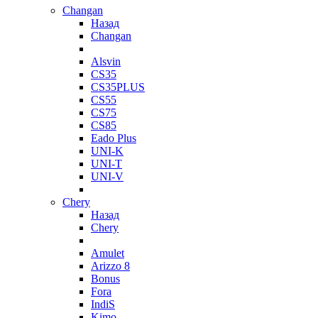
Changan
Назад
Changan
Alsvin
CS35
CS35PLUS
CS55
CS75
CS85
Eado Plus
UNI-K
UNI-T
UNI-V
Chery
Назад
Chery
Amulet
Arizzo 8
Bonus
Fora
IndiS
Kimo