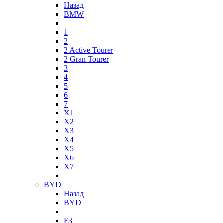
Назад
BMW
1
2
2 Active Tourer
2 Gran Tourer
3
4
5
6
7
X1
X2
X3
X4
X5
X6
X7
BYD
Назад
BYD
F3