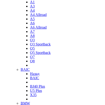
A1
A3
A4
A4 Allroad
A5
A6
A6 Allroad
A7
A8
Q3
Q3 Sportback
Q5
Q5 Sportback
Q7
Q8
BAIC
Назад
BAIC
BJ40 Plus
U5 Plus
X35
BMW