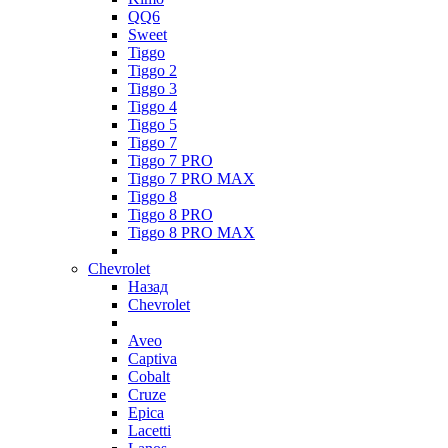
QQ6
Sweet
Tiggo
Tiggo 2
Tiggo 3
Tiggo 4
Tiggo 5
Tiggo 7
Tiggo 7 PRO
Tiggo 7 PRO MAX
Tiggo 8
Tiggo 8 PRO
Tiggo 8 PRO MAX
Chevrolet
Назад
Chevrolet
Aveo
Captiva
Cobalt
Cruze
Epica
Lacetti