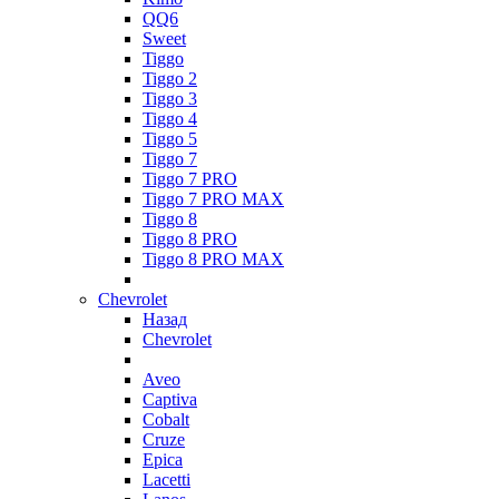
QQ6
Sweet
Tiggo
Tiggo 2
Tiggo 3
Tiggo 4
Tiggo 5
Tiggo 7
Tiggo 7 PRO
Tiggo 7 PRO MAX
Tiggo 8
Tiggo 8 PRO
Tiggo 8 PRO MAX
Chevrolet
Назад
Chevrolet
Aveo
Captiva
Cobalt
Cruze
Epica
Lacetti