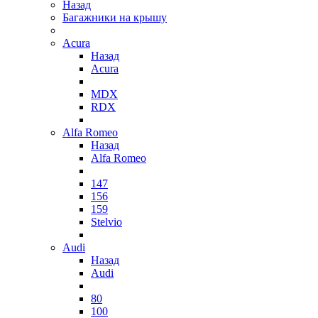
Назад
Багажники на крышу
Acura
Назад
Acura
MDX
RDX
Alfa Romeo
Назад
Alfa Romeo
147
156
159
Stelvio
Audi
Назад
Audi
80
100