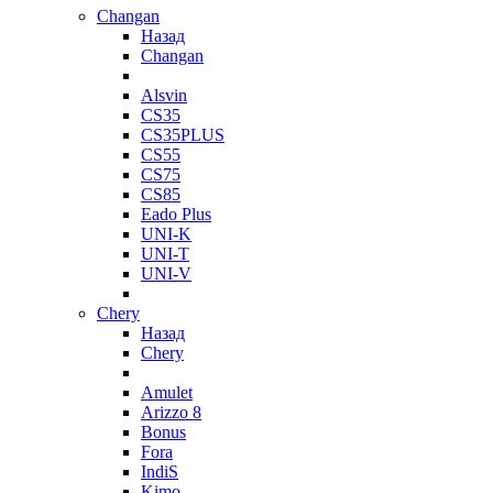
Changan
Назад
Changan
Alsvin
CS35
CS35PLUS
CS55
CS75
CS85
Eado Plus
UNI-K
UNI-T
UNI-V
Chery
Назад
Chery
Amulet
Arizzo 8
Bonus
Fora
IndiS
Kimo