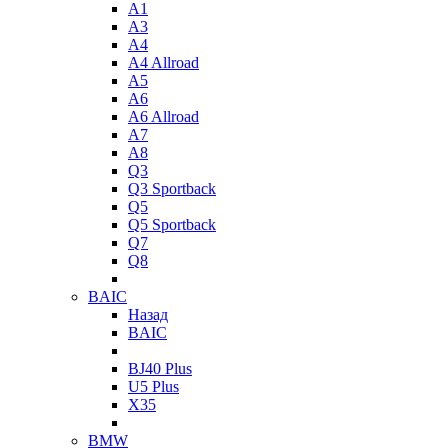
A1
A3
A4
A4 Allroad
A5
A6
A6 Allroad
A7
A8
Q3
Q3 Sportback
Q5
Q5 Sportback
Q7
Q8
BAIC
Назад
BAIC
BJ40 Plus
U5 Plus
X35
BMW