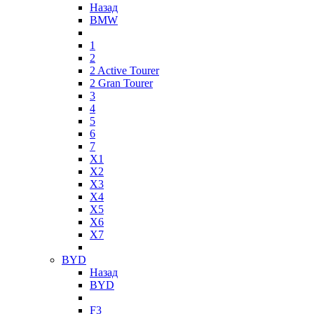
Назад
BMW
1
2
2 Active Tourer
2 Gran Tourer
3
4
5
6
7
X1
X2
X3
X4
X5
X6
X7
BYD
Назад
BYD
F3