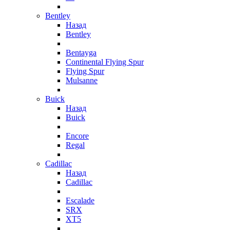
Bentley
Назад
Bentley
Bentayga
Continental Flying Spur
Flying Spur
Mulsanne
Buick
Назад
Buick
Encore
Regal
Cadillac
Назад
Cadillac
Escalade
SRX
XT5