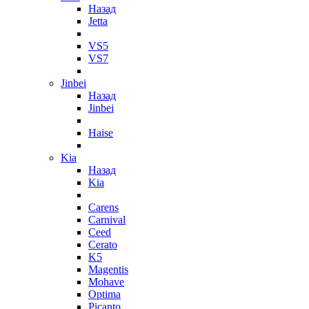
Назад
Jetta
VS5
VS7
Jinbei
Назад
Jinbei
Haise
Kia
Назад
Kia
Carens
Carnival
Ceed
Cerato
K5
Magentis
Mohave
Optima
Picanto