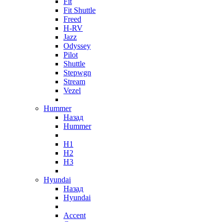
Fit
Fit Shuttle
Freed
H-RV
Jazz
Odyssey
Pilot
Shuttle
Stepwgn
Stream
Vezel
Hummer
Назад
Hummer
H1
H2
H3
Hyundai
Назад
Hyundai
Accent