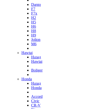
Dargo
F7
F7x
H2
H5
H6
H8
H9
Jolion
M6
Hawtai
Назад
Hawtai
Boliger
Honda
Назад
Honda
Accord
Civic
CR-V