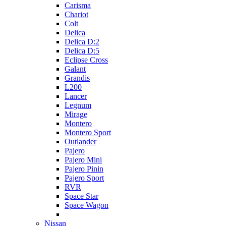
Carisma
Chariot
Colt
Delica
Delica D:2
Delica D:5
Eclipse Cross
Galant
Grandis
L200
Lancer
Legnum
Mirage
Montero
Montero Sport
Outlander
Pajero
Pajero Mini
Pajero Pinin
Pajero Sport
RVR
Space Star
Space Wagon
Nissan