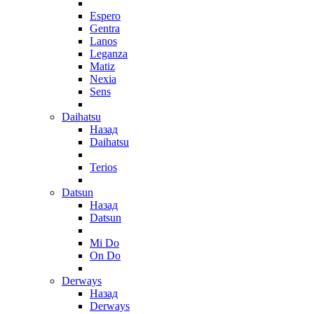
Espero
Gentra
Lanos
Leganza
Matiz
Nexia
Sens
Daihatsu
Назад
Daihatsu
Terios
Datsun
Назад
Datsun
Mi Do
On Do
Derways
Назад
Derways