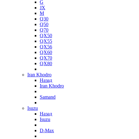
G
JX
M
Q30
Q50
Q70
QX50
QX55
QX56
QX60
QX70
QX80
Iran Khodro
Назад
Iran Khodro
Samand
Isuzu
Назад
Isuzu
D-Max