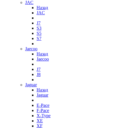
JAC
Назад
JAC
J7
S3
S5
S7
Jaecoo
Назад
Jaecoo
J7
J8
Jaguar
Назад
Jaguar
E-Pace
F-Pace
X-Type
XE
XF