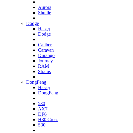
Aurora
Shuttle
Dodge
Назад
Dodge
Caliber
Caravan
Durango
Journey
RAM
Stratus
DongFeng
Назад
DongFeng
580
AX7
DF6
H30 Cross
S30