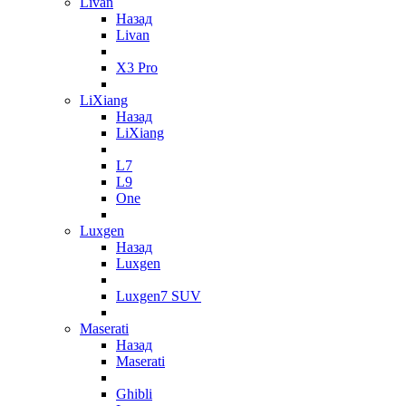
Livan
Назад
Livan
X3 Pro
LiXiang
Назад
LiXiang
L7
L9
One
Luxgen
Назад
Luxgen
Luxgen7 SUV
Maserati
Назад
Maserati
Ghibli