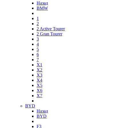
Назад
BMW
1
2
2 Active Tourer
2 Gran Tourer
3
4
5
6
7
X1
X2
X3
X4
X5
X6
X7
BYD
Назад
BYD
F3