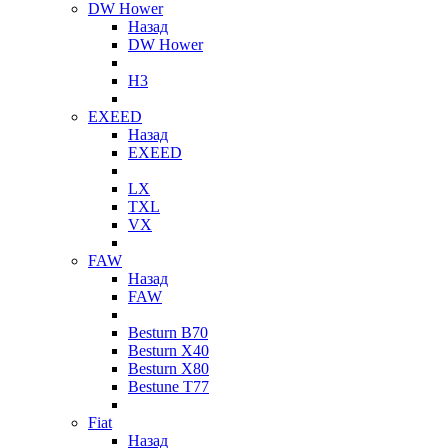
DW Hower
Назад
DW Hower
H3
EXEED
Назад
EXEED
LX
TXL
VX
FAW
Назад
FAW
Besturn B70
Besturn X40
Besturn X80
Bestune T77
Fiat
Назад