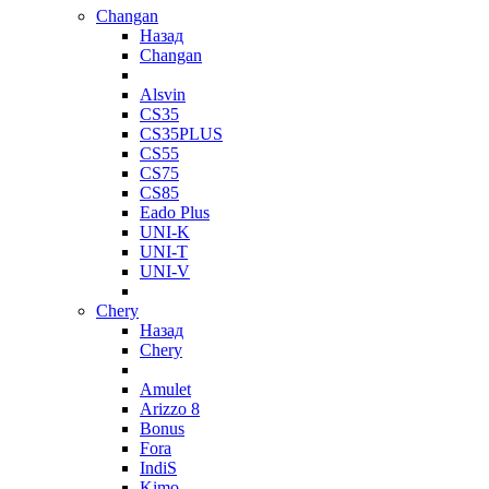
Changan
Назад
Changan
Alsvin
CS35
CS35PLUS
CS55
CS75
CS85
Eado Plus
UNI-K
UNI-T
UNI-V
Chery
Назад
Chery
Amulet
Arizzo 8
Bonus
Fora
IndiS
Kimo