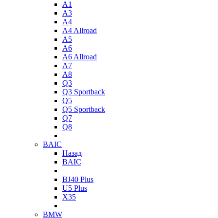
A1
A3
A4
A4 Allroad
A5
A6
A6 Allroad
A7
A8
Q3
Q3 Sportback
Q5
Q5 Sportback
Q7
Q8
BAIC
Назад
BAIC
BJ40 Plus
U5 Plus
X35
BMW