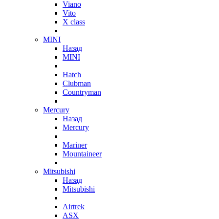
Viano
Vito
X class
MINI
Назад
MINI
Hatch
Clubman
Countryman
Mercury
Назад
Mercury
Mariner
Mountaineer
Mitsubishi
Назад
Mitsubishi
Airtrek
ASX