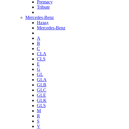
Premacy
Tribute
Mercedes-Benz
Назад
Mercedes-Benz
A
B
C
CLA
CLS
E
G
GL
GLA
GLB
GLC
GLE
GLK
GLS
M
R
S
V