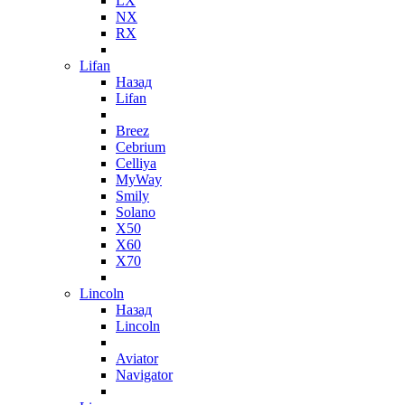
LX
NX
RX
Lifan
Назад
Lifan
Breez
Cebrium
Celliya
MyWay
Smily
Solano
X50
X60
X70
Lincoln
Назад
Lincoln
Aviator
Navigator