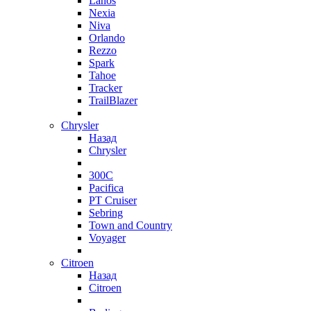
Lanos
Nexia
Niva
Orlando
Rezzo
Spark
Tahoe
Tracker
TrailBlazer
Chrysler
Назад
Chrysler
300C
Pacifica
PT Cruiser
Sebring
Town and Country
Voyager
Citroen
Назад
Citroen