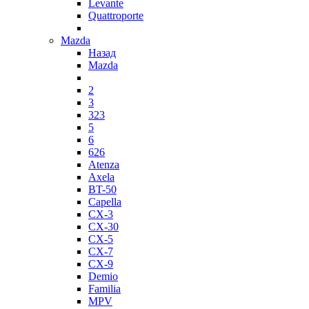
Levante
Quattroporte
Mazda
Назад
Mazda
2
3
323
5
6
626
Atenza
Axela
BT-50
Capella
CX-3
CX-30
CX-5
CX-7
CX-9
Demio
Familia
MPV