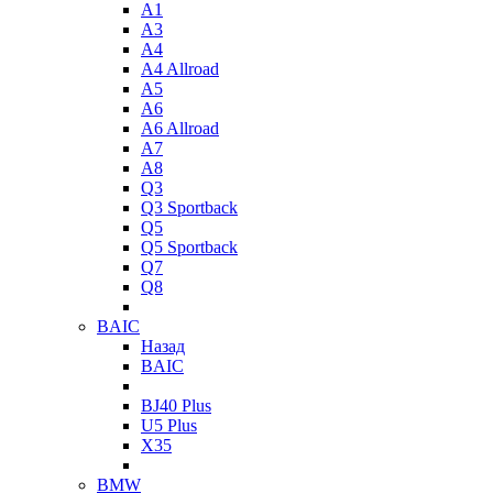
A1
A3
A4
A4 Allroad
A5
A6
A6 Allroad
A7
A8
Q3
Q3 Sportback
Q5
Q5 Sportback
Q7
Q8
BAIC
Назад
BAIC
BJ40 Plus
U5 Plus
X35
BMW