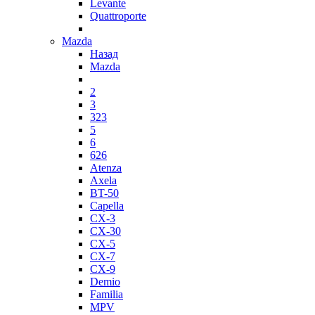
Levante
Quattroporte
Mazda
Назад
Mazda
2
3
323
5
6
626
Atenza
Axela
BT-50
Capella
CX-3
CX-30
CX-5
CX-7
CX-9
Demio
Familia
MPV