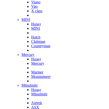
Viano
Vito
X class
MINI
Назад
MINI
Hatch
Clubman
Countryman
Mercury
Назад
Mercury
Mariner
Mountaineer
Mitsubishi
Назад
Mitsubishi
Airtrek
ASX