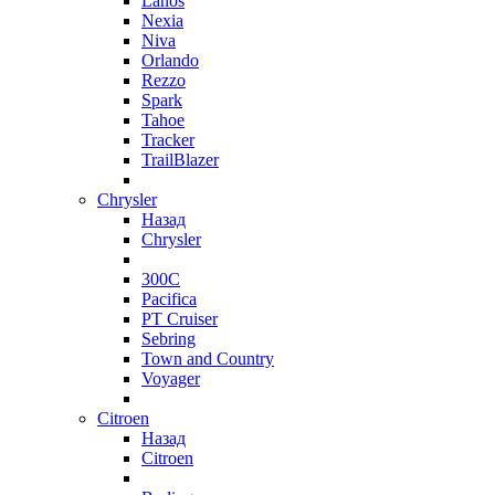
Lanos
Nexia
Niva
Orlando
Rezzo
Spark
Tahoe
Tracker
TrailBlazer
Chrysler
Назад
Chrysler
300C
Pacifica
PT Cruiser
Sebring
Town and Country
Voyager
Citroen
Назад
Citroen