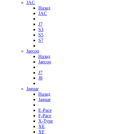
JAC
Назад
JAC
J7
S3
S5
S7
Jaecoo
Назад
Jaecoo
J7
J8
Jaguar
Назад
Jaguar
E-Pace
F-Pace
X-Type
XE
XF