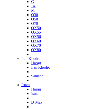
G
JX
M
Q30
Q50
Q70
QX50
QX55
QX56
QX60
QX70
QX80
Iran Khodro
Назад
Iran Khodro
Samand
Isuzu
Назад
Isuzu
D-Max