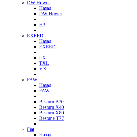
DW Hower
Назад
DW Hower
H3
EXEED
Назад
EXEED
LX
TXL
VX
FAW
Назад
FAW
Besturn B70
Besturn X40
Besturn X80
Bestune T77
Fiat
Назад