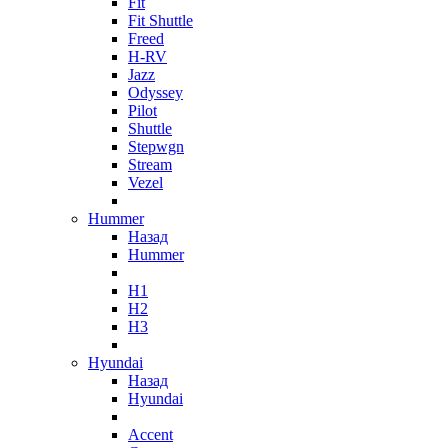
Fit
Fit Shuttle
Freed
H-RV
Jazz
Odyssey
Pilot
Shuttle
Stepwgn
Stream
Vezel
Hummer
Назад
Hummer
H1
H2
H3
Hyundai
Назад
Hyundai
Accent