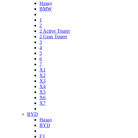
Назад
BMW
1
2
2 Active Tourer
2 Gran Tourer
3
4
5
6
7
X1
X2
X3
X4
X5
X6
X7
BYD
Назад
BYD
F3