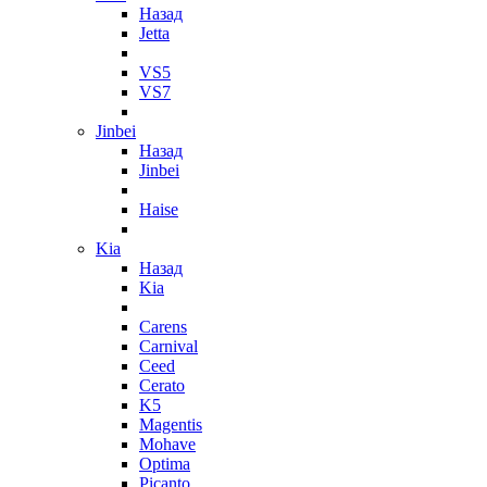
Назад
Jetta
VS5
VS7
Jinbei
Назад
Jinbei
Haise
Kia
Назад
Kia
Carens
Carnival
Ceed
Cerato
K5
Magentis
Mohave
Optima
Picanto