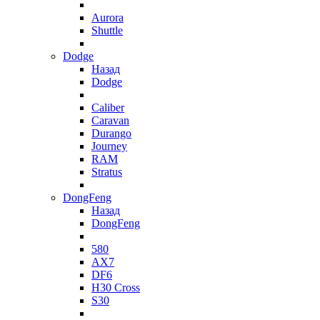
Aurora
Shuttle
Dodge
Назад
Dodge
Caliber
Caravan
Durango
Journey
RAM
Stratus
DongFeng
Назад
DongFeng
580
AX7
DF6
H30 Cross
S30