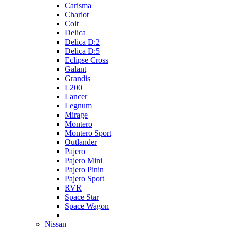
Carisma
Chariot
Colt
Delica
Delica D:2
Delica D:5
Eclipse Cross
Galant
Grandis
L200
Lancer
Legnum
Mirage
Montero
Montero Sport
Outlander
Pajero
Pajero Mini
Pajero Pinin
Pajero Sport
RVR
Space Star
Space Wagon
Nissan