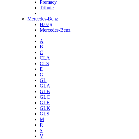
Premacy
Tribute
Mercedes-Benz
Назад
Mercedes-Benz
A
B
C
CLA
CLS
E
G
GL
GLA
GLB
GLC
GLE
GLK
GLS
M
R
S
V