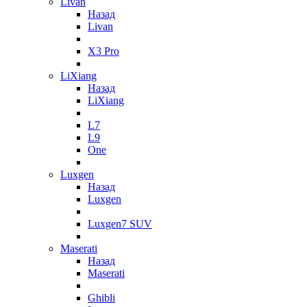
Livan
Назад
Livan
X3 Pro
LiXiang
Назад
LiXiang
L7
L9
One
Luxgen
Назад
Luxgen
Luxgen7 SUV
Maserati
Назад
Maserati
Ghibli