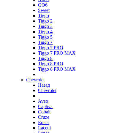
QQ6
Sweet
Tiggo
Tiggo 2
Tiggo 3
Tiggo 4
Tiggo 5
Tiggo 7
Tiggo 7 PRO
Tiggo 7 PRO MAX
Tiggo 8
Tiggo 8 PRO
Tiggo 8 PRO MAX
Chevrolet
Назад
Chevrolet
Aveo
Captiva
Cobalt
Cruze
Epica
Lacetti