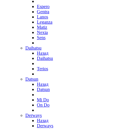
Espero
Gentra
Lanos
Leganza
Matiz
Nexia
Sens
Daihatsu
Назад
Daihatsu
Terios
Datsun
Назад
Datsun
Mi Do
On Do
Derways
Назад
Derways