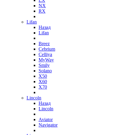
LX
NX
RX
Lifan
Назад
Lifan
Breez
Cebrium
Celliya
MyWay
Smily
Solano
X50
X60
X70
Lincoln
Назад
Lincoln
Aviator
Navigator