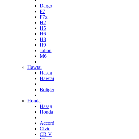
Dargo
F7
F7x
H2
H5
H6
H8
H9
Jolion
M6
Hawtai
Назад
Hawtai
Boliger
Honda
Назад
Honda
Accord
Civic
CR-V