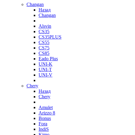
Changan
Назад
Changan
Alsvin
CS35
CS35PLUS
CS55
CS75
CS85
Eado Plus
UNI-K
UNI-T
UNI-V
Chery
Назад
Chery
Amulet
Arizzo 8
Bonus
Fora
IndiS
Kimo