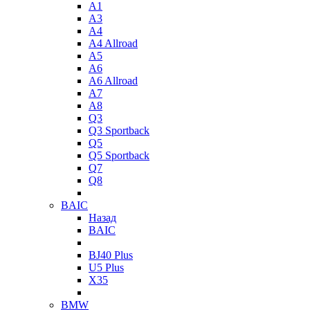
A1
A3
A4
A4 Allroad
A5
A6
A6 Allroad
A7
A8
Q3
Q3 Sportback
Q5
Q5 Sportback
Q7
Q8
BAIC
Назад
BAIC
BJ40 Plus
U5 Plus
X35
BMW