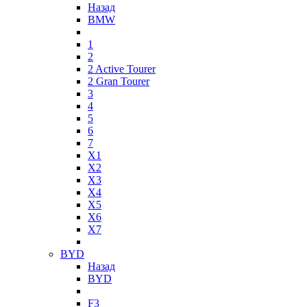
Назад
BMW
1
2
2 Active Tourer
2 Gran Tourer
3
4
5
6
7
X1
X2
X3
X4
X5
X6
X7
BYD
Назад
BYD
F3