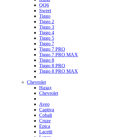
QQ6
Sweet
Tiggo
Tiggo 2
Tiggo 3
Tiggo 4
Tiggo 5
Tiggo 7
Tiggo 7 PRO
Tiggo 7 PRO MAX
Tiggo 8
Tiggo 8 PRO
Tiggo 8 PRO MAX
Chevrolet
Назад
Chevrolet
Aveo
Captiva
Cobalt
Cruze
Epica
Lacetti