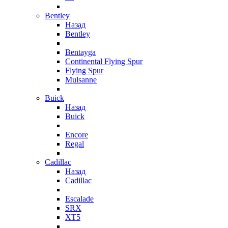
Bentley
Назад
Bentley
Bentayga
Continental Flying Spur
Flying Spur
Mulsanne
Buick
Назад
Buick
Encore
Regal
Cadillac
Назад
Cadillac
Escalade
SRX
XT5