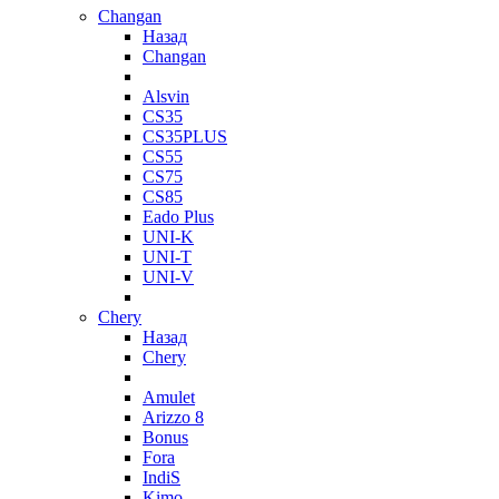
Changan
Назад
Changan
Alsvin
CS35
CS35PLUS
CS55
CS75
CS85
Eado Plus
UNI-K
UNI-T
UNI-V
Chery
Назад
Chery
Amulet
Arizzo 8
Bonus
Fora
IndiS
Kimo