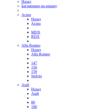
Назад
Багажники на крышу
Acura
Назад
Acura
MDX
RDX
Alfa Romeo
Назад
Alfa Romeo
147
156
159
Stelvio
Audi
Назад
Audi
80
100