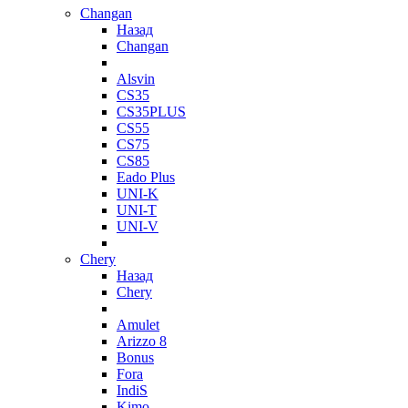
Changan
Назад
Changan
Alsvin
CS35
CS35PLUS
CS55
CS75
CS85
Eado Plus
UNI-K
UNI-T
UNI-V
Chery
Назад
Chery
Amulet
Arizzo 8
Bonus
Fora
IndiS
Kimo