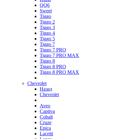
QQ6
Sweet
Tiggo
Tiggo 2
Tiggo 3
Tiggo 4
Tiggo 5
Tiggo 7
Tiggo 7 PRO
Tiggo 7 PRO MAX
Tiggo 8
Tiggo 8 PRO
Tiggo 8 PRO MAX
Chevrolet
Назад
Chevrolet
Aveo
Captiva
Cobalt
Cruze
Epica
Lacetti