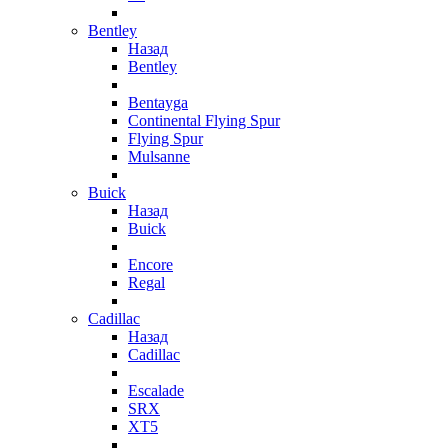
Bentley
Назад
Bentley
Bentayga
Continental Flying Spur
Flying Spur
Mulsanne
Buick
Назад
Buick
Encore
Regal
Cadillac
Назад
Cadillac
Escalade
SRX
XT5