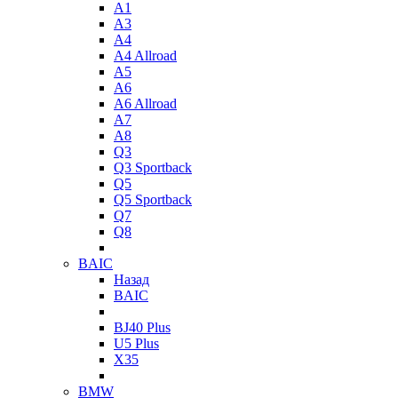
A1
A3
A4
A4 Allroad
A5
A6
A6 Allroad
A7
A8
Q3
Q3 Sportback
Q5
Q5 Sportback
Q7
Q8
BAIC
Назад
BAIC
BJ40 Plus
U5 Plus
X35
BMW