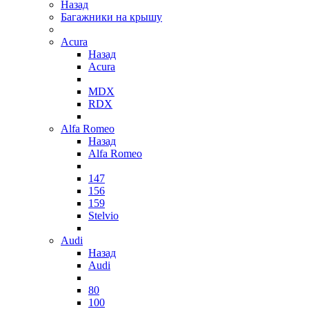
Назад
Багажники на крышу
Acura
Назад
Acura
MDX
RDX
Alfa Romeo
Назад
Alfa Romeo
147
156
159
Stelvio
Audi
Назад
Audi
80
100