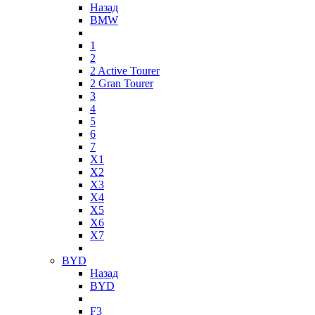
Назад
BMW
1
2
2 Active Tourer
2 Gran Tourer
3
4
5
6
7
X1
X2
X3
X4
X5
X6
X7
BYD
Назад
BYD
F3