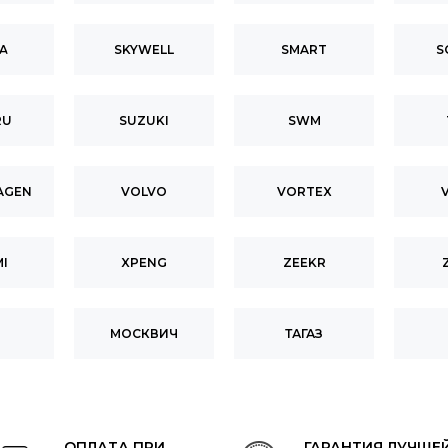
A
SKYWELL
SMART
S
RU
SUZUKI
SWM
AGEN
VOLVO
VORTEX
I
XPENG
ZEEKR
МОСКВИЧ
ТАГАЗ
ОПЛАТА ПРИ
ГАРАНТИЯ ЛУЧШЕ