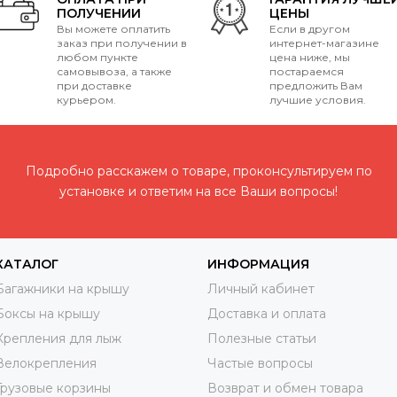
ПОЛУЧЕНИИ
ЦЕНЫ
Вы можете оплатить
Если в другом
заказ при получении в
интернет-магазине
любом пункте
цена ниже, мы
самовывоза, а также
постараемся
при доставке
предложить Вам
курьером.
лучшие условия.
Подробно расскажем о товаре, проконсультируем по
установке и ответим на все Ваши вопросы!
КАТАЛОГ
ИНФОРМАЦИЯ
Багажники на крышу
Личный кабинет
Боксы на крышу
Доставка и оплата
Крепления для лыж
Полезные статьи
Велокрепления
Частые вопросы
Грузовые корзины
Возврат и обмен товара