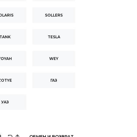
OLARIS
SOLLERS
TANK
TESLA
VOYAH
WEY
ZOTYE
ГАЗ
УАЗ
Й
ОБМЕН И ВОЗВРАТ