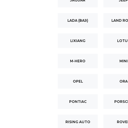
JAGUAR
JEEP
LADA (ВАЗ)
LAND R
LIXIANG
LOTU
M-HERO
MINI
OPEL
ORA
PONTIAC
PORSC
RISING AUTO
ROVE