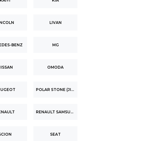
KAIYI
KIA
INCOLN
LIVAN
EDES-BENZ
MG
ISSAN
OMODA
EUGEOT
POLAR STONE (JISHI)
ENAULT
RENAULT SAMSUNG
SCION
SEAT