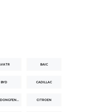
AVATR
BAIC
BYD
CADILLAC
CIIMO (DONGFENG-HONDA)
CITROEN