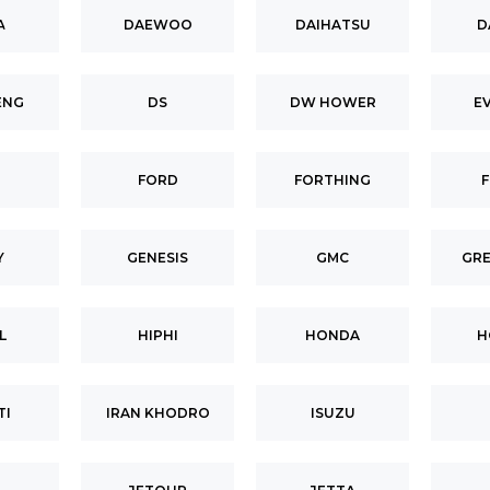
A
DAEWOO
DAIHATSU
D
ENG
DS
DW HOWER
E
FORD
FORTHING
Y
GENESIS
GMC
GRE
L
HIPHI
HONDA
H
TI
IRAN KHODRO
ISUZU