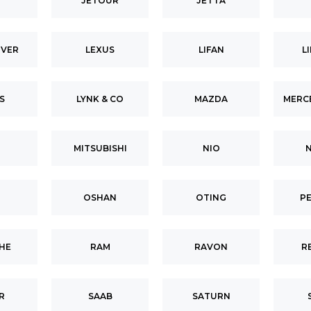
JETOUR
JETTA
OVER
LEXUS
LIFAN
L
S
LYNK & CO
MAZDA
MERC
MITSUBISHI
NIO
N
OSHAN
OTING
P
HE
RAM
RAVON
R
R
SAAB
SATURN