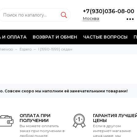
+7(930)036-08-00
Москва
 И ОПЛАТА
ВОЗВРАТ И ОБМЕН
ЧАСТЫЕ ВОПРОСЫ
П
Daewoo
Espero
I [1990-1999] седан
то. Совсем скоро мы наполним её замечательными товарами!
ОПЛАТА ПРИ
ГАРАНТИЯ ЛУЧШЕ
ПОЛУЧЕНИИ
ЦЕНЫ
Вы можете оплатить
Если в другом
заказ при получении в
интернет-магазине
любом пункте
цена ниже, мы