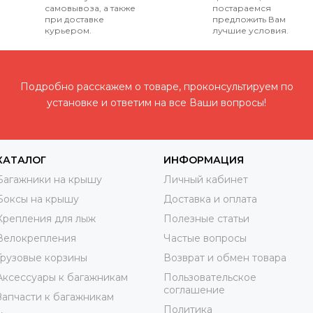
самовывоза, а также
постараемся
при доставке
предложить Вам
курьером.
лучшие условия.
Подробно расскажем о товаре, проконсультируем по
установке и ответим на все Ваши вопросы!
КАТАЛОГ
ИНФОРМАЦИЯ
Багажники на крышу
Личный кабинет
Боксы на крышу
Доставка и оплата
Крепления для лыж
Полезные статьи
Велокрепления
Частые вопросы
Грузовые корзины
Возврат и обмен товара
Аксессуары к багажникам
Пользовательское
соглашение
Запчасти к багажникам
Политика