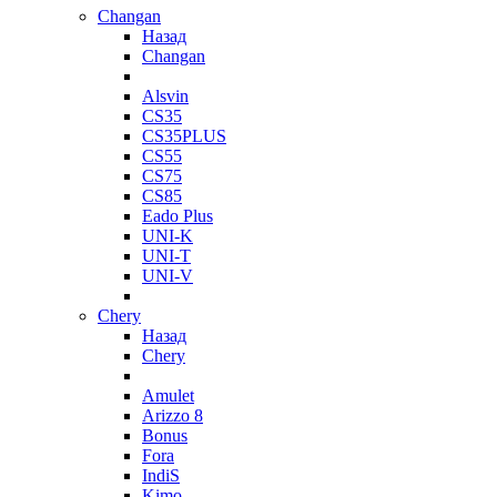
Changan
Назад
Changan
Alsvin
CS35
CS35PLUS
CS55
CS75
CS85
Eado Plus
UNI-K
UNI-T
UNI-V
Chery
Назад
Chery
Amulet
Arizzo 8
Bonus
Fora
IndiS
Kimo