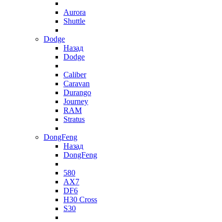
Aurora
Shuttle
Dodge
Назад
Dodge
Caliber
Caravan
Durango
Journey
RAM
Stratus
DongFeng
Назад
DongFeng
580
AX7
DF6
H30 Cross
S30