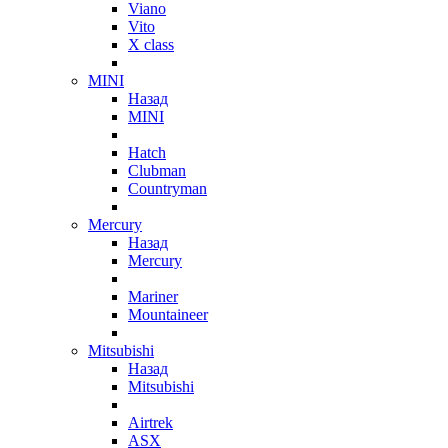
Viano
Vito
X class
MINI
Назад
MINI
Hatch
Clubman
Countryman
Mercury
Назад
Mercury
Mariner
Mountaineer
Mitsubishi
Назад
Mitsubishi
Airtrek
ASX