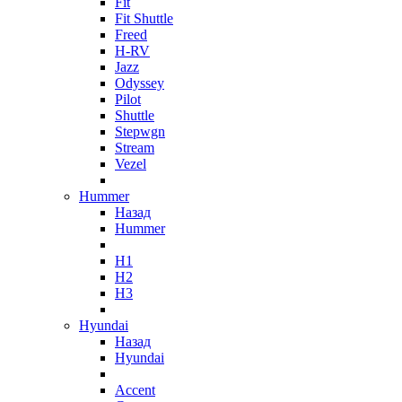
Fit
Fit Shuttle
Freed
H-RV
Jazz
Odyssey
Pilot
Shuttle
Stepwgn
Stream
Vezel
Hummer
Назад
Hummer
H1
H2
H3
Hyundai
Назад
Hyundai
Accent