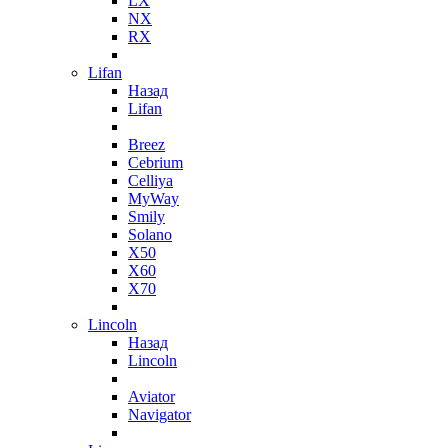
LX
NX
RX
Lifan
Назад
Lifan
Breez
Cebrium
Celliya
MyWay
Smily
Solano
X50
X60
X70
Lincoln
Назад
Lincoln
Aviator
Navigator