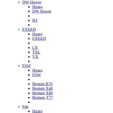
DW Hower
Назад
DW Hower
H3
EXEED
Назад
EXEED
LX
TXL
VX
FAW
Назад
FAW
Besturn B70
Besturn X40
Besturn X80
Bestune T77
Fiat
Назад