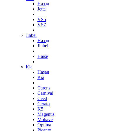
Назад
Jetta
VS5
VS7
Jinbei
Назад
Jinbei
Haise
Kia
Назад
Kia
Carens
Carnival
Ceed
Cerato
K5
Magentis
Mohave
Optima
Picanto