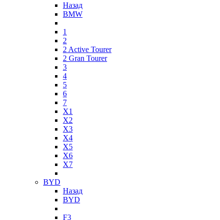
Назад
BMW
1
2
2 Active Tourer
2 Gran Tourer
3
4
5
6
7
X1
X2
X3
X4
X5
X6
X7
BYD
Назад
BYD
F3