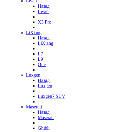
Livan
Назад
Livan
X3 Pro
LiXiang
Назад
LiXiang
L7
L9
One
Luxgen
Назад
Luxgen
Luxgen7 SUV
Maserati
Назад
Maserati
Ghibli