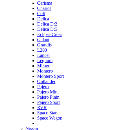
Carisma
Chariot
Colt
Delica
Delica D:2
Delica D:5
Eclipse Cross
Galant
Grandis
L200
Lancer
Legnum
Mirage
Montero
Montero Sport
Outlander
Pajero
Pajero Mini
Pajero Pinin
Pajero Sport
RVR
Space Star
Space Wagon
Nissan