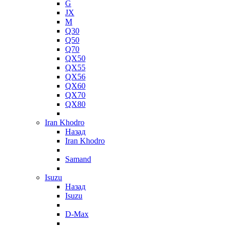
G
JX
M
Q30
Q50
Q70
QX50
QX55
QX56
QX60
QX70
QX80
Iran Khodro
Назад
Iran Khodro
Samand
Isuzu
Назад
Isuzu
D-Max