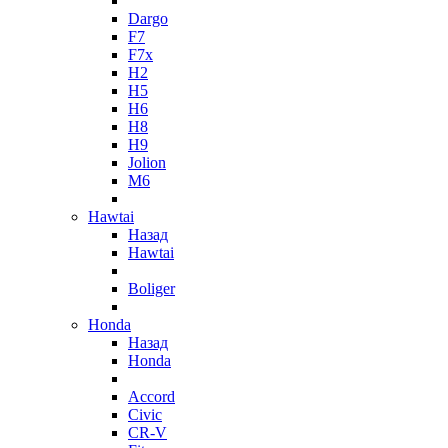
Dargo
F7
F7x
H2
H5
H6
H8
H9
Jolion
M6
Hawtai
Назад
Hawtai
Boliger
Honda
Назад
Honda
Accord
Civic
CR-V