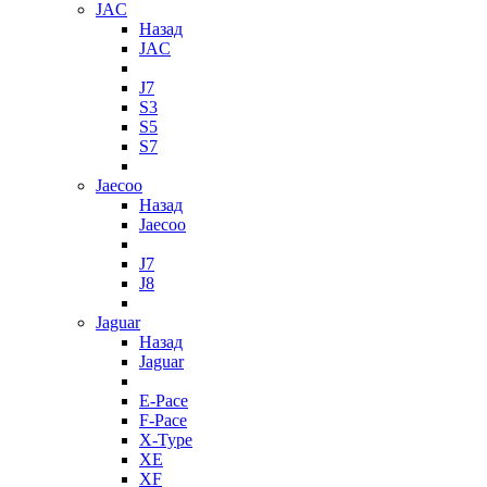
JAC
Назад
JAC
J7
S3
S5
S7
Jaecoo
Назад
Jaecoo
J7
J8
Jaguar
Назад
Jaguar
E-Pace
F-Pace
X-Type
XE
XF