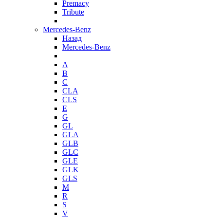
Premacy
Tribute
Mercedes-Benz
Назад
Mercedes-Benz
A
B
C
CLA
CLS
E
G
GL
GLA
GLB
GLC
GLE
GLK
GLS
M
R
S
V