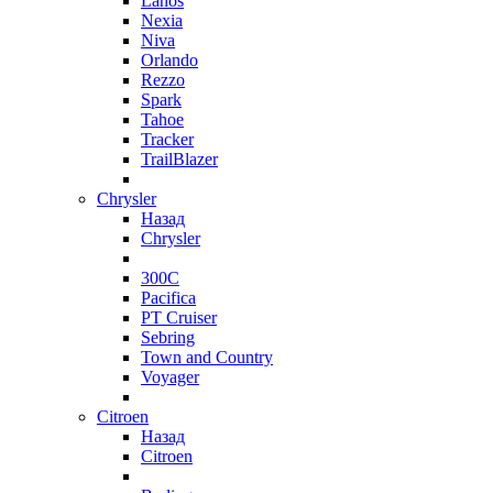
Lanos
Nexia
Niva
Orlando
Rezzo
Spark
Tahoe
Tracker
TrailBlazer
Chrysler
Назад
Chrysler
300C
Pacifica
PT Cruiser
Sebring
Town and Country
Voyager
Citroen
Назад
Citroen