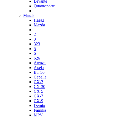
Levante
Quattroporte
Mazda
Назад
Mazda
2
3
323
5
6
626
Atenza
Axela
BT-50
Capella
CX-3
CX-30
CX-5
CX-7
CX-9
Demio
Familia
MPV