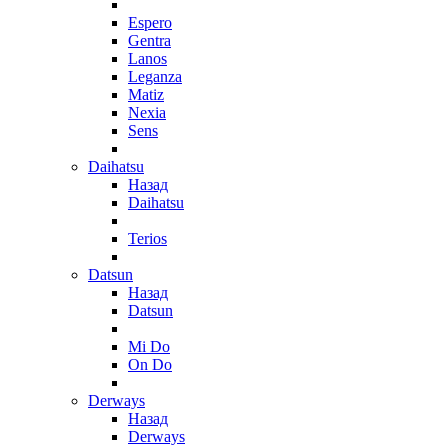
Espero
Gentra
Lanos
Leganza
Matiz
Nexia
Sens
Daihatsu
Назад
Daihatsu
Terios
Datsun
Назад
Datsun
Mi Do
On Do
Derways
Назад
Derways