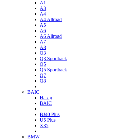
A1
A3
A4
A4 Allroad
A5
A6
A6 Allroad
A7
A8
Q3
Q3 Sportback
Q5
Q5 Sportback
Q7
Q8
BAIC
Назад
BAIC
BJ40 Plus
U5 Plus
X35
BMW