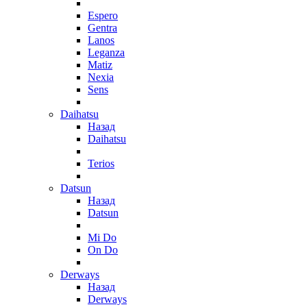
Espero
Gentra
Lanos
Leganza
Matiz
Nexia
Sens
Daihatsu
Назад
Daihatsu
Terios
Datsun
Назад
Datsun
Mi Do
On Do
Derways
Назад
Derways