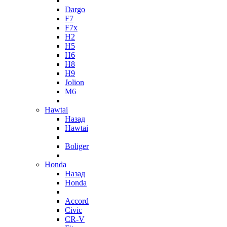
Dargo
F7
F7x
H2
H5
H6
H8
H9
Jolion
M6
Hawtai
Назад
Hawtai
Boliger
Honda
Назад
Honda
Accord
Civic
CR-V