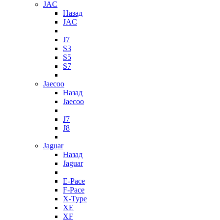
JAC
Назад
JAC
J7
S3
S5
S7
Jaecoo
Назад
Jaecoo
J7
J8
Jaguar
Назад
Jaguar
E-Pace
F-Pace
X-Type
XE
XF