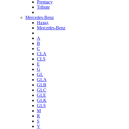
Premacy
Tribute
Mercedes-Benz
Назад
Mercedes-Benz
A
B
C
CLA
CLS
E
G
GL
GLA
GLB
GLC
GLE
GLK
GLS
M
R
S
V