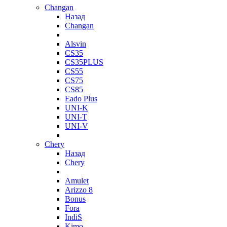
Changan
Назад
Changan
Alsvin
CS35
CS35PLUS
CS55
CS75
CS85
Eado Plus
UNI-K
UNI-T
UNI-V
Chery
Назад
Chery
Amulet
Arizzo 8
Bonus
Fora
IndiS
Kimo