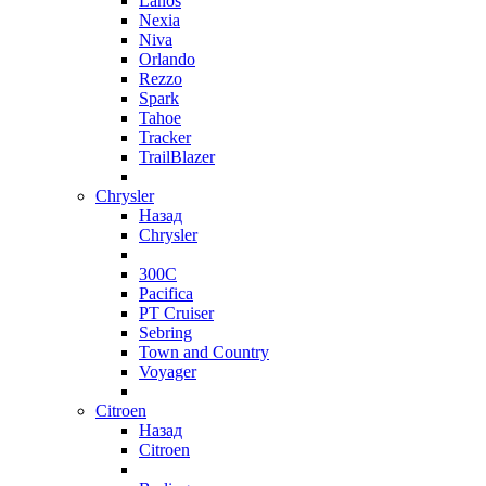
Lanos
Nexia
Niva
Orlando
Rezzo
Spark
Tahoe
Tracker
TrailBlazer
Chrysler
Назад
Chrysler
300C
Pacifica
PT Cruiser
Sebring
Town and Country
Voyager
Citroen
Назад
Citroen