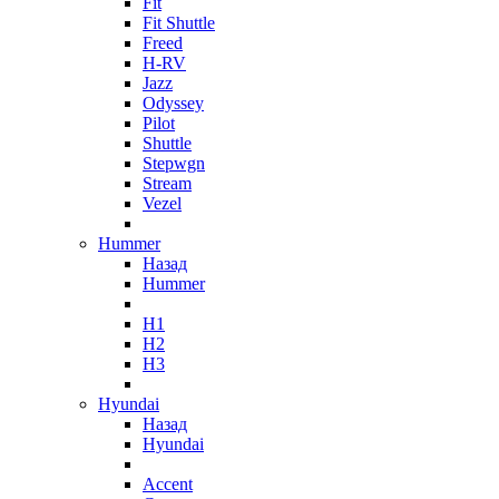
Fit
Fit Shuttle
Freed
H-RV
Jazz
Odyssey
Pilot
Shuttle
Stepwgn
Stream
Vezel
Hummer
Назад
Hummer
H1
H2
H3
Hyundai
Назад
Hyundai
Accent