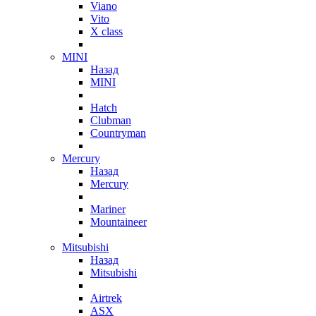
Viano
Vito
X class
MINI
Назад
MINI
Hatch
Clubman
Countryman
Mercury
Назад
Mercury
Mariner
Mountaineer
Mitsubishi
Назад
Mitsubishi
Airtrek
ASX