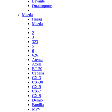
Levante
Quattroporte
Mazda
Назад
Mazda
2
3
323
5
6
626
Atenza
Axela
BT-50
Capella
CX-3
CX-30
CX-5
CX-7
CX-9
Demio
Familia
MPV