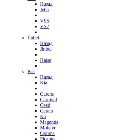
Назад
Jetta
VS5
VS7
Jinbei
Назад
Jinbei
Haise
Kia
Назад
Kia
Carens
Carnival
Ceed
Cerato
K5
Magentis
Mohave
Optima
Picanto