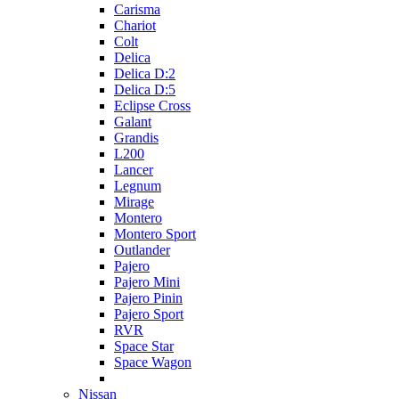
Carisma
Chariot
Colt
Delica
Delica D:2
Delica D:5
Eclipse Cross
Galant
Grandis
L200
Lancer
Legnum
Mirage
Montero
Montero Sport
Outlander
Pajero
Pajero Mini
Pajero Pinin
Pajero Sport
RVR
Space Star
Space Wagon
Nissan