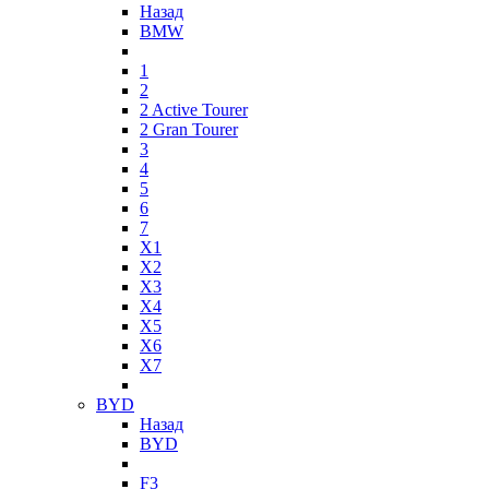
Назад
BMW
1
2
2 Active Tourer
2 Gran Tourer
3
4
5
6
7
X1
X2
X3
X4
X5
X6
X7
BYD
Назад
BYD
F3