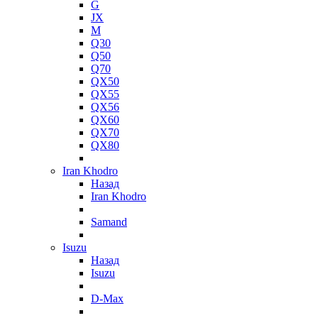
G
JX
M
Q30
Q50
Q70
QX50
QX55
QX56
QX60
QX70
QX80
Iran Khodro
Назад
Iran Khodro
Samand
Isuzu
Назад
Isuzu
D-Max