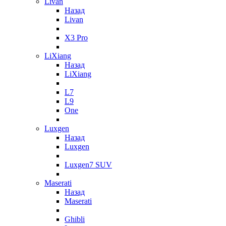
Livan
Назад
Livan
X3 Pro
LiXiang
Назад
LiXiang
L7
L9
One
Luxgen
Назад
Luxgen
Luxgen7 SUV
Maserati
Назад
Maserati
Ghibli