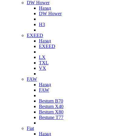
DW Hower
Назад
DW Hower
H3
EXEED
Назад
EXEED
LX
TXL
VX
FAW
Назад
FAW
Besturn B70
Besturn X40
Besturn X80
Bestune T77
Fiat
Назад