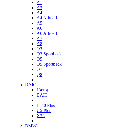
A1
A3
A4
A4 Allroad
A5
A6
A6 Allroad
A7
A8
Q3
Q3 Sportback
Q5
Q5 Sportback
Q7
Q8
BAIC
Назад
BAIC
BJ40 Plus
U5 Plus
X35
BMW