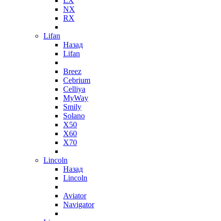
LX
NX
RX
Lifan
Назад
Lifan
Breez
Cebrium
Celliya
MyWay
Smily
Solano
X50
X60
X70
Lincoln
Назад
Lincoln
Aviator
Navigator