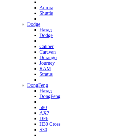
Aurora
Shuttle
Dodge
Назад
Dodge
Caliber
Caravan
Durango
Journey
RAM
Stratus
DongFeng
Назад
DongFeng
580
AX7
DF6
H30 Cross
S30