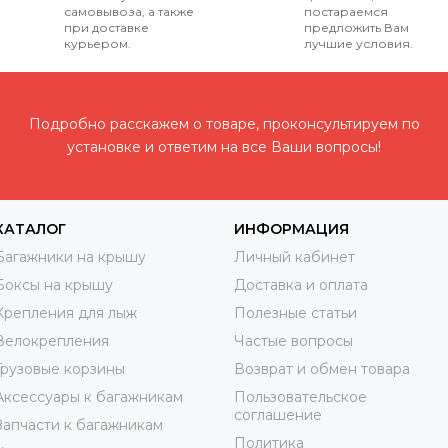
самовывоза, а также
постараемся
при доставке
предложить Вам
курьером.
лучшие условия.
Подробно расскажем о товаре, проконсультируем по
установке и ответим на все Ваши вопросы!
КАТАЛОГ
ИНФОРМАЦИЯ
Багажники на крышу
Личный кабинет
Боксы на крышу
Доставка и оплата
Крепления для лыж
Полезные статьи
Велокрепления
Частые вопросы
Грузовые корзины
Возврат и обмен товара
Аксессуары к багажникам
Пользовательское
соглашение
Запчасти к багажникам
Политика