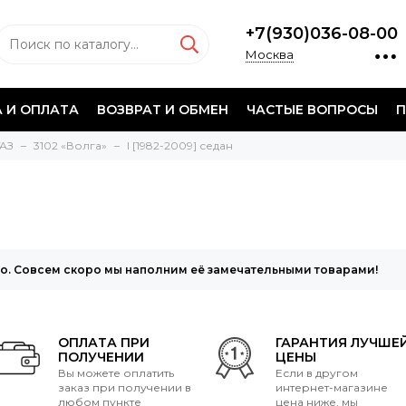
+7(930)036-08-00
Москва
 И ОПЛАТА
ВОЗВРАТ И ОБМЕН
ЧАСТЫЕ ВОПРОСЫ
П
ГАЗ
3102 «Волга»
I [1982-2009] седан
то. Совсем скоро мы наполним её замечательными товарами!
ОПЛАТА ПРИ
ГАРАНТИЯ ЛУЧШЕ
ПОЛУЧЕНИИ
ЦЕНЫ
Вы можете оплатить
Если в другом
заказ при получении в
интернет-магазине
любом пункте
цена ниже, мы