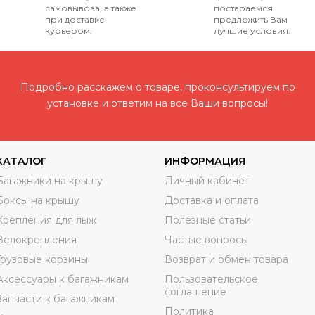
самовывоза, а также
постараемся
при доставке
предложить Вам
курьером.
лучшие условия.
Подробно расскажем о товаре, проконсультируем по
установке и ответим на все Ваши вопросы!
КАТАЛОГ
ИНФОРМАЦИЯ
Багажники на крышу
Личный кабинет
Боксы на крышу
Доставка и оплата
Крепления для лыж
Полезные статьи
Велокрепления
Частые вопросы
Грузовые корзины
Возврат и обмен товара
Аксессуары к багажникам
Пользовательское
соглашение
Запчасти к багажникам
Политика