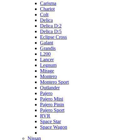
Carisma
Chariot
Colt
Delica
Delica D:2
Delica D:5
Eclipse Cross
Galant
Grandis
L200
Lancer
Legnum
Mirage
Montero
Montero Sport
Outlander
Pajero
Pajero Mini
Pajero Pinin
Pajero Sport
RVR
Space Star
Space Wagon
Nissan