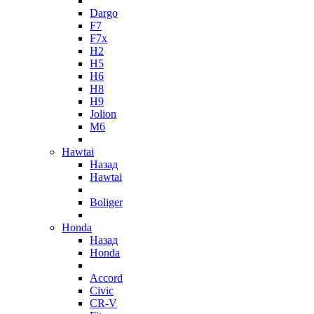
Dargo
F7
F7x
H2
H5
H6
H8
H9
Jolion
M6
Hawtai
Назад
Hawtai
Boliger
Honda
Назад
Honda
Accord
Civic
CR-V