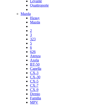
Levante
Quattroporte
Mazda
Назад
Mazda
2
3
323
5
6
626
Atenza
Axela
BT-50
Capella
CX-3
CX-30
CX-5
CX-7
CX-9
Demio
Familia
MPV