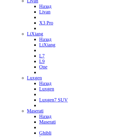
Livan
Назад
Livan
X3 Pro
LiXiang
Назад
LiXiang
L7
L9
One
Luxgen
Назад
Luxgen
Luxgen7 SUV
Maserati
Назад
Maserati
Ghibli