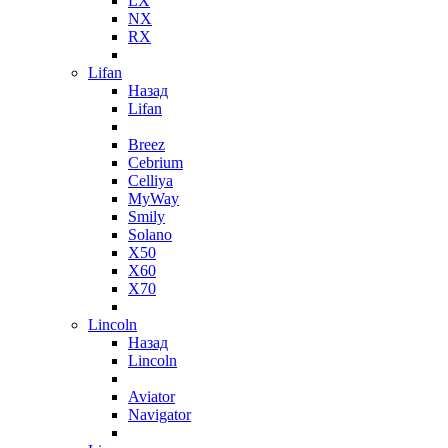
LX
NX
RX
Lifan
Назад
Lifan
Breez
Cebrium
Celliya
MyWay
Smily
Solano
X50
X60
X70
Lincoln
Назад
Lincoln
Aviator
Navigator