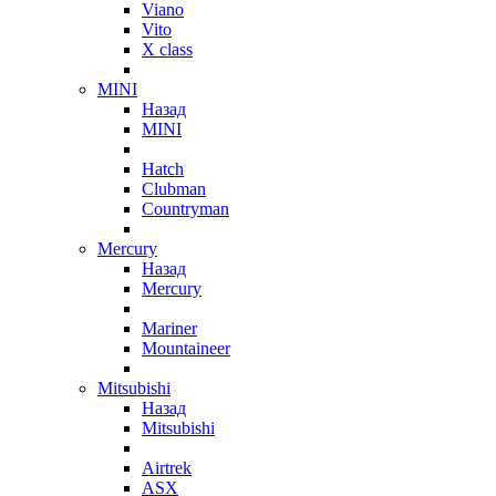
Viano
Vito
X class
MINI
Назад
MINI
Hatch
Clubman
Countryman
Mercury
Назад
Mercury
Mariner
Mountaineer
Mitsubishi
Назад
Mitsubishi
Airtrek
ASX