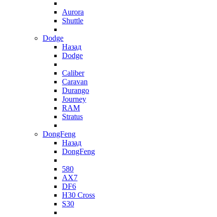
Aurora
Shuttle
Dodge
Назад
Dodge
Caliber
Caravan
Durango
Journey
RAM
Stratus
DongFeng
Назад
DongFeng
580
AX7
DF6
H30 Cross
S30