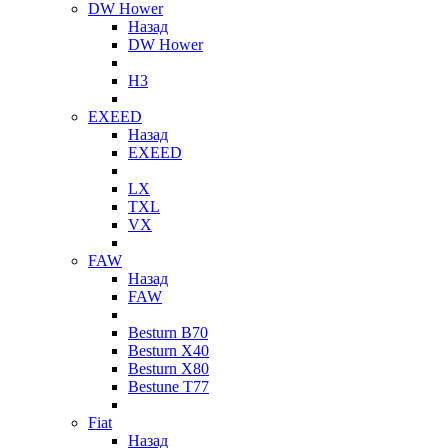
DW Hower
Назад
DW Hower
H3
EXEED
Назад
EXEED
LX
TXL
VX
FAW
Назад
FAW
Besturn B70
Besturn X40
Besturn X80
Bestune T77
Fiat
Назад