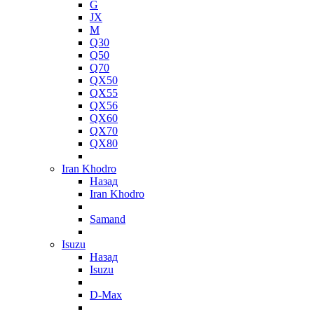
G
JX
M
Q30
Q50
Q70
QX50
QX55
QX56
QX60
QX70
QX80
Iran Khodro
Назад
Iran Khodro
Samand
Isuzu
Назад
Isuzu
D-Max