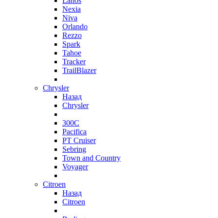
Lanos
Nexia
Niva
Orlando
Rezzo
Spark
Tahoe
Tracker
TrailBlazer
Chrysler
Назад
Chrysler
300C
Pacifica
PT Cruiser
Sebring
Town and Country
Voyager
Citroen
Назад
Citroen