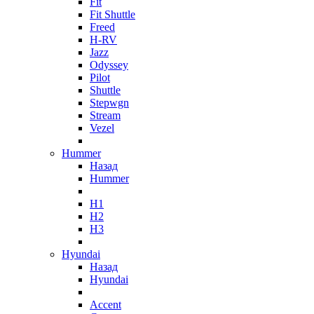
Fit
Fit Shuttle
Freed
H-RV
Jazz
Odyssey
Pilot
Shuttle
Stepwgn
Stream
Vezel
Hummer
Назад
Hummer
H1
H2
H3
Hyundai
Назад
Hyundai
Accent