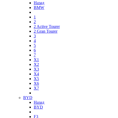
Назад
BMW
1
2
2 Active Tourer
2 Gran Tourer
3
4
5
6
7
X1
X2
X3
X4
X5
X6
X7
BYD
Назад
BYD
F3