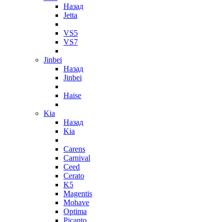
Назад
Jetta
VS5
VS7
Jinbei
Назад
Jinbei
Haise
Kia
Назад
Kia
Carens
Carnival
Ceed
Cerato
K5
Magentis
Mohave
Optima
Picanto