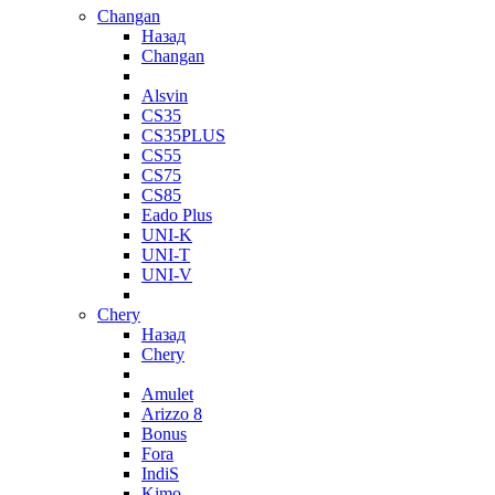
Changan
Назад
Changan
Alsvin
CS35
CS35PLUS
CS55
CS75
CS85
Eado Plus
UNI-K
UNI-T
UNI-V
Chery
Назад
Chery
Amulet
Arizzo 8
Bonus
Fora
IndiS
Kimo