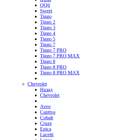
QQ6
Sweet
Tiggo
Tiggo 2
Tiggo 3
Tiggo 4
Tiggo 5
Tiggo 7
Tiggo 7 PRO
Tiggo 7 PRO MAX
Tiggo 8
Tiggo 8 PRO
Tiggo 8 PRO MAX
Chevrolet
Назад
Chevrolet
Aveo
Captiva
Cobalt
Cruze
Epica
Lacetti