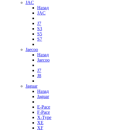
JAC
Назад
JAC
J7
S3
S5
S7
Jaecoo
Назад
Jaecoo
J7
J8
Jaguar
Назад
Jaguar
E-Pace
F-Pace
X-Type
XE
XF