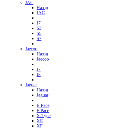
JAC
Назад
JAC
J7
S3
S5
S7
Jaecoo
Назад
Jaecoo
J7
J8
Jaguar
Назад
Jaguar
E-Pace
F-Pace
X-Type
XE
XF