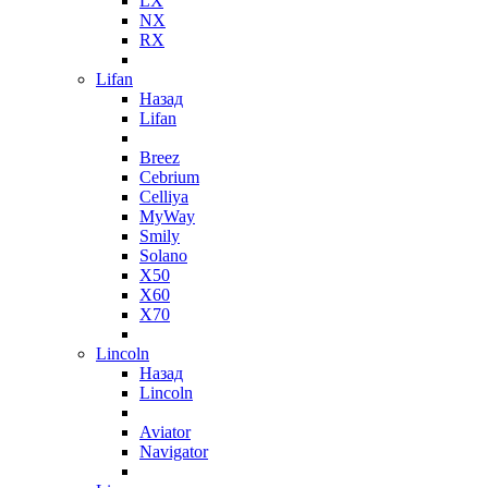
LX
NX
RX
Lifan
Назад
Lifan
Breez
Cebrium
Celliya
MyWay
Smily
Solano
X50
X60
X70
Lincoln
Назад
Lincoln
Aviator
Navigator