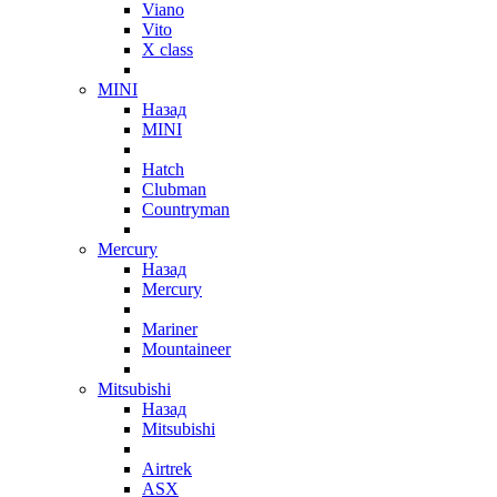
Viano
Vito
X class
MINI
Назад
MINI
Hatch
Clubman
Countryman
Mercury
Назад
Mercury
Mariner
Mountaineer
Mitsubishi
Назад
Mitsubishi
Airtrek
ASX