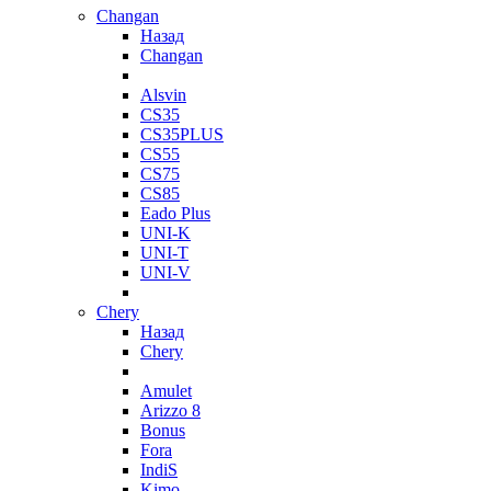
Changan
Назад
Changan
Alsvin
CS35
CS35PLUS
CS55
CS75
CS85
Eado Plus
UNI-K
UNI-T
UNI-V
Chery
Назад
Chery
Amulet
Arizzo 8
Bonus
Fora
IndiS
Kimo