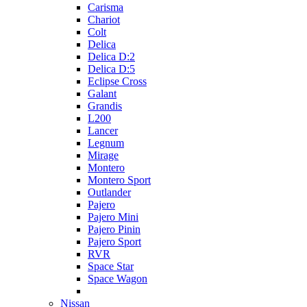
Carisma
Chariot
Colt
Delica
Delica D:2
Delica D:5
Eclipse Cross
Galant
Grandis
L200
Lancer
Legnum
Mirage
Montero
Montero Sport
Outlander
Pajero
Pajero Mini
Pajero Pinin
Pajero Sport
RVR
Space Star
Space Wagon
Nissan