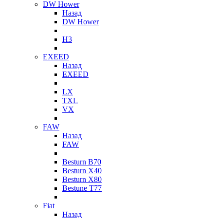
DW Hower
Назад
DW Hower
H3
EXEED
Назад
EXEED
LX
TXL
VX
FAW
Назад
FAW
Besturn B70
Besturn X40
Besturn X80
Bestune T77
Fiat
Назад