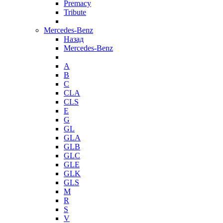
Premacy
Tribute
Mercedes-Benz
Назад
Mercedes-Benz
A
B
C
CLA
CLS
E
G
GL
GLA
GLB
GLC
GLE
GLK
GLS
M
R
S
V