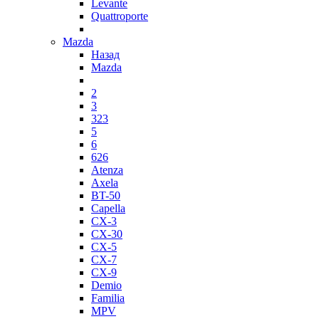
Levante
Quattroporte
Mazda
Назад
Mazda
2
3
323
5
6
626
Atenza
Axela
BT-50
Capella
CX-3
CX-30
CX-5
CX-7
CX-9
Demio
Familia
MPV