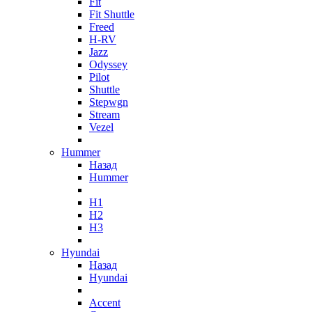
Fit
Fit Shuttle
Freed
H-RV
Jazz
Odyssey
Pilot
Shuttle
Stepwgn
Stream
Vezel
Hummer
Назад
Hummer
H1
H2
H3
Hyundai
Назад
Hyundai
Accent