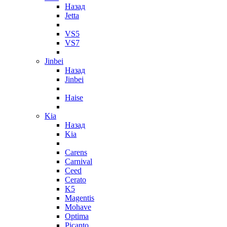
Назад
Jetta
VS5
VS7
Jinbei
Назад
Jinbei
Haise
Kia
Назад
Kia
Carens
Carnival
Ceed
Cerato
K5
Magentis
Mohave
Optima
Picanto