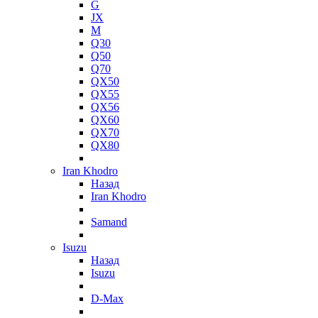
G
JX
M
Q30
Q50
Q70
QX50
QX55
QX56
QX60
QX70
QX80
Iran Khodro
Назад
Iran Khodro
Samand
Isuzu
Назад
Isuzu
D-Max