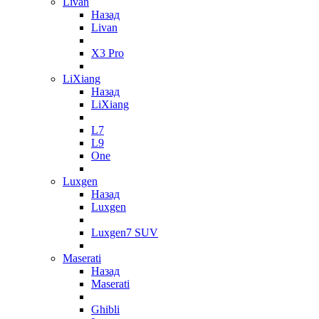
Livan
Назад
Livan
X3 Pro
LiXiang
Назад
LiXiang
L7
L9
One
Luxgen
Назад
Luxgen
Luxgen7 SUV
Maserati
Назад
Maserati
Ghibli