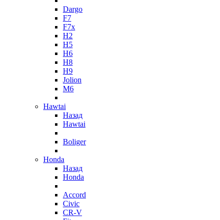
Dargo
F7
F7x
H2
H5
H6
H8
H9
Jolion
M6
Hawtai
Назад
Hawtai
Boliger
Honda
Назад
Honda
Accord
Civic
CR-V