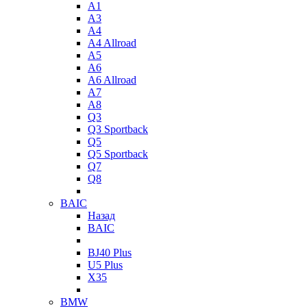
A1
A3
A4
A4 Allroad
A5
A6
A6 Allroad
A7
A8
Q3
Q3 Sportback
Q5
Q5 Sportback
Q7
Q8
BAIC
Назад
BAIC
BJ40 Plus
U5 Plus
X35
BMW