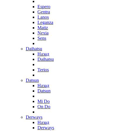
Espero
Gentra
Lanos
Leganza
Matiz
Nexia
Sens
Daihatsu
Назад
Daihatsu
Terios
Datsun
Назад
Datsun
Mi Do
On Do
Derways
Назад
Derways