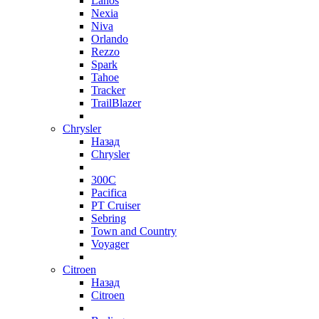
Lanos
Nexia
Niva
Orlando
Rezzo
Spark
Tahoe
Tracker
TrailBlazer
Chrysler
Назад
Chrysler
300C
Pacifica
PT Cruiser
Sebring
Town and Country
Voyager
Citroen
Назад
Citroen