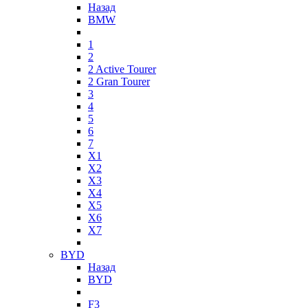
Назад
BMW
1
2
2 Active Tourer
2 Gran Tourer
3
4
5
6
7
X1
X2
X3
X4
X5
X6
X7
BYD
Назад
BYD
F3