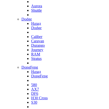
Aurora
Shuttle
Dodge
Назад
Dodge
Caliber
Caravan
Durango
Journey
RAM
Stratus
DongFeng
Назад
DongFeng
580
AX7
DF6
H30 Cross
S30