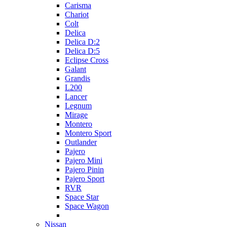
Carisma
Chariot
Colt
Delica
Delica D:2
Delica D:5
Eclipse Cross
Galant
Grandis
L200
Lancer
Legnum
Mirage
Montero
Montero Sport
Outlander
Pajero
Pajero Mini
Pajero Pinin
Pajero Sport
RVR
Space Star
Space Wagon
Nissan