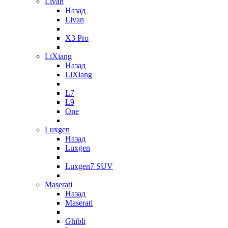
Livan
Назад
Livan
X3 Pro
LiXiang
Назад
LiXiang
L7
L9
One
Luxgen
Назад
Luxgen
Luxgen7 SUV
Maserati
Назад
Maserati
Ghibli