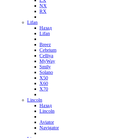
LX
NX
RX
Lifan
Назад
Lifan
Breez
Cebrium
Celliya
MyWay
Smily
Solano
X50
X60
X70
Lincoln
Назад
Lincoln
Aviator
Navigator