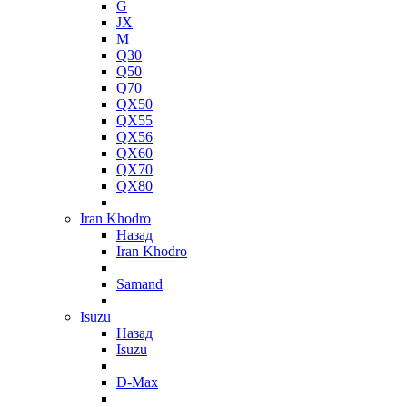
G
JX
M
Q30
Q50
Q70
QX50
QX55
QX56
QX60
QX70
QX80
Iran Khodro
Назад
Iran Khodro
Samand
Isuzu
Назад
Isuzu
D-Max