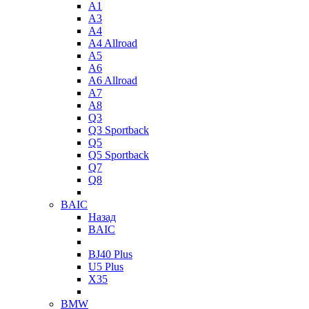
A1
A3
A4
A4 Allroad
A5
A6
A6 Allroad
A7
A8
Q3
Q3 Sportback
Q5
Q5 Sportback
Q7
Q8
BAIC
Назад
BAIC
BJ40 Plus
U5 Plus
X35
BMW