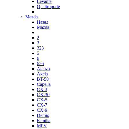
Levante
Quattroporte
Mazda
Назад
Mazda
2
3
323
5
6
626
Atenza
Axela
BT-50
Capella
CX-3
CX-30
CX-5
CX-7
CX-9
Demio
Familia
MPV