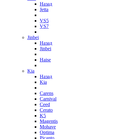
Назад
Jetta
VS5
VS7
Jinbei
Назад
Jinbei
Haise
Kia
Назад
Kia
Carens
Carnival
Ceed
Cerato
K5
Magentis
Mohave
Optima
Picanto