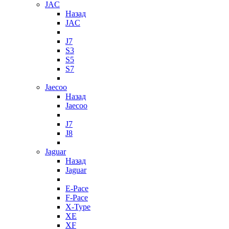
JAC
Назад
JAC
J7
S3
S5
S7
Jaecoo
Назад
Jaecoo
J7
J8
Jaguar
Назад
Jaguar
E-Pace
F-Pace
X-Type
XE
XF