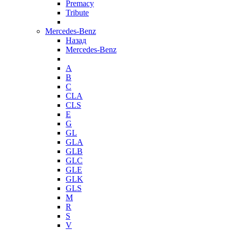
Premacy
Tribute
Mercedes-Benz
Назад
Mercedes-Benz
A
B
C
CLA
CLS
E
G
GL
GLA
GLB
GLC
GLE
GLK
GLS
M
R
S
V