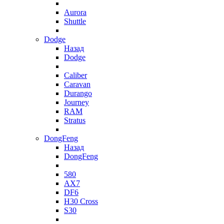
Aurora
Shuttle
Dodge
Назад
Dodge
Caliber
Caravan
Durango
Journey
RAM
Stratus
DongFeng
Назад
DongFeng
580
AX7
DF6
H30 Cross
S30