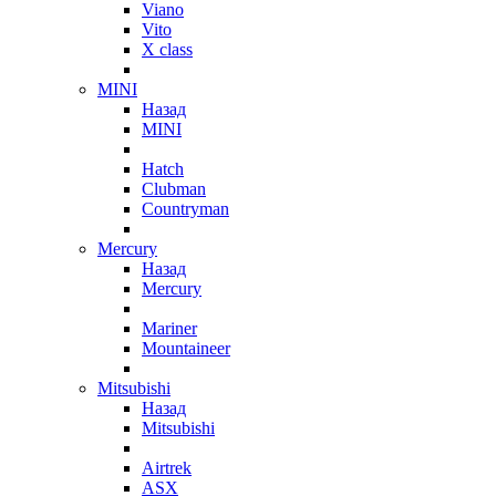
Viano
Vito
X class
MINI
Назад
MINI
Hatch
Clubman
Countryman
Mercury
Назад
Mercury
Mariner
Mountaineer
Mitsubishi
Назад
Mitsubishi
Airtrek
ASX