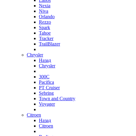
Lanos
Nexia
Niva
Orlando
Rezzo
Spark
Tahoe
Tracker
TrailBlazer
Chrysler
Назад
Chrysler
300C
Pacifica
PT Cruiser
Sebring
Town and Country
Voyager
Citroen
Назад
Citroen