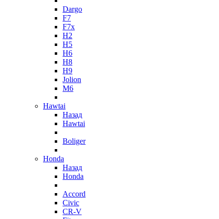
Dargo
F7
F7x
H2
H5
H6
H8
H9
Jolion
M6
Hawtai
Назад
Hawtai
Boliger
Honda
Назад
Honda
Accord
Civic
CR-V