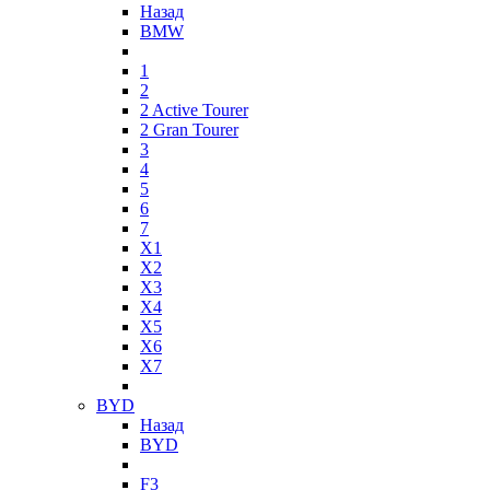
Назад
BMW
1
2
2 Active Tourer
2 Gran Tourer
3
4
5
6
7
X1
X2
X3
X4
X5
X6
X7
BYD
Назад
BYD
F3