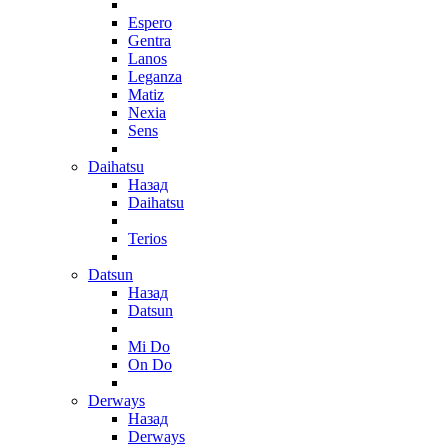
Espero
Gentra
Lanos
Leganza
Matiz
Nexia
Sens
Daihatsu
Назад
Daihatsu
Terios
Datsun
Назад
Datsun
Mi Do
On Do
Derways
Назад
Derways