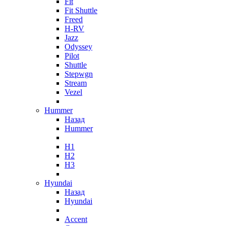
Fit
Fit Shuttle
Freed
H-RV
Jazz
Odyssey
Pilot
Shuttle
Stepwgn
Stream
Vezel
Hummer
Назад
Hummer
H1
H2
H3
Hyundai
Назад
Hyundai
Accent