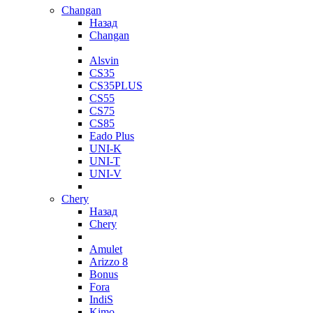
Changan
Назад
Changan
Alsvin
CS35
CS35PLUS
CS55
CS75
CS85
Eado Plus
UNI-K
UNI-T
UNI-V
Chery
Назад
Chery
Amulet
Arizzo 8
Bonus
Fora
IndiS
Kimo