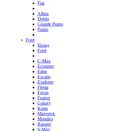
Fiat
Albea
Doblo
Grande Punto
Punto
Ford
Назад
Ford
C-Max
Ecosport
Edge
Escape
Explorer
Fiesta
Focus
Fusion
Galaxy
Kuga
Maverick
Mondeo
Ranger
S-Max