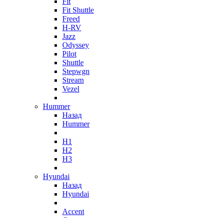
Fit
Fit Shuttle
Freed
H-RV
Jazz
Odyssey
Pilot
Shuttle
Stepwgn
Stream
Vezel
Hummer
Назад
Hummer
H1
H2
H3
Hyundai
Назад
Hyundai
Accent