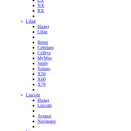
LX
NX
RX
Lifan
Назад
Lifan
Breez
Cebrium
Celliya
MyWay
Smily
Solano
X50
X60
X70
Lincoln
Назад
Lincoln
Aviator
Navigator