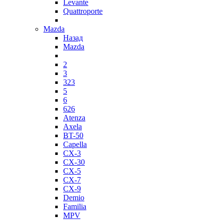
Levante
Quattroporte
Mazda
Назад
Mazda
2
3
323
5
6
626
Atenza
Axela
BT-50
Capella
CX-3
CX-30
CX-5
CX-7
CX-9
Demio
Familia
MPV