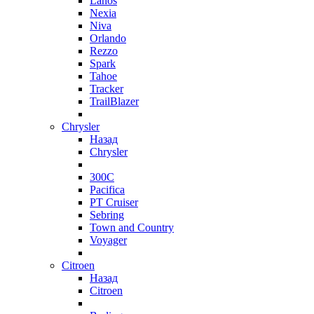
Lanos
Nexia
Niva
Orlando
Rezzo
Spark
Tahoe
Tracker
TrailBlazer
Chrysler
Назад
Chrysler
300C
Pacifica
PT Cruiser
Sebring
Town and Country
Voyager
Citroen
Назад
Citroen