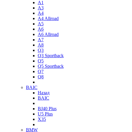
A1
A3
A4
A4 Allroad
A5
A6
A6 Allroad
A7
A8
Q3
Q3 Sportback
Q5
Q5 Sportback
Q7
Q8
BAIC
Назад
BAIC
BJ40 Plus
U5 Plus
X35
BMW