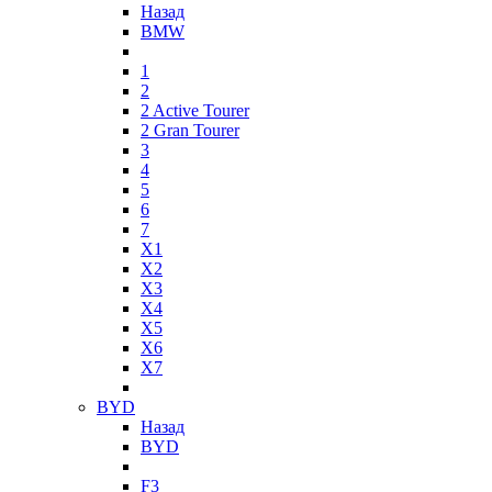
Назад
BMW
1
2
2 Active Tourer
2 Gran Tourer
3
4
5
6
7
X1
X2
X3
X4
X5
X6
X7
BYD
Назад
BYD
F3