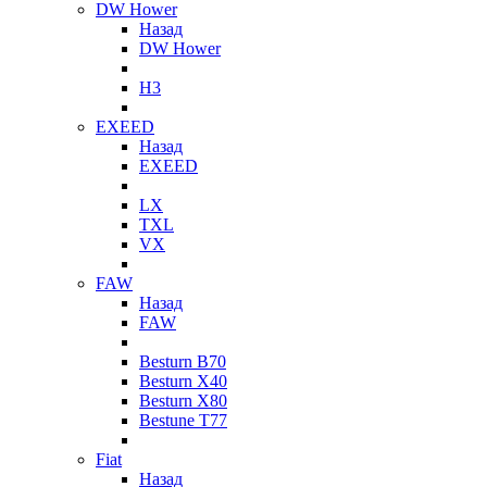
DW Hower
Назад
DW Hower
H3
EXEED
Назад
EXEED
LX
TXL
VX
FAW
Назад
FAW
Besturn B70
Besturn X40
Besturn X80
Bestune T77
Fiat
Назад