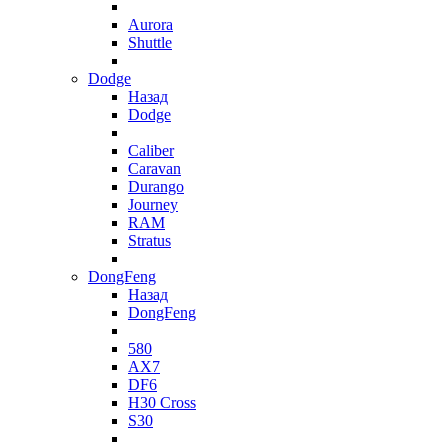
Aurora
Shuttle
Dodge
Назад
Dodge
Caliber
Caravan
Durango
Journey
RAM
Stratus
DongFeng
Назад
DongFeng
580
AX7
DF6
H30 Cross
S30