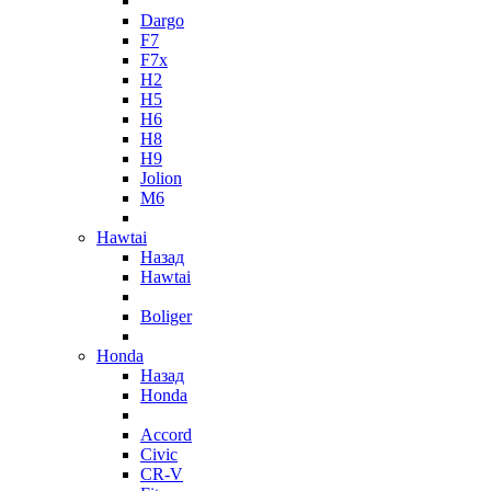
Dargo
F7
F7x
H2
H5
H6
H8
H9
Jolion
M6
Hawtai
Назад
Hawtai
Boliger
Honda
Назад
Honda
Accord
Civic
CR-V