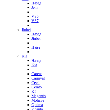
Назад
Jetta
VS5
VS7
Jinbei
Назад
Jinbei
Haise
Kia
Назад
Kia
Carens
Carnival
Ceed
Cerato
K5
Magentis
Mohave
Optima
Picanto