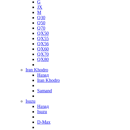
G
JX
M
Q30
Q50
Q70
QX50
QX55
QX56
QX60
QX70
QX80
Iran Khodro
Назад
Iran Khodro
Samand
Isuzu
Назад
Isuzu
D-Max