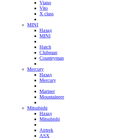
Viano
Vito
X class
MINI
Назад
MINI
Hatch
Clubman
Countryman
Mercury
Назад
Mercury
Mariner
Mountaineer
Mitsubishi
Назад
Mitsubishi
Airtrek
ASX