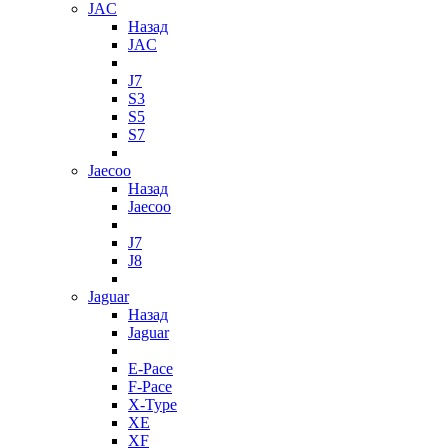
JAC
Назад
JAC
J7
S3
S5
S7
Jaecoo
Назад
Jaecoo
J7
J8
Jaguar
Назад
Jaguar
E-Pace
F-Pace
X-Type
XE
XF