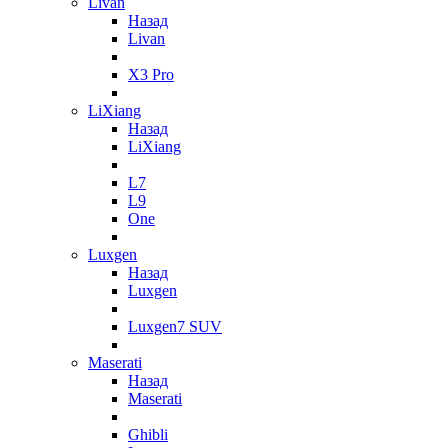
Livan
Назад
Livan
X3 Pro
LiXiang
Назад
LiXiang
L7
L9
One
Luxgen
Назад
Luxgen
Luxgen7 SUV
Maserati
Назад
Maserati
Ghibli