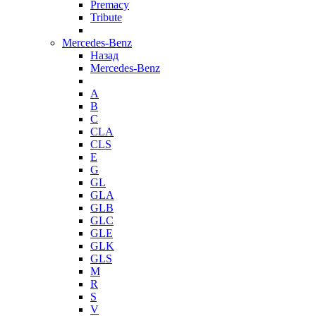
Premacy
Tribute
Mercedes-Benz
Назад
Mercedes-Benz
A
B
C
CLA
CLS
E
G
GL
GLA
GLB
GLC
GLE
GLK
GLS
M
R
S
V