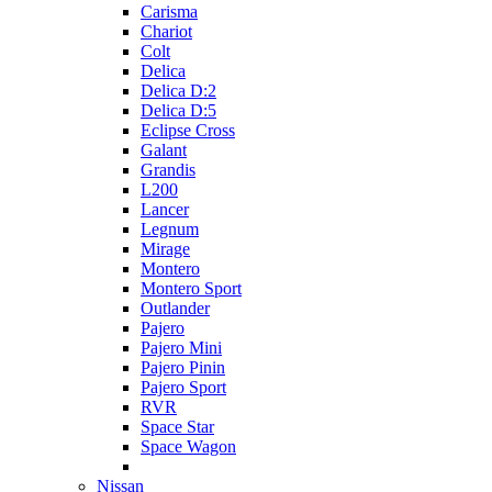
Carisma
Chariot
Colt
Delica
Delica D:2
Delica D:5
Eclipse Cross
Galant
Grandis
L200
Lancer
Legnum
Mirage
Montero
Montero Sport
Outlander
Pajero
Pajero Mini
Pajero Pinin
Pajero Sport
RVR
Space Star
Space Wagon
Nissan