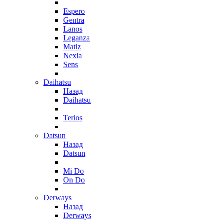
Espero
Gentra
Lanos
Leganza
Matiz
Nexia
Sens
Daihatsu
Назад
Daihatsu
Terios
Datsun
Назад
Datsun
Mi Do
On Do
Derways
Назад
Derways