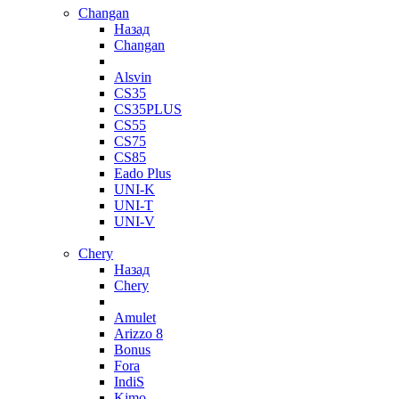
Changan
Назад
Changan
Alsvin
CS35
CS35PLUS
CS55
CS75
CS85
Eado Plus
UNI-K
UNI-T
UNI-V
Chery
Назад
Chery
Amulet
Arizzo 8
Bonus
Fora
IndiS
Kimo