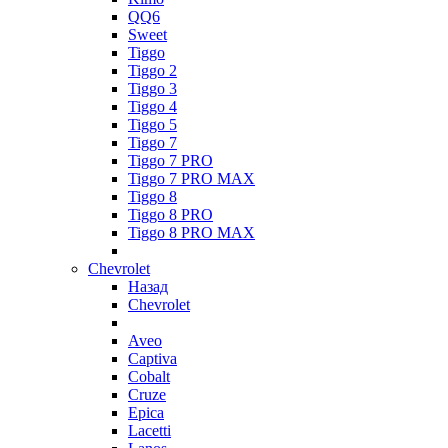
QQ6
Sweet
Tiggo
Tiggo 2
Tiggo 3
Tiggo 4
Tiggo 5
Tiggo 7
Tiggo 7 PRO
Tiggo 7 PRO MAX
Tiggo 8
Tiggo 8 PRO
Tiggo 8 PRO MAX
Chevrolet
Назад
Chevrolet
Aveo
Captiva
Cobalt
Cruze
Epica
Lacetti