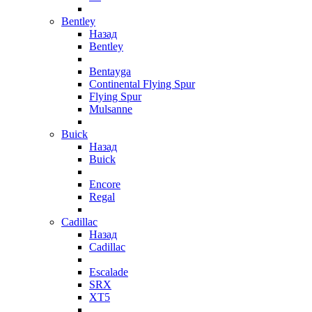
Bentley
Назад
Bentley
Bentayga
Continental Flying Spur
Flying Spur
Mulsanne
Buick
Назад
Buick
Encore
Regal
Cadillac
Назад
Cadillac
Escalade
SRX
XT5