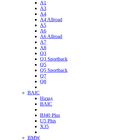
A1
A3
A4
A4 Allroad
A5
A6
A6 Allroad
A7
A8
Q3
Q3 Sportback
Q5
Q5 Sportback
Q7
Q8
BAIC
Назад
BAIC
BJ40 Plus
U5 Plus
X35
BMW