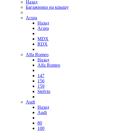
Назад
Багажники на крышу
Acura
Назад
Acura
MDX
RDX
Alfa Romeo
Назад
Alfa Romeo
147
156
159
Stelvio
Audi
Назад
Audi
80
100