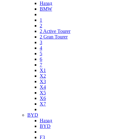
Назад
BMW
1
2
2 Active Tourer
2 Gran Tourer
3
4
5
6
7
X1
X2
X3
X4
X5
X6
X7
BYD
Назад
BYD
F3