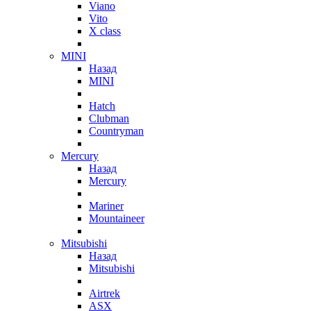
Viano
Vito
X class
MINI
Назад
MINI
Hatch
Clubman
Countryman
Mercury
Назад
Mercury
Mariner
Mountaineer
Mitsubishi
Назад
Mitsubishi
Airtrek
ASX