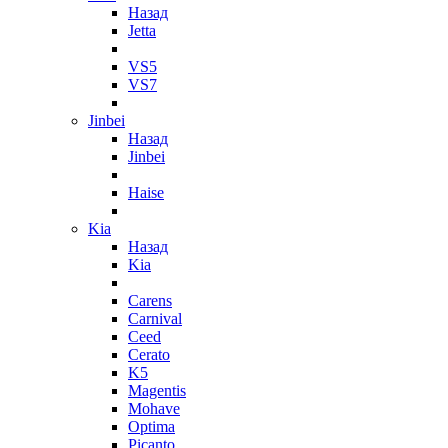
Назад
Jetta
VS5
VS7
Jinbei
Назад
Jinbei
Haise
Kia
Назад
Kia
Carens
Carnival
Ceed
Cerato
K5
Magentis
Mohave
Optima
Picanto