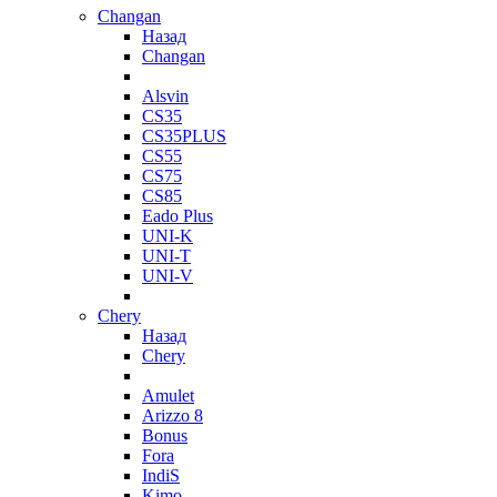
Changan
Назад
Changan
Alsvin
CS35
CS35PLUS
CS55
CS75
CS85
Eado Plus
UNI-K
UNI-T
UNI-V
Chery
Назад
Chery
Amulet
Arizzo 8
Bonus
Fora
IndiS
Kimo