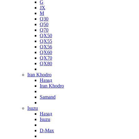
G
JX
M
Q30
Q50
Q70
QX50
QX55
QX56
QX60
QX70
QX80
Iran Khodro
Назад
Iran Khodro
Samand
Isuzu
Назад
Isuzu
D-Max