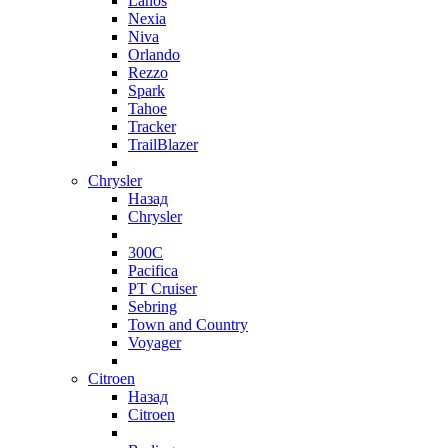
Lanos
Nexia
Niva
Orlando
Rezzo
Spark
Tahoe
Tracker
TrailBlazer
Chrysler
Назад
Chrysler
300C
Pacifica
PT Cruiser
Sebring
Town and Country
Voyager
Citroen
Назад
Citroen