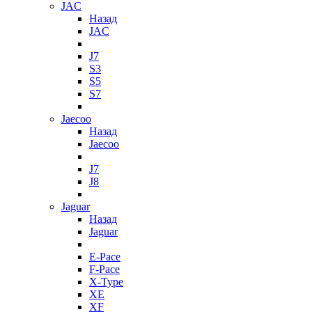
JAC
Назад
JAC
J7
S3
S5
S7
Jaecoo
Назад
Jaecoo
J7
J8
Jaguar
Назад
Jaguar
E-Pace
F-Pace
X-Type
XE
XF