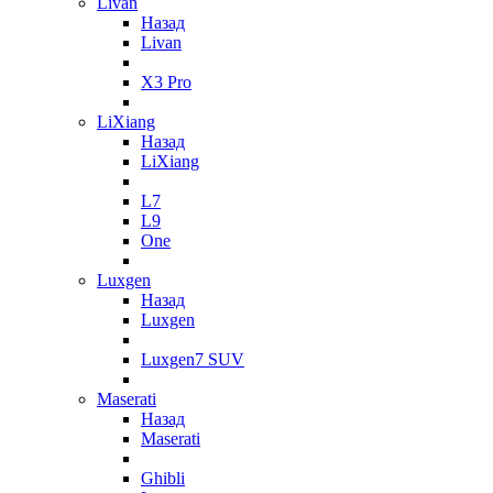
Livan
Назад
Livan
X3 Pro
LiXiang
Назад
LiXiang
L7
L9
One
Luxgen
Назад
Luxgen
Luxgen7 SUV
Maserati
Назад
Maserati
Ghibli