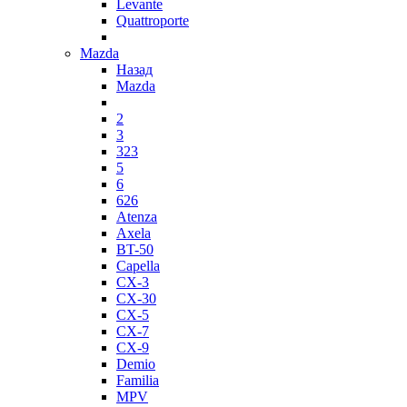
Levante
Quattroporte
Mazda
Назад
Mazda
2
3
323
5
6
626
Atenza
Axela
BT-50
Capella
CX-3
CX-30
CX-5
CX-7
CX-9
Demio
Familia
MPV