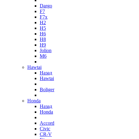
Dargo
F7
F7x
H2
H5
H6
H8
H9
Jolion
M6
Hawtai
Назад
Hawtai
Boliger
Honda
Назад
Honda
Accord
Civic
CR-V