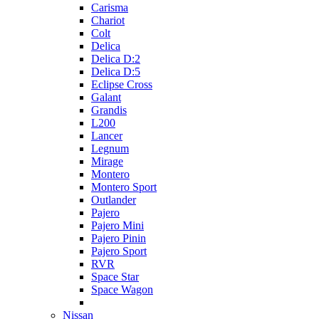
Carisma
Chariot
Colt
Delica
Delica D:2
Delica D:5
Eclipse Cross
Galant
Grandis
L200
Lancer
Legnum
Mirage
Montero
Montero Sport
Outlander
Pajero
Pajero Mini
Pajero Pinin
Pajero Sport
RVR
Space Star
Space Wagon
Nissan