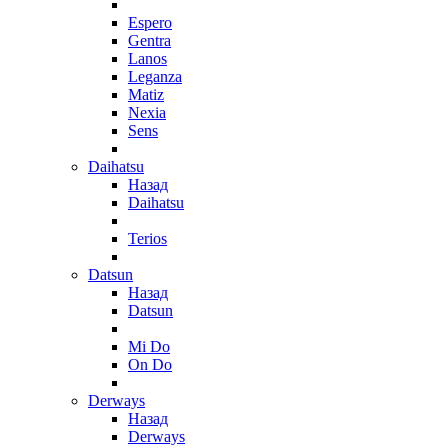
Espero
Gentra
Lanos
Leganza
Matiz
Nexia
Sens
Daihatsu
Назад
Daihatsu
Terios
Datsun
Назад
Datsun
Mi Do
On Do
Derways
Назад
Derways