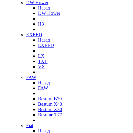
DW Hower
Назад
DW Hower
H3
EXEED
Назад
EXEED
LX
TXL
VX
FAW
Назад
FAW
Besturn B70
Besturn X40
Besturn X80
Bestune T77
Fiat
Назад