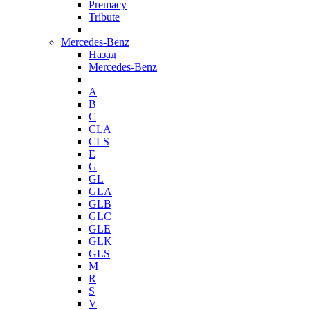
Premacy
Tribute
Mercedes-Benz
Назад
Mercedes-Benz
A
B
C
CLA
CLS
E
G
GL
GLA
GLB
GLC
GLE
GLK
GLS
M
R
S
V