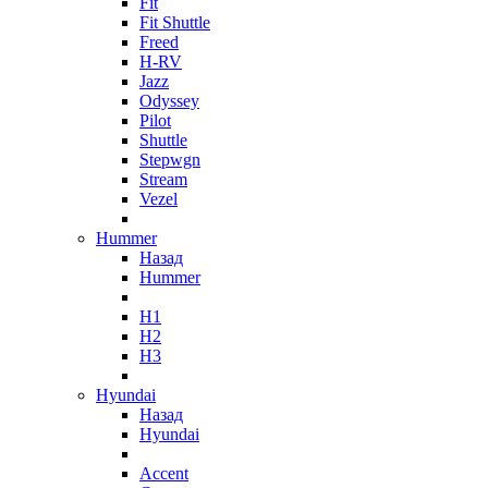
Fit
Fit Shuttle
Freed
H-RV
Jazz
Odyssey
Pilot
Shuttle
Stepwgn
Stream
Vezel
Hummer
Назад
Hummer
H1
H2
H3
Hyundai
Назад
Hyundai
Accent