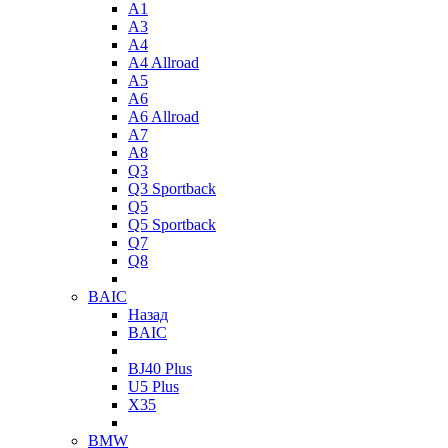
A1
A3
A4
A4 Allroad
A5
A6
A6 Allroad
A7
A8
Q3
Q3 Sportback
Q5
Q5 Sportback
Q7
Q8
BAIC
Назад
BAIC
BJ40 Plus
U5 Plus
X35
BMW