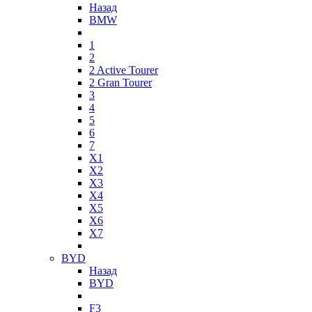
Назад
BMW
1
2
2 Active Tourer
2 Gran Tourer
3
4
5
6
7
X1
X2
X3
X4
X5
X6
X7
BYD
Назад
BYD
F3