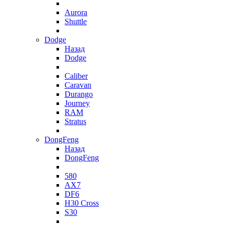
Aurora
Shuttle
Dodge
Назад
Dodge
Caliber
Caravan
Durango
Journey
RAM
Stratus
DongFeng
Назад
DongFeng
580
AX7
DF6
H30 Cross
S30