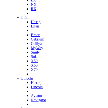
LX
NX
RX
Lifan
Назад
Lifan
Breez
Cebrium
Celliya
MyWay
Smily
Solano
X50
X60
X70
Lincoln
Назад
Lincoln
Aviator
Navigator