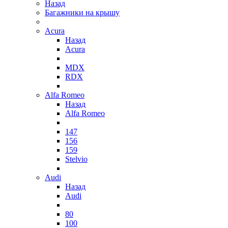
Назад
Багажники на крышу
Acura
Назад
Acura
MDX
RDX
Alfa Romeo
Назад
Alfa Romeo
147
156
159
Stelvio
Audi
Назад
Audi
80
100