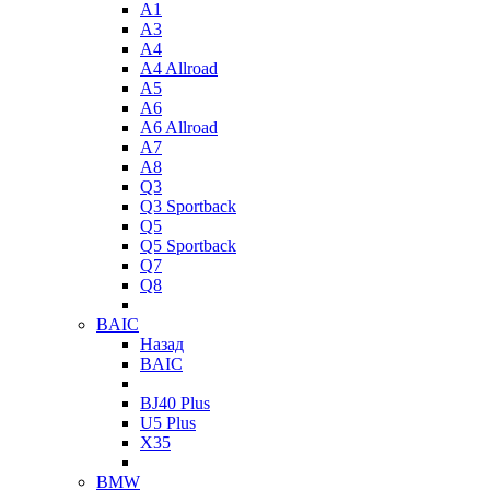
A1
A3
A4
A4 Allroad
A5
A6
A6 Allroad
A7
A8
Q3
Q3 Sportback
Q5
Q5 Sportback
Q7
Q8
BAIC
Назад
BAIC
BJ40 Plus
U5 Plus
X35
BMW