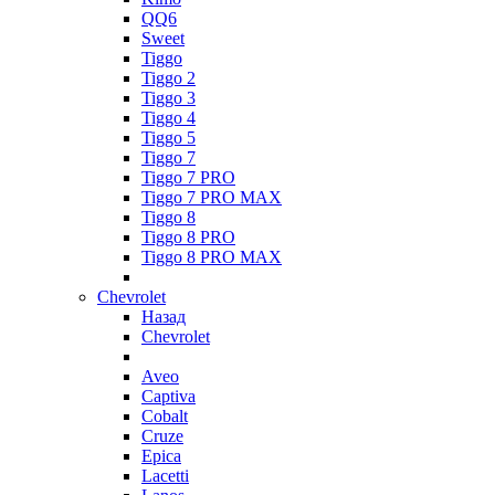
QQ6
Sweet
Tiggo
Tiggo 2
Tiggo 3
Tiggo 4
Tiggo 5
Tiggo 7
Tiggo 7 PRO
Tiggo 7 PRO MAX
Tiggo 8
Tiggo 8 PRO
Tiggo 8 PRO MAX
Chevrolet
Назад
Chevrolet
Aveo
Captiva
Cobalt
Cruze
Epica
Lacetti