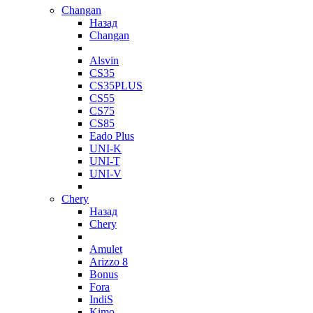
Changan
Назад
Changan
Alsvin
CS35
CS35PLUS
CS55
CS75
CS85
Eado Plus
UNI-K
UNI-T
UNI-V
Chery
Назад
Chery
Amulet
Arizzo 8
Bonus
Fora
IndiS
Kimo