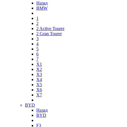
Назад
BMW
1
2
2 Active Tourer
2 Gran Tourer
3
4
5
6
7
X1
X2
X3
X4
X5
X6
X7
BYD
Назад
BYD
F3