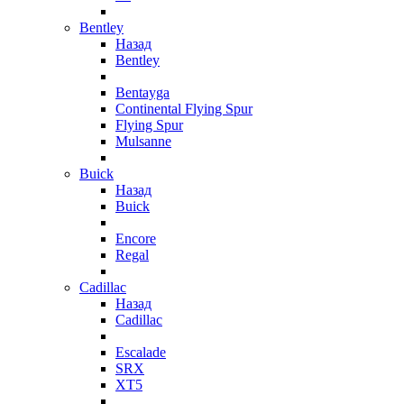
Bentley
Назад
Bentley
Bentayga
Continental Flying Spur
Flying Spur
Mulsanne
Buick
Назад
Buick
Encore
Regal
Cadillac
Назад
Cadillac
Escalade
SRX
XT5