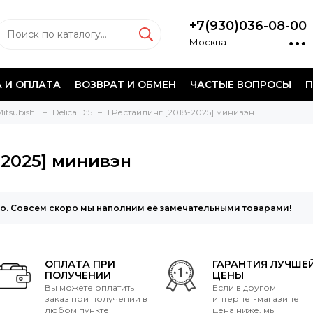
+7(930)036-08-00
Москва
 И ОПЛАТА
ВОЗВРАТ И ОБМЕН
ЧАСТЫЕ ВОПРОСЫ
П
itsubishi
Delica D:5
I Рестайлинг [2018-2025] минивэн
-2025] минивэн
то. Совсем скоро мы наполним её замечательными товарами!
ОПЛАТА ПРИ
ГАРАНТИЯ ЛУЧШЕ
ПОЛУЧЕНИИ
ЦЕНЫ
Вы можете оплатить
Если в другом
заказ при получении в
интернет-магазине
любом пункте
цена ниже, мы