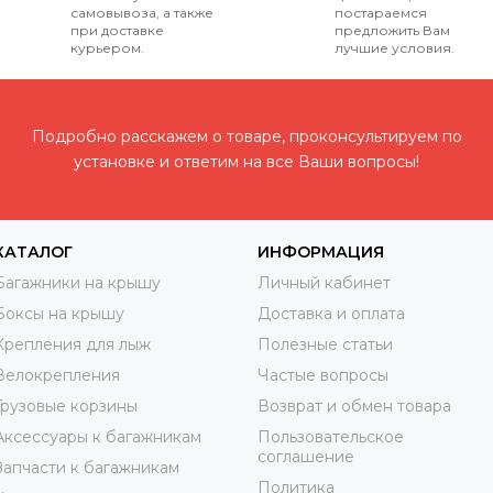
самовывоза, а также
постараемся
при доставке
предложить Вам
курьером.
лучшие условия.
Подробно расскажем о товаре, проконсультируем по
установке и ответим на все Ваши вопросы!
КАТАЛОГ
ИНФОРМАЦИЯ
Багажники на крышу
Личный кабинет
Боксы на крышу
Доставка и оплата
Крепления для лыж
Полезные статьи
Велокрепления
Частые вопросы
Грузовые корзины
Возврат и обмен товара
Аксессуары к багажникам
Пользовательское
соглашение
Запчасти к багажникам
Политика