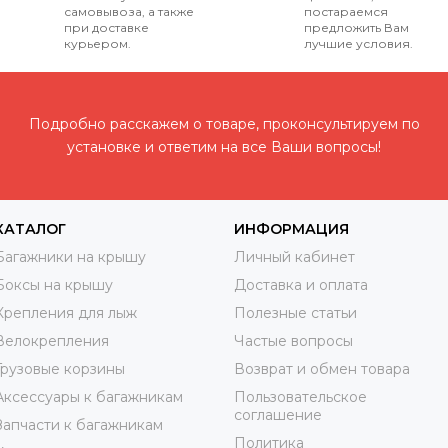
самовывоза, а также
постараемся
при доставке
предложить Вам
курьером.
лучшие условия.
Подробно расскажем о товаре, проконсультируем по
установке и ответим на все Ваши вопросы!
КАТАЛОГ
ИНФОРМАЦИЯ
Багажники на крышу
Личный кабинет
Боксы на крышу
Доставка и оплата
Крепления для лыж
Полезные статьи
Велокрепления
Частые вопросы
Грузовые корзины
Возврат и обмен товара
Аксессуары к багажникам
Пользовательское
соглашение
Запчасти к багажникам
Политика