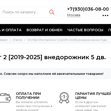
+7(930)036-08-00
Москва
 И ОПЛАТА
ВОЗВРАТ И ОБМЕН
ЧАСТЫЕ ВОПРОСЫ
П
Nissan
Patrol
VI (Y62) Рестайлинг 2 [2019-2025] внедорожник 5 дв.
г 2 [2019-2025] внедорожник 5 дв.
то. Совсем скоро мы наполним её замечательными товарами!
ОПЛАТА ПРИ
ГАРАНТИЯ ЛУЧШЕ
ПОЛУЧЕНИИ
ЦЕНЫ
Вы можете оплатить
Если в другом
заказ при получении в
интернет-магазине
любом пункте
цена ниже, мы