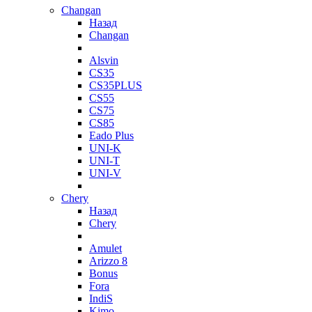
Changan
Назад
Changan
Alsvin
CS35
CS35PLUS
CS55
CS75
CS85
Eado Plus
UNI-K
UNI-T
UNI-V
Chery
Назад
Chery
Amulet
Arizzo 8
Bonus
Fora
IndiS
Kimo