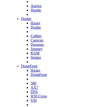
Aurora
Shuttle
Dodge
Назад
Dodge
Caliber
Caravan
Durango
Journey
RAM
Stratus
DongFeng
Назад
DongFeng
580
AX7
DF6
H30 Cross
S30