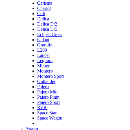
Carisma
Chariot
Colt
Delica
Delica D:2
Delica D:5
Eclipse Cross
Galant
Grandis
L200
Lancer
Legnum
Mirage
Montero
Montero Sport
Outlander
Pajero
Pajero Mini
Pajero Pinin
Pajero Sport
RVR
Space Star
Space Wagon
Nissan