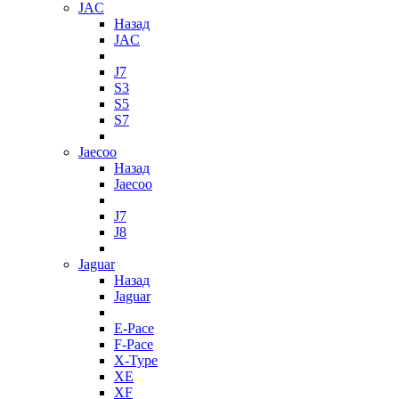
JAC
Назад
JAC
J7
S3
S5
S7
Jaecoo
Назад
Jaecoo
J7
J8
Jaguar
Назад
Jaguar
E-Pace
F-Pace
X-Type
XE
XF