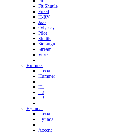
Fit
Fit Shuttle
Freed
H-RV
Jazz
Odyssey
Pilot
Shuttle
Stepwgn
Stream
Vezel
Hummer
Назад
Hummer
H1
H2
H3
Hyundai
Назад
Hyundai
Accent