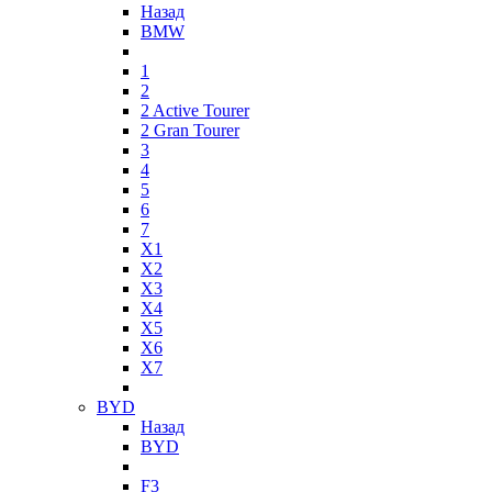
Назад
BMW
1
2
2 Active Tourer
2 Gran Tourer
3
4
5
6
7
X1
X2
X3
X4
X5
X6
X7
BYD
Назад
BYD
F3