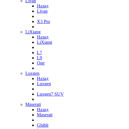
Livan
Назад
Livan
X3 Pro
LiXiang
Назад
LiXiang
L7
L9
One
Luxgen
Назад
Luxgen
Luxgen7 SUV
Maserati
Назад
Maserati
Ghibli