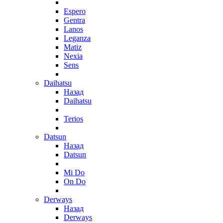
Espero
Gentra
Lanos
Leganza
Matiz
Nexia
Sens
Daihatsu
Назад
Daihatsu
Terios
Datsun
Назад
Datsun
Mi Do
On Do
Derways
Назад
Derways