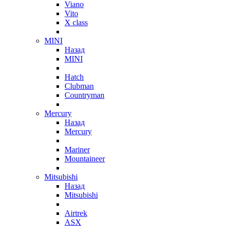
Viano
Vito
X class
MINI
Назад
MINI
Hatch
Clubman
Countryman
Mercury
Назад
Mercury
Mariner
Mountaineer
Mitsubishi
Назад
Mitsubishi
Airtrek
ASX