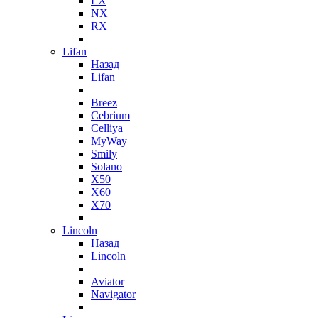
LX
NX
RX
Lifan
Назад
Lifan
Breez
Cebrium
Celliya
MyWay
Smily
Solano
X50
X60
X70
Lincoln
Назад
Lincoln
Aviator
Navigator