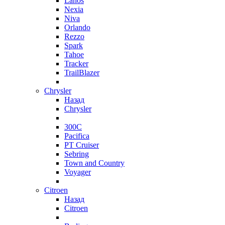
Lanos
Nexia
Niva
Orlando
Rezzo
Spark
Tahoe
Tracker
TrailBlazer
Chrysler
Назад
Chrysler
300C
Pacifica
PT Cruiser
Sebring
Town and Country
Voyager
Citroen
Назад
Citroen