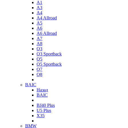
A1
A3
A4
A4 Allroad
A5
A6
A6 Allroad
A7
A8
Q3
Q3 Sportback
Q5
Q5 Sportback
Q7
Q8
BAIC
Назад
BAIC
BJ40 Plus
U5 Plus
X35
BMW