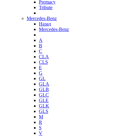
Premacy
Tribute
Mercedes-Benz
Назад
Mercedes-Benz
A
B
C
CLA
CLS
E
G
GL
GLA
GLB
GLC
GLE
GLK
GLS
M
R
S
V