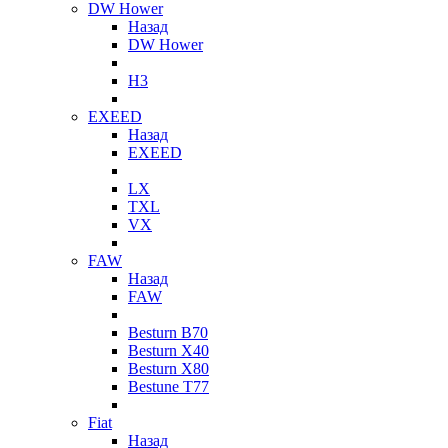
DW Hower
Назад
DW Hower
H3
EXEED
Назад
EXEED
LX
TXL
VX
FAW
Назад
FAW
Besturn B70
Besturn X40
Besturn X80
Bestune T77
Fiat
Назад