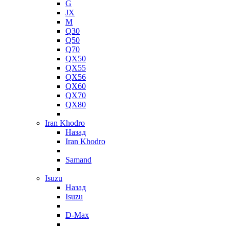
G
JX
M
Q30
Q50
Q70
QX50
QX55
QX56
QX60
QX70
QX80
Iran Khodro
Назад
Iran Khodro
Samand
Isuzu
Назад
Isuzu
D-Max