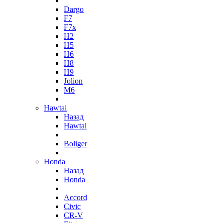
Dargo
F7
F7x
H2
H5
H6
H8
H9
Jolion
M6
Hawtai
Назад
Hawtai
Boliger
Honda
Назад
Honda
Accord
Civic
CR-V