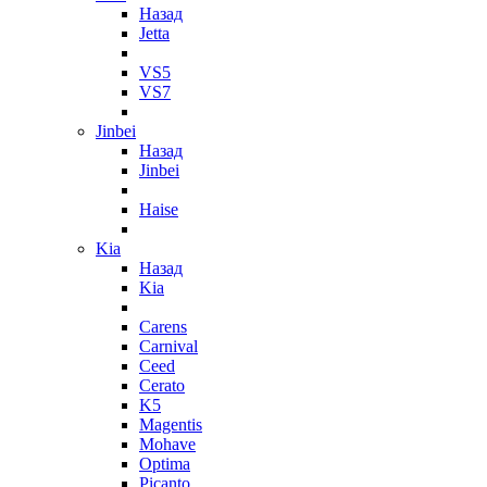
Назад
Jetta
VS5
VS7
Jinbei
Назад
Jinbei
Haise
Kia
Назад
Kia
Carens
Carnival
Ceed
Cerato
K5
Magentis
Mohave
Optima
Picanto