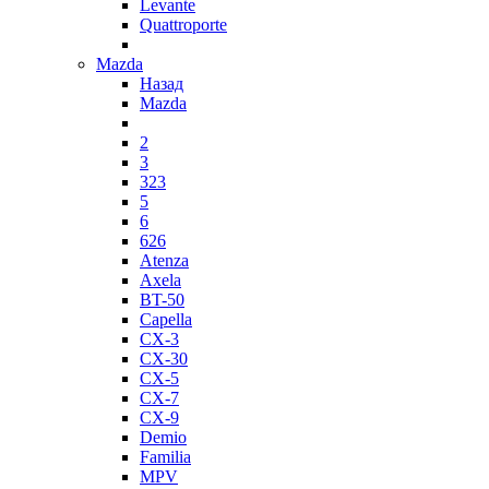
Levante
Quattroporte
Mazda
Назад
Mazda
2
3
323
5
6
626
Atenza
Axela
BT-50
Capella
CX-3
CX-30
CX-5
CX-7
CX-9
Demio
Familia
MPV