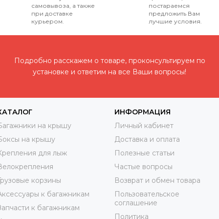
самовывоза, а также
постараемся
при доставке
предложить Вам
курьером.
лучшие условия.
Подробно расскажем о товаре, проконсультируем по
установке и ответим на все Ваши вопросы!
КАТАЛОГ
ИНФОРМАЦИЯ
Багажники на крышу
Личный кабинет
Боксы на крышу
Доставка и оплата
Крепления для лыж
Полезные статьи
Велокрепления
Частые вопросы
Грузовые корзины
Возврат и обмен товара
Аксессуары к багажникам
Пользовательское
соглашение
Запчасти к багажникам
Политика