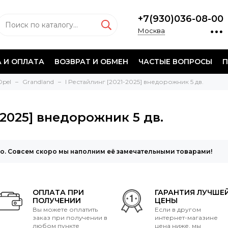
+7(930)036-08-00
Москва
 И ОПЛАТА
ВОЗВРАТ И ОБМЕН
ЧАСТЫЕ ВОПРОСЫ
П
Opel
Grandland
I Рестайлинг [2021-2025] внедорожник 5 дв.
-2025] внедорожник 5 дв.
то. Совсем скоро мы наполним её замечательными товарами!
ОПЛАТА ПРИ
ГАРАНТИЯ ЛУЧШЕ
ПОЛУЧЕНИИ
ЦЕНЫ
Вы можете оплатить
Если в другом
заказ при получении в
интернет-магазине
любом пункте
цена ниже, мы