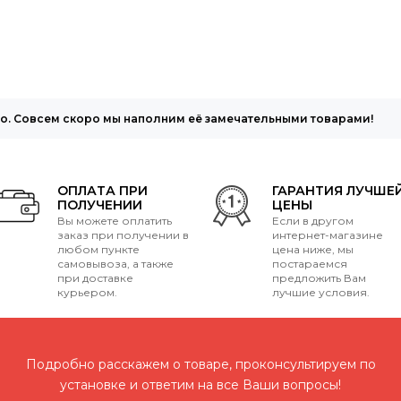
то. Совсем скоро мы наполним её замечательными товарами!
ОПЛАТА ПРИ
ГАРАНТИЯ ЛУЧШЕ
ПОЛУЧЕНИИ
ЦЕНЫ
Вы можете оплатить
Если в другом
заказ при получении в
интернет-магазине
любом пункте
цена ниже, мы
самовывоза, а также
постараемся
при доставке
предложить Вам
курьером.
лучшие условия.
Подробно расскажем о товаре, проконсультируем по
установке и ответим на все Ваши вопросы!