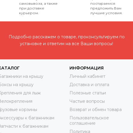
самовывоза, а также
постараемся
при доставке
предложить Вам
курьером.
лучшие условия.
Подробно расскажем о товаре, проконсультируем по
установке и ответим на все Ваши вопросы!
КАТАЛОГ
ИНФОРМАЦИЯ
Багажники на крышу
Личный кабинет
Боксы на крышу
Доставка и оплата
Крепления для лыж
Полезные статьи
Велокрепления
Частые вопросы
Грузовые корзины
Возврат и обмен товара
Аксессуары к багажникам
Пользовательское
соглашение
Запчасти к багажникам
Политика