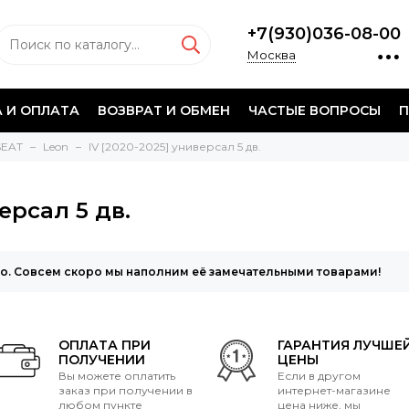
+7(930)036-08-00
Москва
 И ОПЛАТА
ВОЗВРАТ И ОБМЕН
ЧАСТЫЕ ВОПРОСЫ
П
SEAT
Leon
IV [2020-2025] универсал 5 дв.
версал 5 дв.
то. Совсем скоро мы наполним её замечательными товарами!
ОПЛАТА ПРИ
ГАРАНТИЯ ЛУЧШЕ
ПОЛУЧЕНИИ
ЦЕНЫ
Вы можете оплатить
Если в другом
заказ при получении в
интернет-магазине
любом пункте
цена ниже, мы