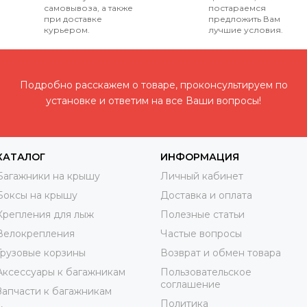
самовывоза, а также
постараемся
при доставке
предложить Вам
курьером.
лучшие условия.
Подробно расскажем о товаре, проконсультируем по
установке и ответим на все Ваши вопросы!
КАТАЛОГ
ИНФОРМАЦИЯ
Багажники на крышу
Личный кабинет
Боксы на крышу
Доставка и оплата
Крепления для лыж
Полезные статьи
Велокрепления
Частые вопросы
Грузовые корзины
Возврат и обмен товара
Аксессуары к багажникам
Пользовательское
соглашение
Запчасти к багажникам
Политика