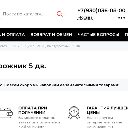
+7(930)036-08-00
Москва
 И ОПЛАТА
ВОЗВРАТ И ОБМЕН
ЧАСТЫЕ ВОПРОСЫ
П
eres
SF5
I [2019-2025] внедорожник 5 дв.
орожник 5 дв.
то. Совсем скоро мы наполним её замечательными товарами!
ОПЛАТА ПРИ
ГАРАНТИЯ ЛУЧШЕ
ПОЛУЧЕНИИ
ЦЕНЫ
Вы можете оплатить
Если в другом
заказ при получении в
интернет-магазине
любом пункте
цена ниже, мы