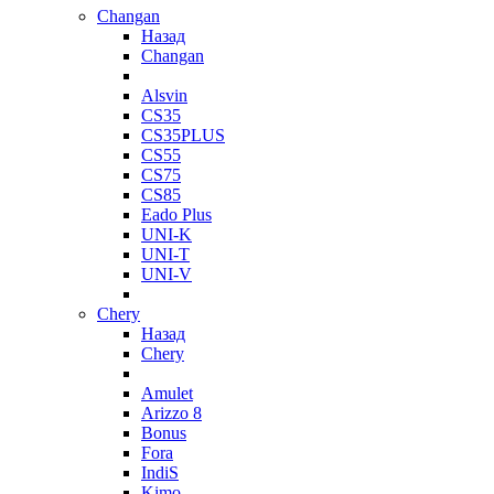
Changan
Назад
Changan
Alsvin
CS35
CS35PLUS
CS55
CS75
CS85
Eado Plus
UNI-K
UNI-T
UNI-V
Chery
Назад
Chery
Amulet
Arizzo 8
Bonus
Fora
IndiS
Kimo