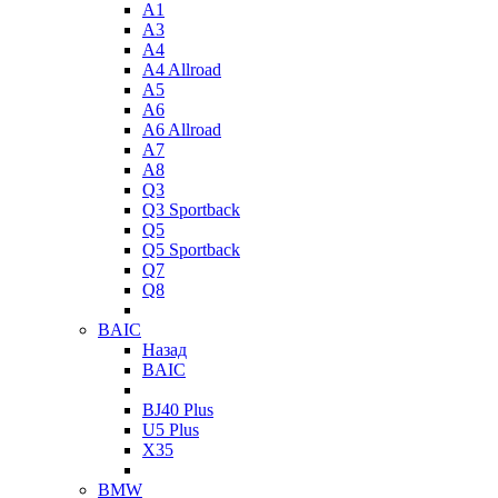
A1
A3
A4
A4 Allroad
A5
A6
A6 Allroad
A7
A8
Q3
Q3 Sportback
Q5
Q5 Sportback
Q7
Q8
BAIC
Назад
BAIC
BJ40 Plus
U5 Plus
X35
BMW