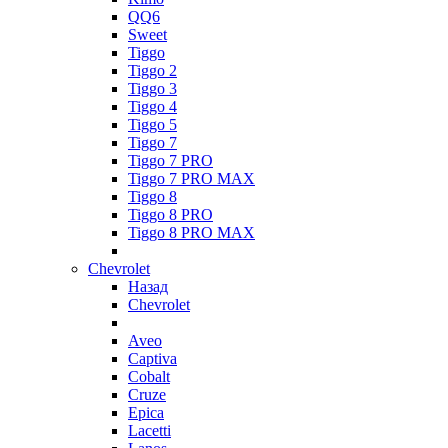
QQ6
Sweet
Tiggo
Tiggo 2
Tiggo 3
Tiggo 4
Tiggo 5
Tiggo 7
Tiggo 7 PRO
Tiggo 7 PRO MAX
Tiggo 8
Tiggo 8 PRO
Tiggo 8 PRO MAX
Chevrolet
Назад
Chevrolet
Aveo
Captiva
Cobalt
Cruze
Epica
Lacetti