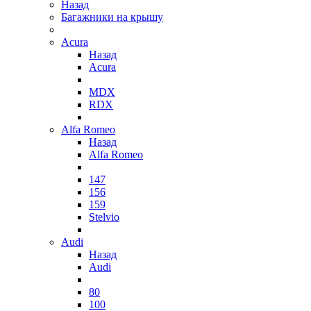
Назад
Багажники на крышу
Acura
Назад
Acura
MDX
RDX
Alfa Romeo
Назад
Alfa Romeo
147
156
159
Stelvio
Audi
Назад
Audi
80
100