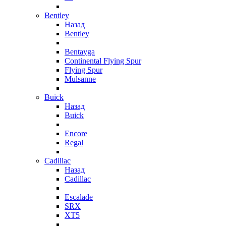
Bentley
Назад
Bentley
Bentayga
Continental Flying Spur
Flying Spur
Mulsanne
Buick
Назад
Buick
Encore
Regal
Cadillac
Назад
Cadillac
Escalade
SRX
XT5