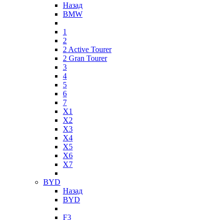
Назад
BMW
1
2
2 Active Tourer
2 Gran Tourer
3
4
5
6
7
X1
X2
X3
X4
X5
X6
X7
BYD
Назад
BYD
F3