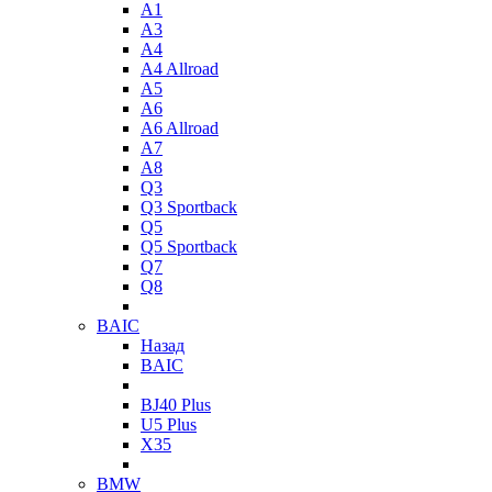
A1
A3
A4
A4 Allroad
A5
A6
A6 Allroad
A7
A8
Q3
Q3 Sportback
Q5
Q5 Sportback
Q7
Q8
BAIC
Назад
BAIC
BJ40 Plus
U5 Plus
X35
BMW