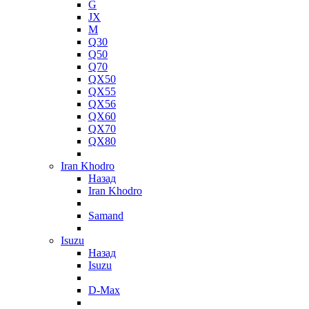
G
JX
M
Q30
Q50
Q70
QX50
QX55
QX56
QX60
QX70
QX80
Iran Khodro
Назад
Iran Khodro
Samand
Isuzu
Назад
Isuzu
D-Max