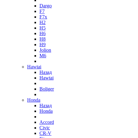
Dargo
F7
F7x
H2
H5
H6
H8
H9
Jolion
M6
Hawtai
Назад
Hawtai
Boliger
Honda
Назад
Honda
Accord
Civic
CR-V