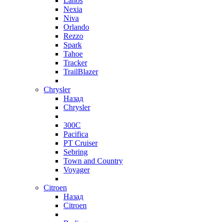
Lanos
Nexia
Niva
Orlando
Rezzo
Spark
Tahoe
Tracker
TrailBlazer
Chrysler
Назад
Chrysler
300C
Pacifica
PT Cruiser
Sebring
Town and Country
Voyager
Citroen
Назад
Citroen