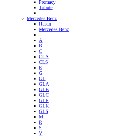
Premacy
Tribute
Mercedes-Benz
Назад
Mercedes-Benz
A
B
C
CLA
CLS
E
G
GL
GLA
GLB
GLC
GLE
GLK
GLS
M
R
S
V