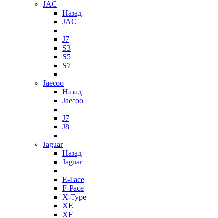
JAC
Назад
JAC
J7
S3
S5
S7
Jaecoo
Назад
Jaecoo
J7
J8
Jaguar
Назад
Jaguar
E-Pace
F-Pace
X-Type
XE
XF