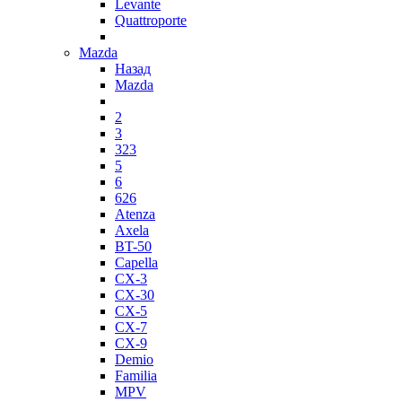
Levante
Quattroporte
Mazda
Назад
Mazda
2
3
323
5
6
626
Atenza
Axela
BT-50
Capella
CX-3
CX-30
CX-5
CX-7
CX-9
Demio
Familia
MPV