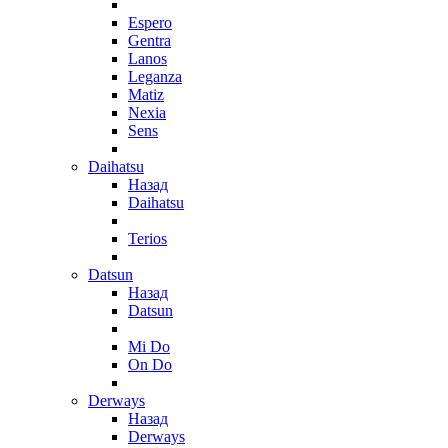
Espero
Gentra
Lanos
Leganza
Matiz
Nexia
Sens
Daihatsu
Назад
Daihatsu
Terios
Datsun
Назад
Datsun
Mi Do
On Do
Derways
Назад
Derways