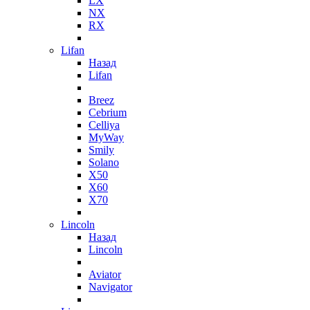
LX
NX
RX
Lifan
Назад
Lifan
Breez
Cebrium
Celliya
MyWay
Smily
Solano
X50
X60
X70
Lincoln
Назад
Lincoln
Aviator
Navigator