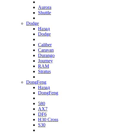
Aurora
Shuttle
Dodge
Назад
Dodge
Caliber
Caravan
Durango
Journey
RAM
Stratus
DongFeng
Назад
DongFeng
580
AX7
DF6
H30 Cross
S30