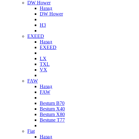
DW Hower
Назад
DW Hower
H3
EXEED
Назад
EXEED
LX
TXL
VX
FAW
Назад
FAW
Besturn B70
Besturn X40
Besturn X80
Bestune T77
Fiat
Назад