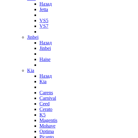
Назад
Jetta
VS5
VS7
Jinbei
Назад
Jinbei
Haise
Kia
Назад
Kia
Carens
Carnival
Ceed
Cerato
K5
Magentis
Mohave
Optima
Picanto