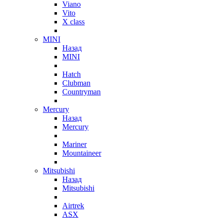
Viano
Vito
X class
MINI
Назад
MINI
Hatch
Clubman
Countryman
Mercury
Назад
Mercury
Mariner
Mountaineer
Mitsubishi
Назад
Mitsubishi
Airtrek
ASX