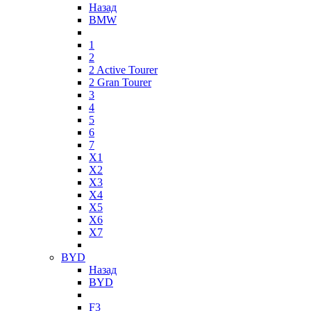
Назад
BMW
1
2
2 Active Tourer
2 Gran Tourer
3
4
5
6
7
X1
X2
X3
X4
X5
X6
X7
BYD
Назад
BYD
F3