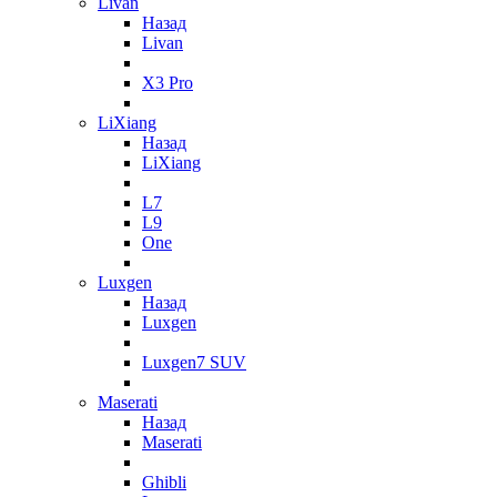
Livan
Назад
Livan
X3 Pro
LiXiang
Назад
LiXiang
L7
L9
One
Luxgen
Назад
Luxgen
Luxgen7 SUV
Maserati
Назад
Maserati
Ghibli