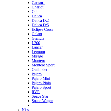
Carisma
Chariot
Colt
Delica
Delica D:2
Delica D:5
Eclipse Cross
Galant
Grandis
L200
Lancer
Legnum
Mirage
Montero
Montero Sport
Outlander
Pajero
Pajero Mini
Pajero Pinin
Pajero Sport
RVR
Space Star
Space Wagon
Nissan