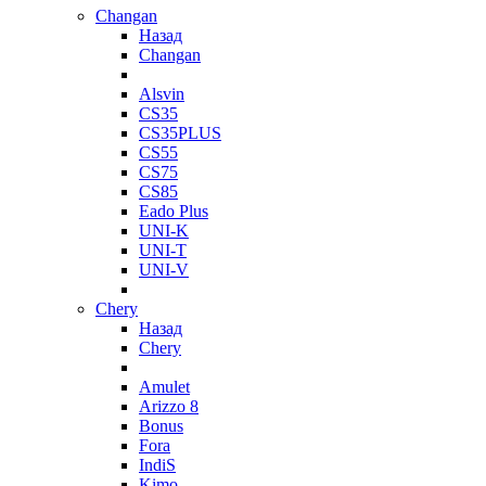
Changan
Назад
Changan
Alsvin
CS35
CS35PLUS
CS55
CS75
CS85
Eado Plus
UNI-K
UNI-T
UNI-V
Chery
Назад
Chery
Amulet
Arizzo 8
Bonus
Fora
IndiS
Kimo