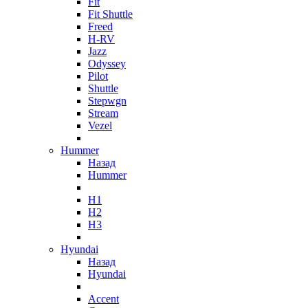
Fit
Fit Shuttle
Freed
H-RV
Jazz
Odyssey
Pilot
Shuttle
Stepwgn
Stream
Vezel
Hummer
Назад
Hummer
H1
H2
H3
Hyundai
Назад
Hyundai
Accent