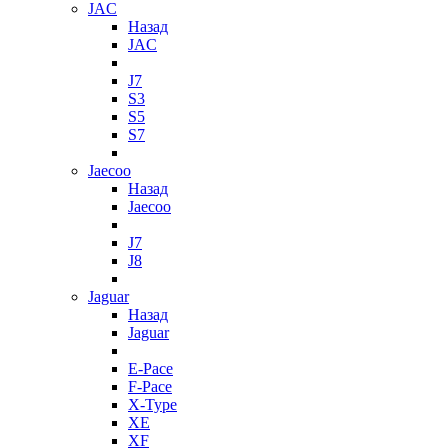
JAC
Назад
JAC
J7
S3
S5
S7
Jaecoo
Назад
Jaecoo
J7
J8
Jaguar
Назад
Jaguar
E-Pace
F-Pace
X-Type
XE
XF