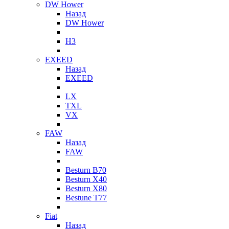
DW Hower
Назад
DW Hower
H3
EXEED
Назад
EXEED
LX
TXL
VX
FAW
Назад
FAW
Besturn B70
Besturn X40
Besturn X80
Bestune T77
Fiat
Назад