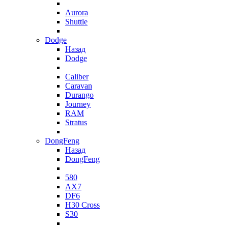
Aurora
Shuttle
Dodge
Назад
Dodge
Caliber
Caravan
Durango
Journey
RAM
Stratus
DongFeng
Назад
DongFeng
580
AX7
DF6
H30 Cross
S30