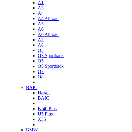
A1
A3
A4
A4 Allroad
A5
A6
A6 Allroad
A7
A8
Q3
Q3 Sportback
Q5
Q5 Sportback
Q7
Q8
BAIC
Назад
BAIC
BJ40 Plus
U5 Plus
X35
BMW