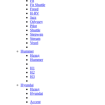
Fit
Fit Shuttle
Freed
H-RV
Jazz
Odyssey
Pilot
Shuttle
Stepwgn
Stream
Vezel
Hummer
Назад
Hummer
H1
H2
H3
Hyundai
Назад
Hyundai
Accent