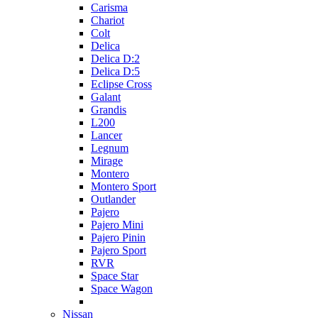
Carisma
Chariot
Colt
Delica
Delica D:2
Delica D:5
Eclipse Cross
Galant
Grandis
L200
Lancer
Legnum
Mirage
Montero
Montero Sport
Outlander
Pajero
Pajero Mini
Pajero Pinin
Pajero Sport
RVR
Space Star
Space Wagon
Nissan