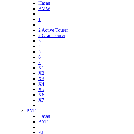
Назад
BMW
1
2
2 Active Tourer
2 Gran Tourer
3
4
5
6
7
X1
X2
X3
X4
X5
X6
X7
BYD
Назад
BYD
F3