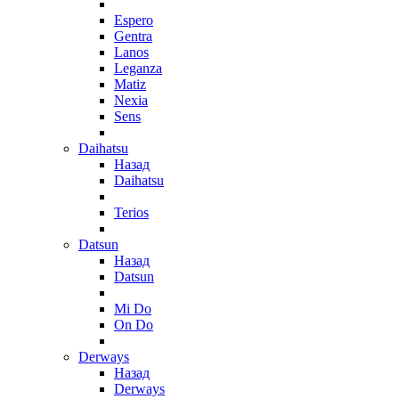
Espero
Gentra
Lanos
Leganza
Matiz
Nexia
Sens
Daihatsu
Назад
Daihatsu
Terios
Datsun
Назад
Datsun
Mi Do
On Do
Derways
Назад
Derways