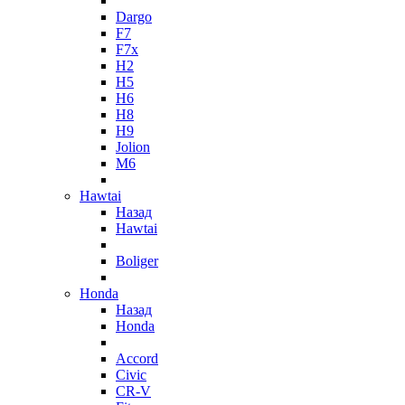
Dargo
F7
F7x
H2
H5
H6
H8
H9
Jolion
M6
Hawtai
Назад
Hawtai
Boliger
Honda
Назад
Honda
Accord
Civic
CR-V