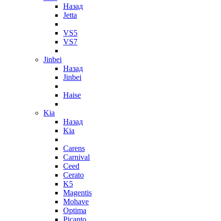
Назад
Jetta
VS5
VS7
Jinbei
Назад
Jinbei
Haise
Kia
Назад
Kia
Carens
Carnival
Ceed
Cerato
K5
Magentis
Mohave
Optima
Picanto