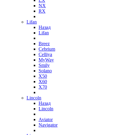
LX
NX
RX
Lifan
Назад
Lifan
Breez
Cebrium
Celliya
MyWay
Smily
Solano
X50
X60
X70
Lincoln
Назад
Lincoln
Aviator
Navigator