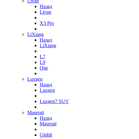
Livan
Назад
Livan
X3 Pro
LiXiang
Назад
LiXiang
L7
L9
One
Luxgen
Назад
Luxgen
Luxgen7 SUV
Maserati
Назад
Maserati
Ghibli