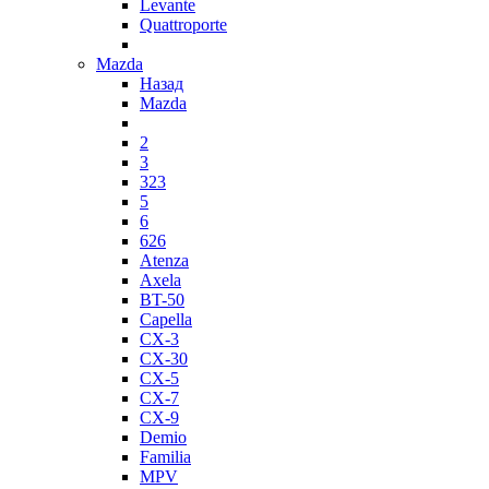
Levante
Quattroporte
Mazda
Назад
Mazda
2
3
323
5
6
626
Atenza
Axela
BT-50
Capella
CX-3
CX-30
CX-5
CX-7
CX-9
Demio
Familia
MPV