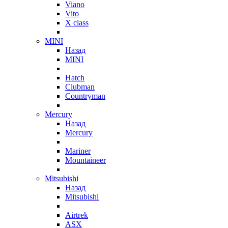
Viano
Vito
X class
MINI
Назад
MINI
Hatch
Clubman
Countryman
Mercury
Назад
Mercury
Mariner
Mountaineer
Mitsubishi
Назад
Mitsubishi
Airtrek
ASX