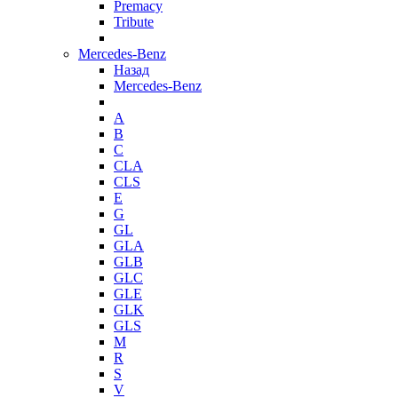
Premacy
Tribute
Mercedes-Benz
Назад
Mercedes-Benz
A
B
C
CLA
CLS
E
G
GL
GLA
GLB
GLC
GLE
GLK
GLS
M
R
S
V