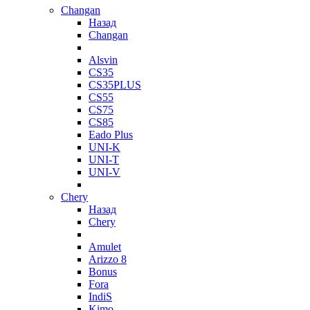
Changan
Назад
Changan
Alsvin
CS35
CS35PLUS
CS55
CS75
CS85
Eado Plus
UNI-K
UNI-T
UNI-V
Chery
Назад
Chery
Amulet
Arizzo 8
Bonus
Fora
IndiS
Kimo