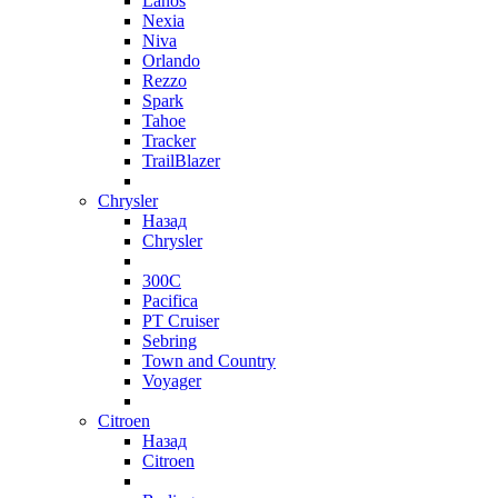
Lanos
Nexia
Niva
Orlando
Rezzo
Spark
Tahoe
Tracker
TrailBlazer
Chrysler
Назад
Chrysler
300C
Pacifica
PT Cruiser
Sebring
Town and Country
Voyager
Citroen
Назад
Citroen