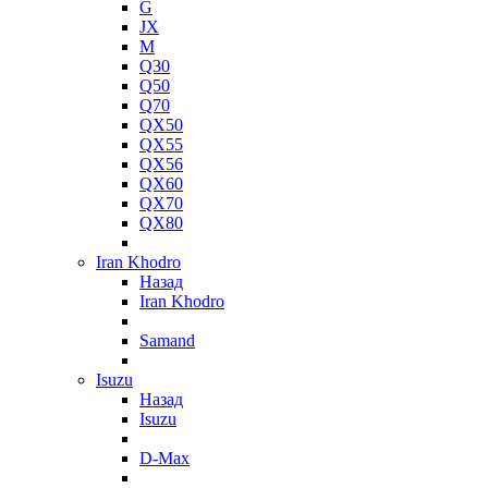
G
JX
M
Q30
Q50
Q70
QX50
QX55
QX56
QX60
QX70
QX80
Iran Khodro
Назад
Iran Khodro
Samand
Isuzu
Назад
Isuzu
D-Max