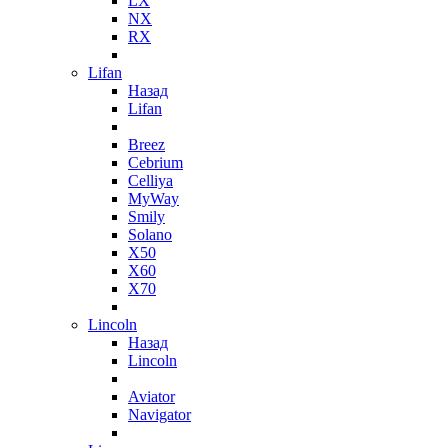
LX
NX
RX
Lifan
Назад
Lifan
Breez
Cebrium
Celliya
MyWay
Smily
Solano
X50
X60
X70
Lincoln
Назад
Lincoln
Aviator
Navigator