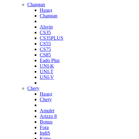
Changan
Назад
Changan
Alsvin
CS35
CS35PLUS
CS55
CS75
CS85
Eado Plus
UNI-K
UNI-T
UNI-V
Chery
Назад
Chery
Amulet
Arizzo 8
Bonus
Fora
IndiS
Kimo