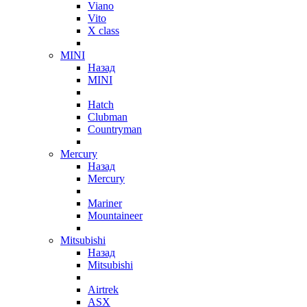
Viano
Vito
X class
MINI
Назад
MINI
Hatch
Clubman
Countryman
Mercury
Назад
Mercury
Mariner
Mountaineer
Mitsubishi
Назад
Mitsubishi
Airtrek
ASX