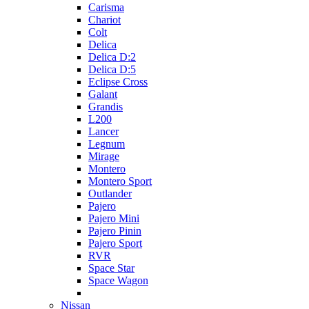
Carisma
Chariot
Colt
Delica
Delica D:2
Delica D:5
Eclipse Cross
Galant
Grandis
L200
Lancer
Legnum
Mirage
Montero
Montero Sport
Outlander
Pajero
Pajero Mini
Pajero Pinin
Pajero Sport
RVR
Space Star
Space Wagon
Nissan