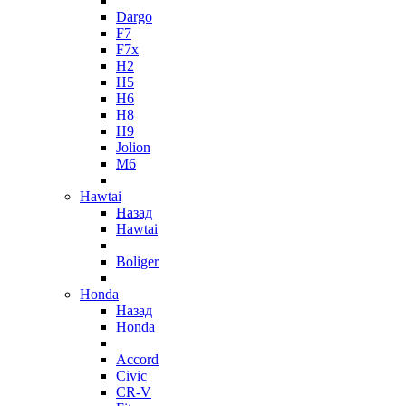
Dargo
F7
F7x
H2
H5
H6
H8
H9
Jolion
M6
Hawtai
Назад
Hawtai
Boliger
Honda
Назад
Honda
Accord
Civic
CR-V