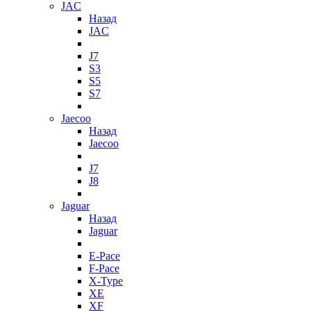
JAC
Назад
JAC
J7
S3
S5
S7
Jaecoo
Назад
Jaecoo
J7
J8
Jaguar
Назад
Jaguar
E-Pace
F-Pace
X-Type
XE
XF