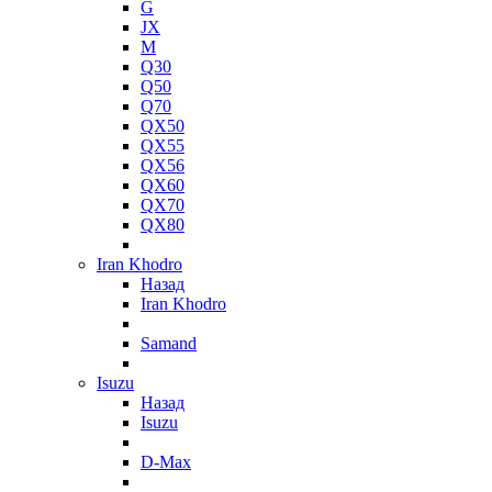
G
JX
M
Q30
Q50
Q70
QX50
QX55
QX56
QX60
QX70
QX80
Iran Khodro
Назад
Iran Khodro
Samand
Isuzu
Назад
Isuzu
D-Max