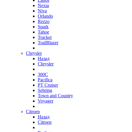
Lanos
Nexia
Niva
Orlando
Rezzo
Spark
Tahoe
Tracker
TrailBlazer
Chrysler
Назад
Chrysler
300C
Pacifica
PT Cruiser
Sebring
Town and Country
Voyager
Citroen
Назад
Citroen