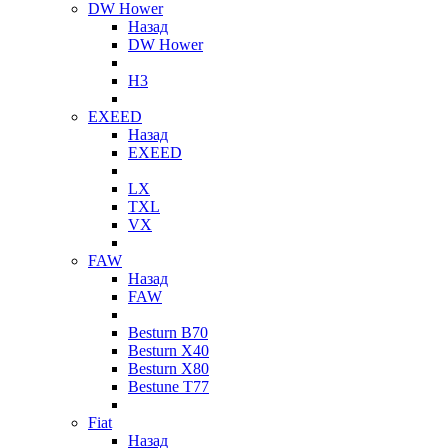
DW Hower
Назад
DW Hower
H3
EXEED
Назад
EXEED
LX
TXL
VX
FAW
Назад
FAW
Besturn B70
Besturn X40
Besturn X80
Bestune T77
Fiat
Назад