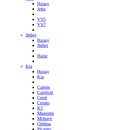
Назад
Jetta
VS5
VS7
Jinbei
Назад
Jinbei
Haise
Kia
Назад
Kia
Carens
Carnival
Ceed
Cerato
K5
Magentis
Mohave
Optima
Picanto