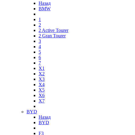
Назад
BMW
1
2
2 Active Tourer
2 Gran Tourer
3
4
5
6
7
X1
X2
X3
X4
X5
X6
X7
BYD
Назад
BYD
F3