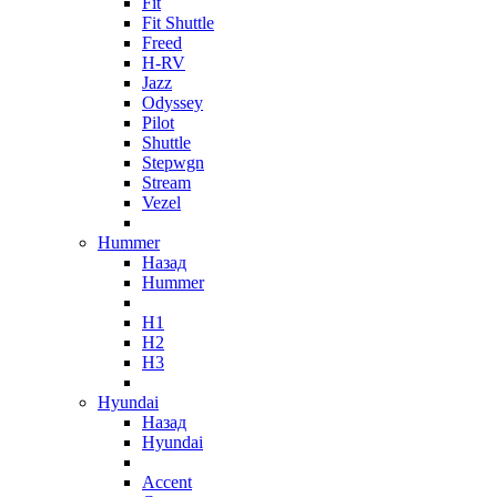
Fit
Fit Shuttle
Freed
H-RV
Jazz
Odyssey
Pilot
Shuttle
Stepwgn
Stream
Vezel
Hummer
Назад
Hummer
H1
H2
H3
Hyundai
Назад
Hyundai
Accent