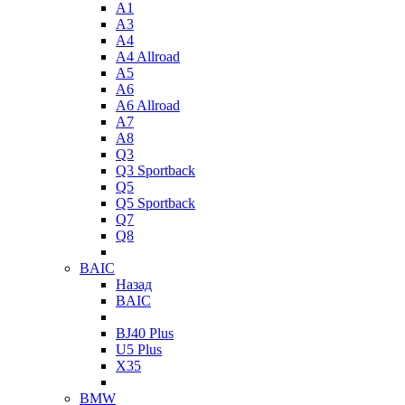
A1
A3
A4
A4 Allroad
A5
A6
A6 Allroad
A7
A8
Q3
Q3 Sportback
Q5
Q5 Sportback
Q7
Q8
BAIC
Назад
BAIC
BJ40 Plus
U5 Plus
X35
BMW