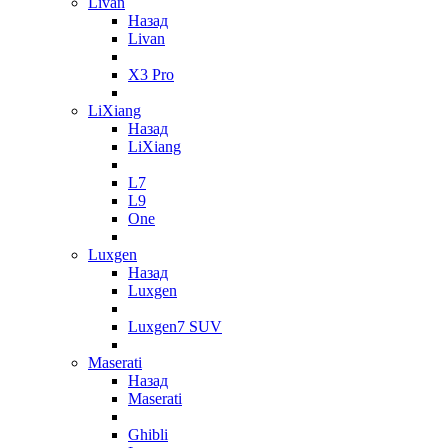
Livan
Назад
Livan
X3 Pro
LiXiang
Назад
LiXiang
L7
L9
One
Luxgen
Назад
Luxgen
Luxgen7 SUV
Maserati
Назад
Maserati
Ghibli