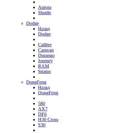
Aurora
Shuttle
Dodge
Назад
Dodge
Caliber
Caravan
Durango
Journey
RAM
Stratus
DongFeng
Назад
DongFeng
580
AX7
DF6
H30 Cross
S30