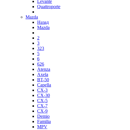
Levante
Quattroporte
Mazda
Назад
Mazda
2
3
323
5
6
626
Atenza
Axela
BT-50
Capella
CX-3
CX-30
CX-5
CX-7
CX-9
Demio
Familia
MPV