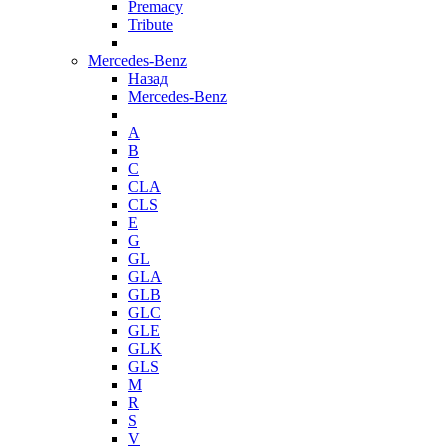
Premacy
Tribute
Mercedes-Benz
Назад
Mercedes-Benz
A
B
C
CLA
CLS
E
G
GL
GLA
GLB
GLC
GLE
GLK
GLS
M
R
S
V