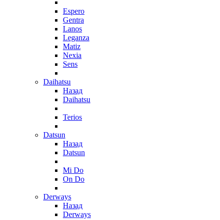
Espero
Gentra
Lanos
Leganza
Matiz
Nexia
Sens
Daihatsu
Назад
Daihatsu
Terios
Datsun
Назад
Datsun
Mi Do
On Do
Derways
Назад
Derways