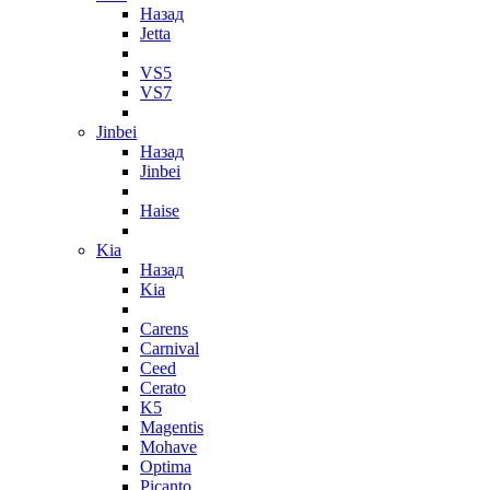
Назад
Jetta
VS5
VS7
Jinbei
Назад
Jinbei
Haise
Kia
Назад
Kia
Carens
Carnival
Ceed
Cerato
K5
Magentis
Mohave
Optima
Picanto