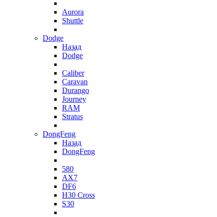
Aurora
Shuttle
Dodge
Назад
Dodge
Caliber
Caravan
Durango
Journey
RAM
Stratus
DongFeng
Назад
DongFeng
580
AX7
DF6
H30 Cross
S30