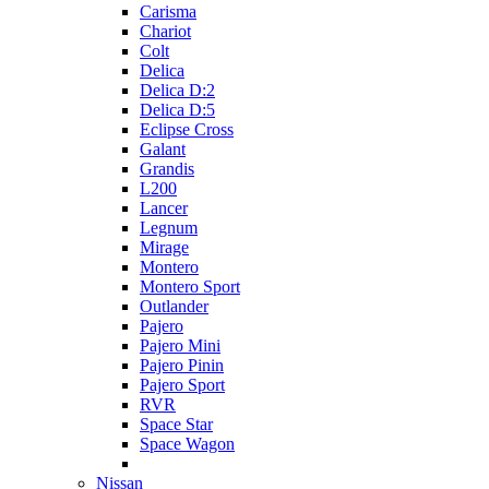
Carisma
Chariot
Colt
Delica
Delica D:2
Delica D:5
Eclipse Cross
Galant
Grandis
L200
Lancer
Legnum
Mirage
Montero
Montero Sport
Outlander
Pajero
Pajero Mini
Pajero Pinin
Pajero Sport
RVR
Space Star
Space Wagon
Nissan