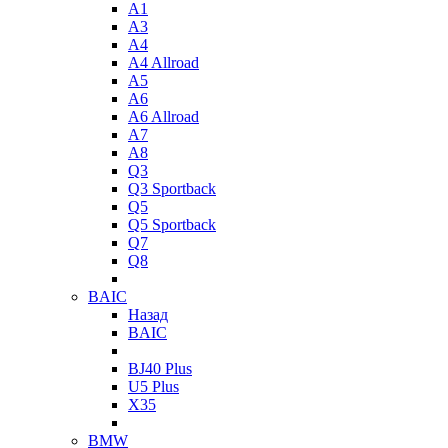
A1
A3
A4
A4 Allroad
A5
A6
A6 Allroad
A7
A8
Q3
Q3 Sportback
Q5
Q5 Sportback
Q7
Q8
BAIC
Назад
BAIC
BJ40 Plus
U5 Plus
X35
BMW