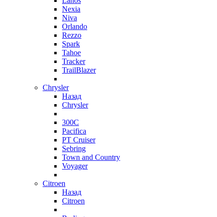
Lanos
Nexia
Niva
Orlando
Rezzo
Spark
Tahoe
Tracker
TrailBlazer
Chrysler
Назад
Chrysler
300C
Pacifica
PT Cruiser
Sebring
Town and Country
Voyager
Citroen
Назад
Citroen