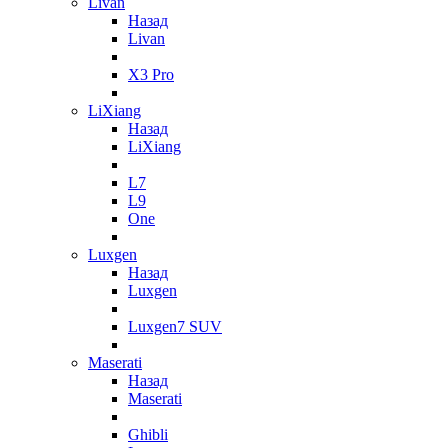
Livan
Назад
Livan
X3 Pro
LiXiang
Назад
LiXiang
L7
L9
One
Luxgen
Назад
Luxgen
Luxgen7 SUV
Maserati
Назад
Maserati
Ghibli