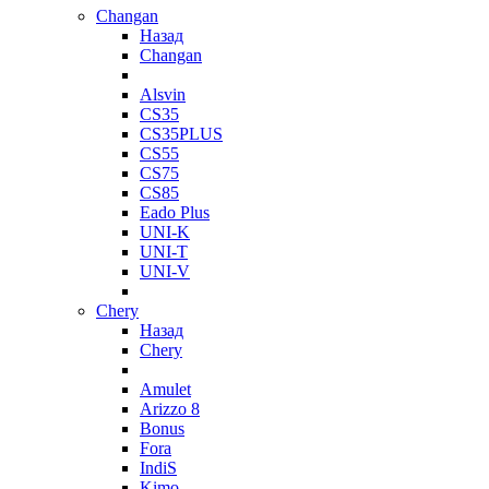
Changan
Назад
Changan
Alsvin
CS35
CS35PLUS
CS55
CS75
CS85
Eado Plus
UNI-K
UNI-T
UNI-V
Chery
Назад
Chery
Amulet
Arizzo 8
Bonus
Fora
IndiS
Kimo