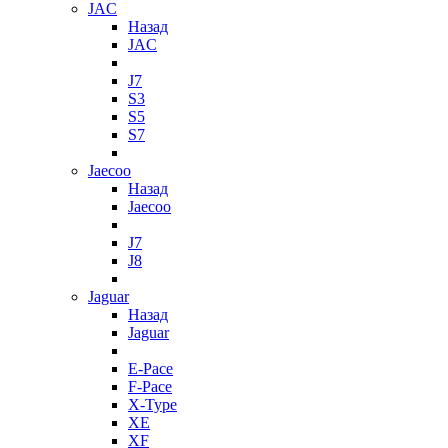
JAC
Назад
JAC
J7
S3
S5
S7
Jaecoo
Назад
Jaecoo
J7
J8
Jaguar
Назад
Jaguar
E-Pace
F-Pace
X-Type
XE
XF