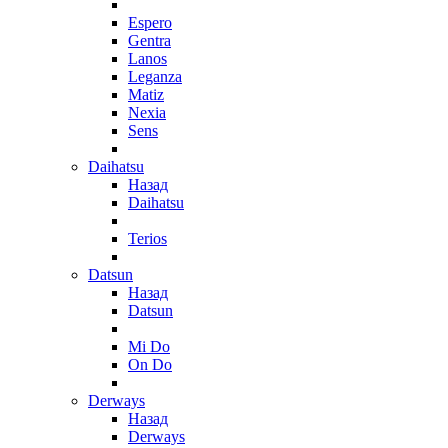
Espero
Gentra
Lanos
Leganza
Matiz
Nexia
Sens
Daihatsu
Назад
Daihatsu
Terios
Datsun
Назад
Datsun
Mi Do
On Do
Derways
Назад
Derways