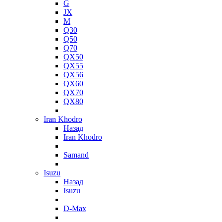
G
JX
M
Q30
Q50
Q70
QX50
QX55
QX56
QX60
QX70
QX80
Iran Khodro
Назад
Iran Khodro
Samand
Isuzu
Назад
Isuzu
D-Max