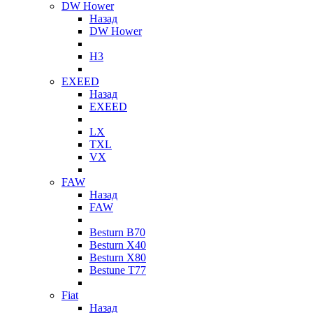
DW Hower
Назад
DW Hower
H3
EXEED
Назад
EXEED
LX
TXL
VX
FAW
Назад
FAW
Besturn B70
Besturn X40
Besturn X80
Bestune T77
Fiat
Назад