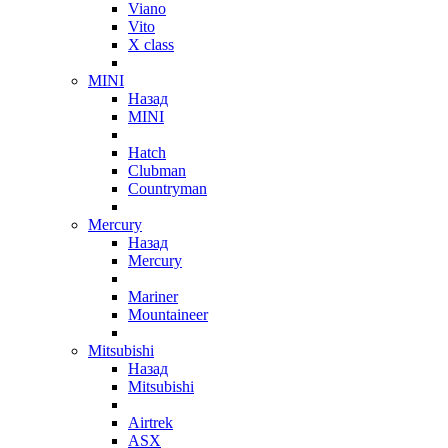
Viano
Vito
X class
MINI
Назад
MINI
Hatch
Clubman
Countryman
Mercury
Назад
Mercury
Mariner
Mountaineer
Mitsubishi
Назад
Mitsubishi
Airtrek
ASX