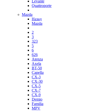
Levante
Quattroporte
Mazda
Назад
Mazda
2
3
323
5
6
626
Atenza
Axela
BT-50
Capella
CX-3
CX-30
CX-5
CX-7
CX-9
Demio
Familia
MPV