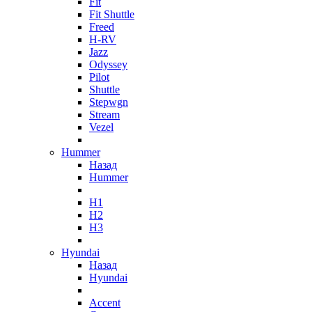
Fit
Fit Shuttle
Freed
H-RV
Jazz
Odyssey
Pilot
Shuttle
Stepwgn
Stream
Vezel
Hummer
Назад
Hummer
H1
H2
H3
Hyundai
Назад
Hyundai
Accent