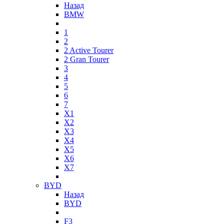
Назад
BMW
1
2
2 Active Tourer
2 Gran Tourer
3
4
5
6
7
X1
X2
X3
X4
X5
X6
X7
BYD
Назад
BYD
F3