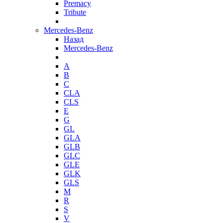
Premacy
Tribute
Mercedes-Benz
Назад
Mercedes-Benz
A
B
C
CLA
CLS
E
G
GL
GLA
GLB
GLC
GLE
GLK
GLS
M
R
S
V