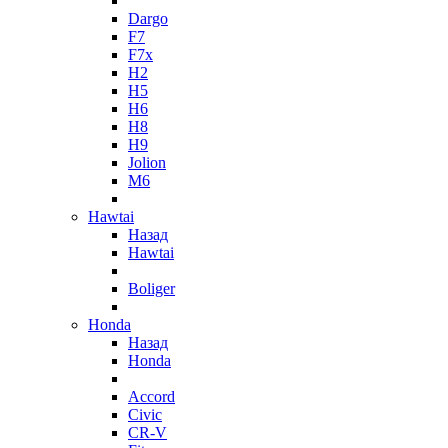
Dargo
F7
F7x
H2
H5
H6
H8
H9
Jolion
M6
Hawtai
Назад
Hawtai
Boliger
Honda
Назад
Honda
Accord
Civic
CR-V