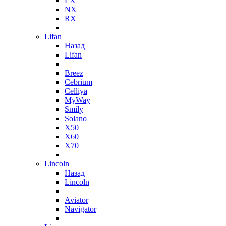
LX
NX
RX
Lifan
Назад
Lifan
Breez
Cebrium
Celliya
MyWay
Smily
Solano
X50
X60
X70
Lincoln
Назад
Lincoln
Aviator
Navigator