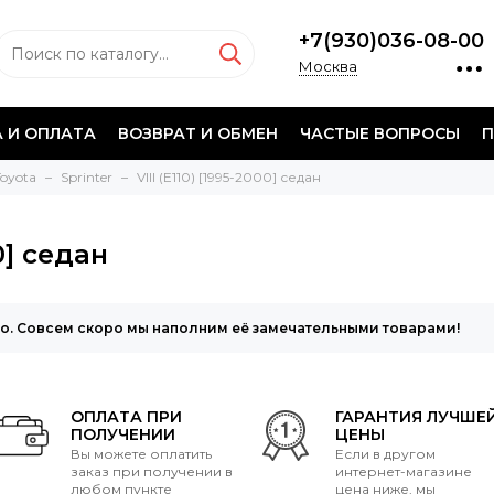
+7(930)036-08-00
Москва
 И ОПЛАТА
ВОЗВРАТ И ОБМЕН
ЧАСТЫЕ ВОПРОСЫ
П
Toyota
Sprinter
VIII (E110) [1995-2000] седан
00] седан
то. Совсем скоро мы наполним её замечательными товарами!
ОПЛАТА ПРИ
ГАРАНТИЯ ЛУЧШЕ
ПОЛУЧЕНИИ
ЦЕНЫ
Вы можете оплатить
Если в другом
заказ при получении в
интернет-магазине
любом пункте
цена ниже, мы