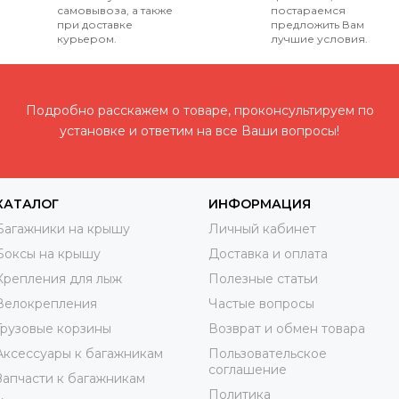
самовывоза, а также
постараемся
при доставке
предложить Вам
курьером.
лучшие условия.
Подробно расскажем о товаре, проконсультируем по
установке и ответим на все Ваши вопросы!
КАТАЛОГ
ИНФОРМАЦИЯ
Багажники на крышу
Личный кабинет
Боксы на крышу
Доставка и оплата
Крепления для лыж
Полезные статьи
Велокрепления
Частые вопросы
Грузовые корзины
Возврат и обмен товара
Аксессуары к багажникам
Пользовательское
соглашение
Запчасти к багажникам
Политика