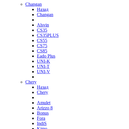
Changan
Назад
Changan
Alsvin
CS35
CS35PLUS
CS55
CS75
CS85
Eado Plus
UNI-K
UNI-T
UNI-V
Chery
Назад
Chery
Amulet
Arizzo 8
Bonus
Fora
IndiS
Kimo