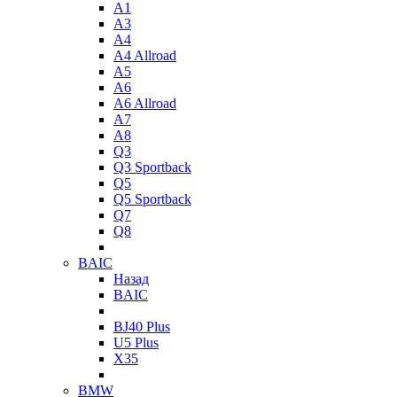
A1
A3
A4
A4 Allroad
A5
A6
A6 Allroad
A7
A8
Q3
Q3 Sportback
Q5
Q5 Sportback
Q7
Q8
BAIC
Назад
BAIC
BJ40 Plus
U5 Plus
X35
BMW