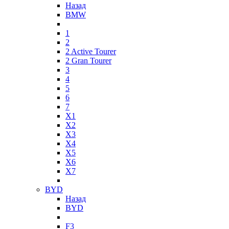
Назад
BMW
1
2
2 Active Tourer
2 Gran Tourer
3
4
5
6
7
X1
X2
X3
X4
X5
X6
X7
BYD
Назад
BYD
F3