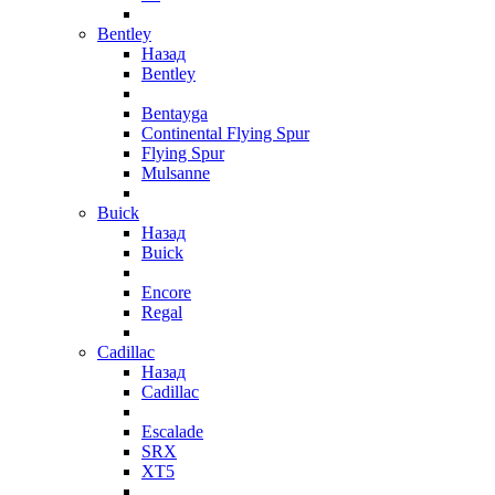
Bentley
Назад
Bentley
Bentayga
Continental Flying Spur
Flying Spur
Mulsanne
Buick
Назад
Buick
Encore
Regal
Cadillac
Назад
Cadillac
Escalade
SRX
XT5