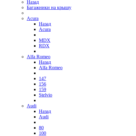
Назад
Багажники на крышу
Acura
Назад
Acura
MDX
RDX
Alfa Romeo
Назад
Alfa Romeo
147
156
159
Stelvio
Audi
Назад
Audi
80
100