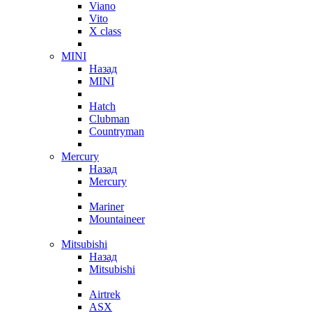
Viano
Vito
X class
MINI
Назад
MINI
Hatch
Clubman
Countryman
Mercury
Назад
Mercury
Mariner
Mountaineer
Mitsubishi
Назад
Mitsubishi
Airtrek
ASX