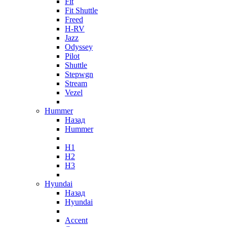
Fit
Fit Shuttle
Freed
H-RV
Jazz
Odyssey
Pilot
Shuttle
Stepwgn
Stream
Vezel
Hummer
Назад
Hummer
H1
H2
H3
Hyundai
Назад
Hyundai
Accent