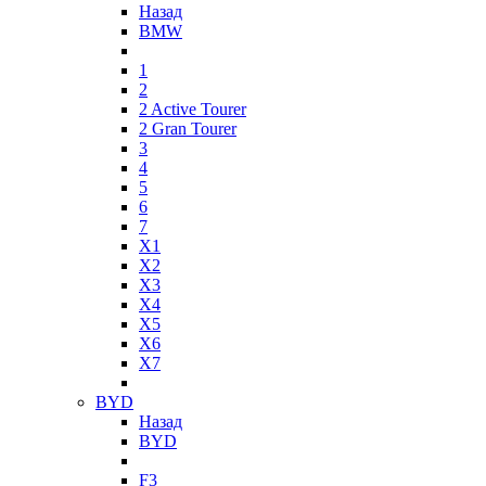
Назад
BMW
1
2
2 Active Tourer
2 Gran Tourer
3
4
5
6
7
X1
X2
X3
X4
X5
X6
X7
BYD
Назад
BYD
F3