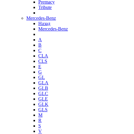
Premacy
Tribute
Mercedes-Benz
Назад
Mercedes-Benz
A
B
C
CLA
CLS
E
G
GL
GLA
GLB
GLC
GLE
GLK
GLS
M
R
S
V