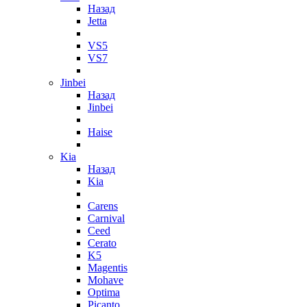
Назад
Jetta
VS5
VS7
Jinbei
Назад
Jinbei
Haise
Kia
Назад
Kia
Carens
Carnival
Ceed
Cerato
K5
Magentis
Mohave
Optima
Picanto