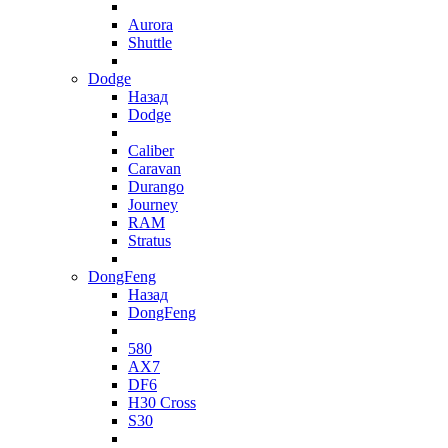
Aurora
Shuttle
Dodge
Назад
Dodge
Caliber
Caravan
Durango
Journey
RAM
Stratus
DongFeng
Назад
DongFeng
580
AX7
DF6
H30 Cross
S30