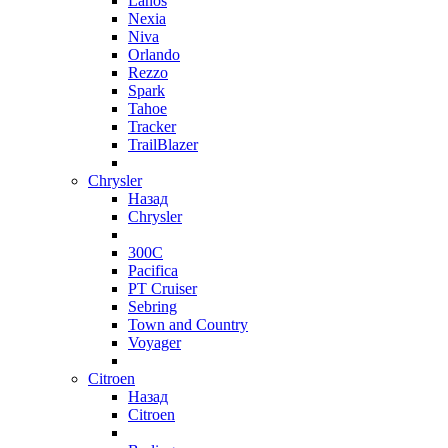
Lanos
Nexia
Niva
Orlando
Rezzo
Spark
Tahoe
Tracker
TrailBlazer
Chrysler
Назад
Chrysler
300C
Pacifica
PT Cruiser
Sebring
Town and Country
Voyager
Citroen
Назад
Citroen