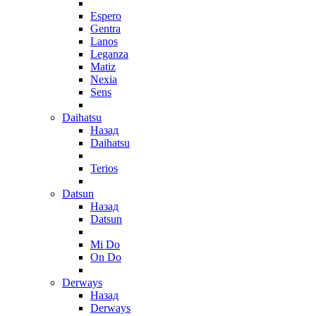
Espero
Gentra
Lanos
Leganza
Matiz
Nexia
Sens
Daihatsu
Назад
Daihatsu
Terios
Datsun
Назад
Datsun
Mi Do
On Do
Derways
Назад
Derways