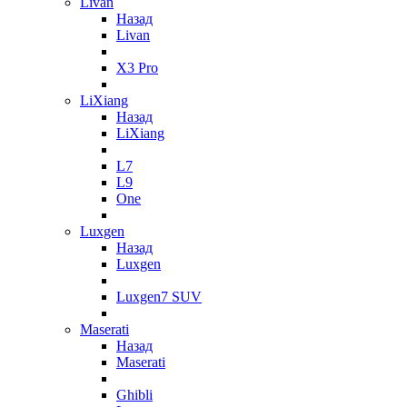
Livan
Назад
Livan
X3 Pro
LiXiang
Назад
LiXiang
L7
L9
One
Luxgen
Назад
Luxgen
Luxgen7 SUV
Maserati
Назад
Maserati
Ghibli