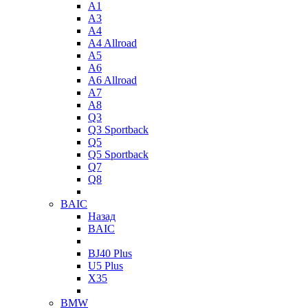
A1
A3
A4
A4 Allroad
A5
A6
A6 Allroad
A7
A8
Q3
Q3 Sportback
Q5
Q5 Sportback
Q7
Q8
BAIC
Назад
BAIC
BJ40 Plus
U5 Plus
X35
BMW