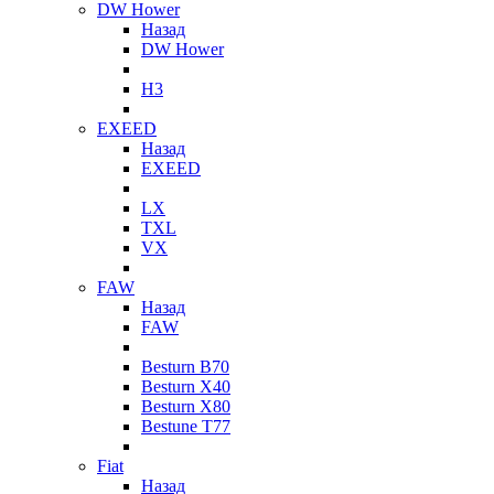
DW Hower
Назад
DW Hower
H3
EXEED
Назад
EXEED
LX
TXL
VX
FAW
Назад
FAW
Besturn B70
Besturn X40
Besturn X80
Bestune T77
Fiat
Назад