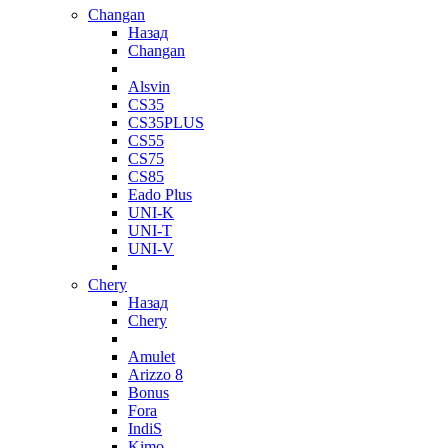
Changan
Назад
Changan
Alsvin
CS35
CS35PLUS
CS55
CS75
CS85
Eado Plus
UNI-K
UNI-T
UNI-V
Chery
Назад
Chery
Amulet
Arizzo 8
Bonus
Fora
IndiS
Kimo