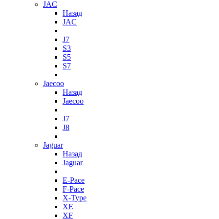
JAC
Назад
JAC
J7
S3
S5
S7
Jaecoo
Назад
Jaecoo
J7
J8
Jaguar
Назад
Jaguar
E-Pace
F-Pace
X-Type
XE
XF