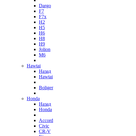
Dargo
F7
F7x
H2
H5
H6
H8
H9
Jolion
M6
Hawtai
Назад
Hawtai
Boliger
Honda
Назад
Honda
Accord
Civic
CR-V