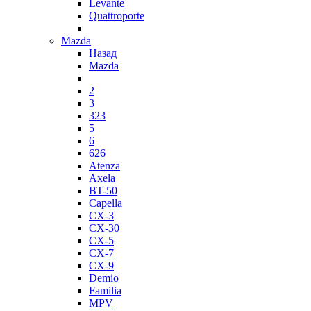
Levante
Quattroporte
Mazda
Назад
Mazda
2
3
323
5
6
626
Atenza
Axela
BT-50
Capella
CX-3
CX-30
CX-5
CX-7
CX-9
Demio
Familia
MPV