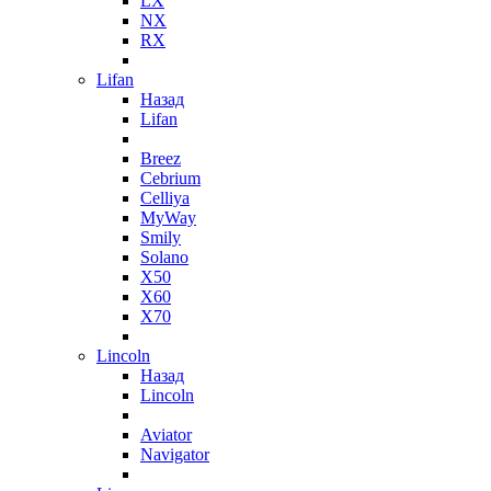
LX
NX
RX
Lifan
Назад
Lifan
Breez
Cebrium
Celliya
MyWay
Smily
Solano
X50
X60
X70
Lincoln
Назад
Lincoln
Aviator
Navigator