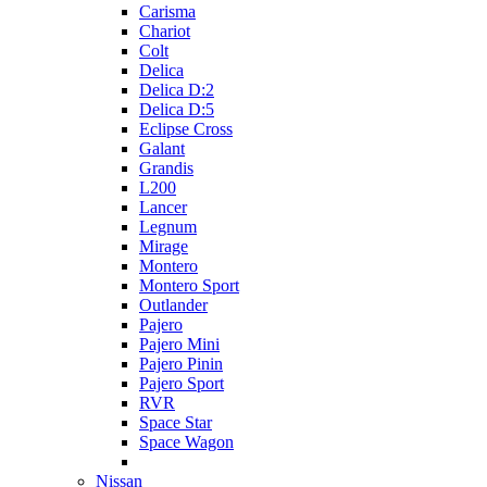
Carisma
Chariot
Colt
Delica
Delica D:2
Delica D:5
Eclipse Cross
Galant
Grandis
L200
Lancer
Legnum
Mirage
Montero
Montero Sport
Outlander
Pajero
Pajero Mini
Pajero Pinin
Pajero Sport
RVR
Space Star
Space Wagon
Nissan