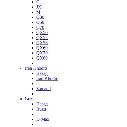
G
JX
M
Q30
Q50
Q70
QX50
QX55
QX56
QX60
QX70
QX80
Iran Khodro
Назад
Iran Khodro
Samand
Isuzu
Назад
Isuzu
D-Max