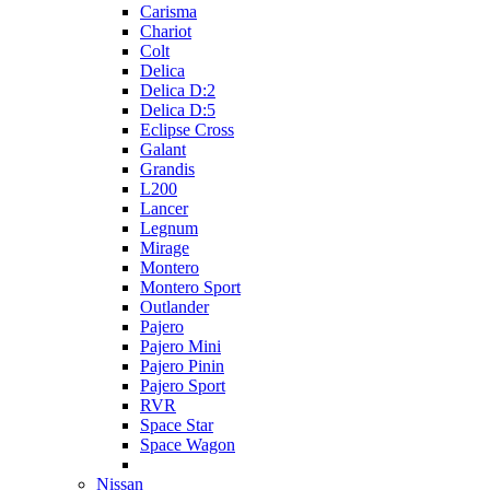
Carisma
Chariot
Colt
Delica
Delica D:2
Delica D:5
Eclipse Cross
Galant
Grandis
L200
Lancer
Legnum
Mirage
Montero
Montero Sport
Outlander
Pajero
Pajero Mini
Pajero Pinin
Pajero Sport
RVR
Space Star
Space Wagon
Nissan