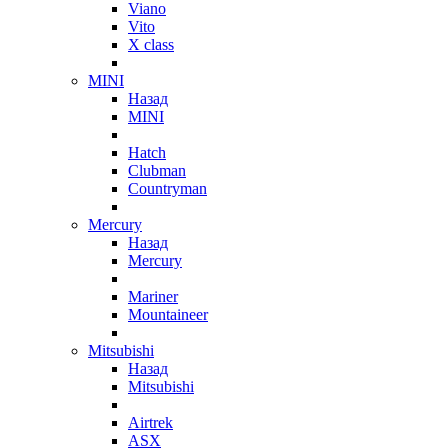
Viano
Vito
X class
MINI
Назад
MINI
Hatch
Clubman
Countryman
Mercury
Назад
Mercury
Mariner
Mountaineer
Mitsubishi
Назад
Mitsubishi
Airtrek
ASX