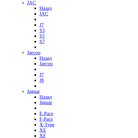
JAC
Назад
JAC
J7
S3
S5
S7
Jaecoo
Назад
Jaecoo
J7
J8
Jaguar
Назад
Jaguar
E-Pace
F-Pace
X-Type
XE
XF