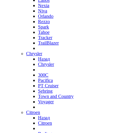
Lanos
Nexia
Niva
Orlando
Rezzo
Spark
Tahoe
Tracker
TrailBlazer
Chrysler
Назад
Chrysler
300C
Pacifica
PT Cruiser
Sebring
Town and Country
Voyager
Citroen
Назад
Citroen