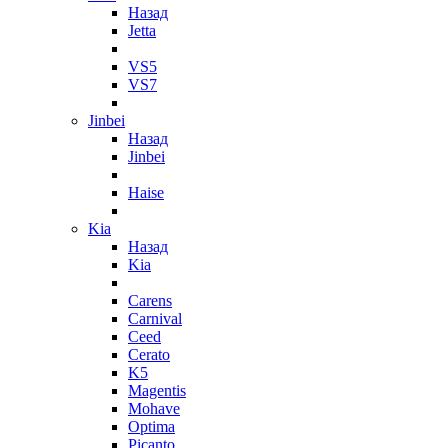
Назад
Jetta
VS5
VS7
Jinbei
Назад
Jinbei
Haise
Kia
Назад
Kia
Carens
Carnival
Ceed
Cerato
K5
Magentis
Mohave
Optima
Picanto