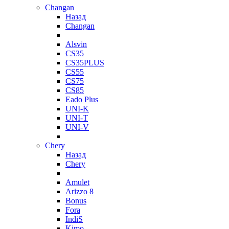
Changan
Назад
Changan
Alsvin
CS35
CS35PLUS
CS55
CS75
CS85
Eado Plus
UNI-K
UNI-T
UNI-V
Chery
Назад
Chery
Amulet
Arizzo 8
Bonus
Fora
IndiS
Kimo