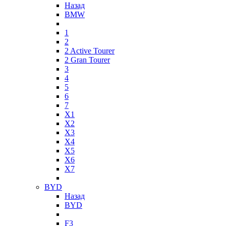
Назад
BMW
1
2
2 Active Tourer
2 Gran Tourer
3
4
5
6
7
X1
X2
X3
X4
X5
X6
X7
BYD
Назад
BYD
F3