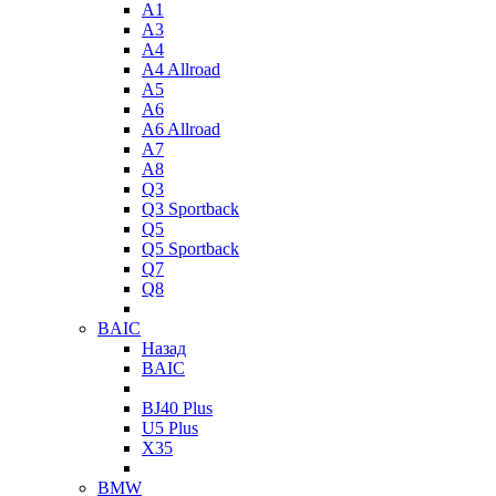
A1
A3
A4
A4 Allroad
A5
A6
A6 Allroad
A7
A8
Q3
Q3 Sportback
Q5
Q5 Sportback
Q7
Q8
BAIC
Назад
BAIC
BJ40 Plus
U5 Plus
X35
BMW