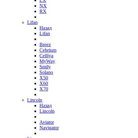
LX
NX
RX
Lifan
Назад
Lifan
Breez
Cebrium
Celliya
MyWay
Smily
Solano
X50
X60
X70
Lincoln
Назад
Lincoln
Aviator
Navigator