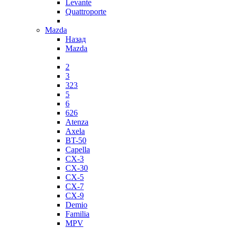
Levante
Quattroporte
Mazda
Назад
Mazda
2
3
323
5
6
626
Atenza
Axela
BT-50
Capella
CX-3
CX-30
CX-5
CX-7
CX-9
Demio
Familia
MPV