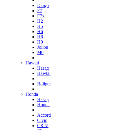
Dargo
F7
F7x
H2
H5
H6
H8
H9
Jolion
M6
Hawtai
Назад
Hawtai
Boliger
Honda
Назад
Honda
Accord
Civic
CR-V