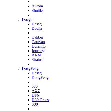
Aurora
Shuttle
Dodge
Назад
Dodge
Caliber
Caravan
Durango
Journey
RAM
Stratus
DongFeng
Назад
DongFeng
580
AX7
DF6
H30 Cross
S30