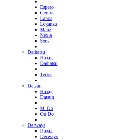
Espero
Gentra
Lanos
Leganza
Matiz
Nexia
Sens
Daihatsu
Назад
Daihatsu
Terios
Datsun
Назад
Datsun
Mi Do
On Do
Derways
Назад
Derways