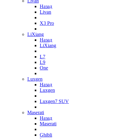
Livan
Назад
Livan
X3 Pro
LiXiang
Назад
LiXiang
L7
L9
One
Luxgen
Назад
Luxgen
Luxgen7 SUV
Maserati
Назад
Maserati
Ghibli