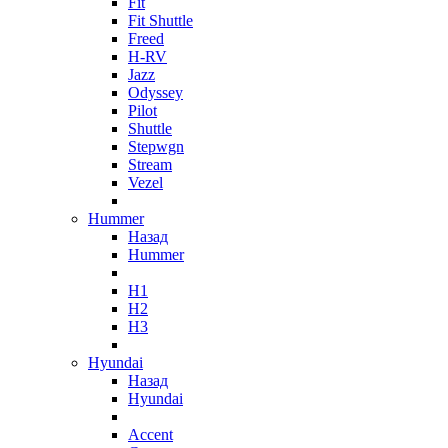
Fit
Fit Shuttle
Freed
H-RV
Jazz
Odyssey
Pilot
Shuttle
Stepwgn
Stream
Vezel
Hummer
Назад
Hummer
H1
H2
H3
Hyundai
Назад
Hyundai
Accent