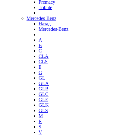
Premacy
Tribute
Mercedes-Benz
Назад
Mercedes-Benz
A
B
C
CLA
CLS
E
G
GL
GLA
GLB
GLC
GLE
GLK
GLS
M
R
S
V