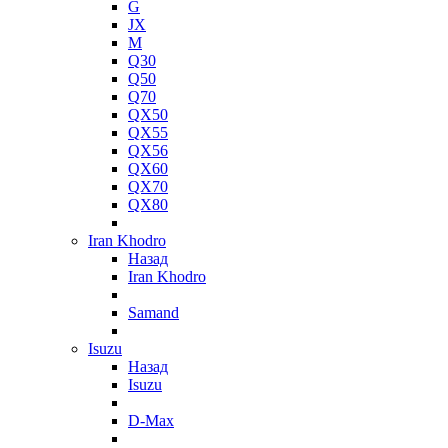
G
JX
M
Q30
Q50
Q70
QX50
QX55
QX56
QX60
QX70
QX80
Iran Khodro
Назад
Iran Khodro
Samand
Isuzu
Назад
Isuzu
D-Max