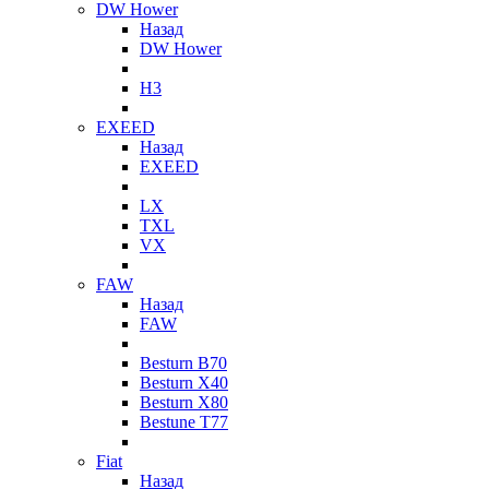
DW Hower
Назад
DW Hower
H3
EXEED
Назад
EXEED
LX
TXL
VX
FAW
Назад
FAW
Besturn B70
Besturn X40
Besturn X80
Bestune T77
Fiat
Назад