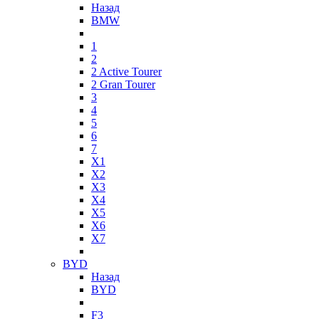
Назад
BMW
1
2
2 Active Tourer
2 Gran Tourer
3
4
5
6
7
X1
X2
X3
X4
X5
X6
X7
BYD
Назад
BYD
F3