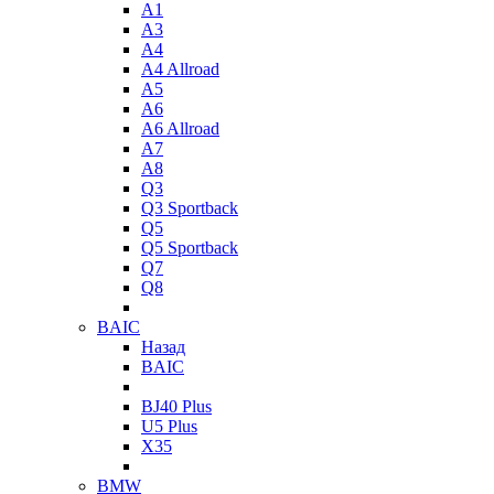
A1
A3
A4
A4 Allroad
A5
A6
A6 Allroad
A7
A8
Q3
Q3 Sportback
Q5
Q5 Sportback
Q7
Q8
BAIC
Назад
BAIC
BJ40 Plus
U5 Plus
X35
BMW