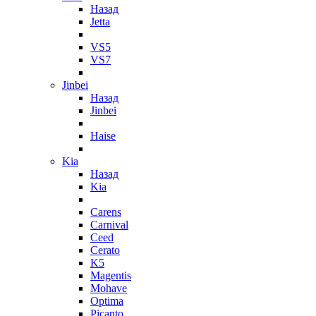
Назад
Jetta
VS5
VS7
Jinbei
Назад
Jinbei
Haise
Kia
Назад
Kia
Carens
Carnival
Ceed
Cerato
K5
Magentis
Mohave
Optima
Picanto