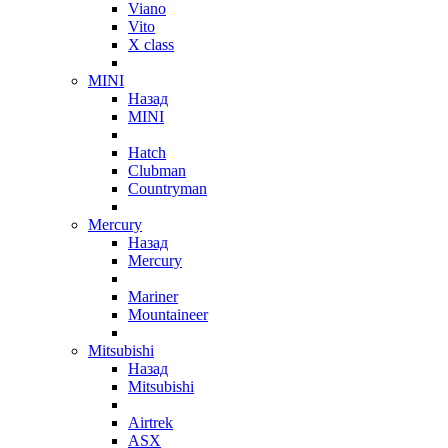
Viano
Vito
X class
MINI
Назад
MINI
Hatch
Clubman
Countryman
Mercury
Назад
Mercury
Mariner
Mountaineer
Mitsubishi
Назад
Mitsubishi
Airtrek
ASX