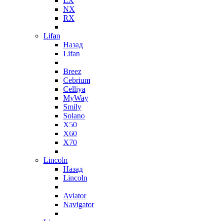
LX
NX
RX
Lifan
Назад
Lifan
Breez
Cebrium
Celliya
MyWay
Smily
Solano
X50
X60
X70
Lincoln
Назад
Lincoln
Aviator
Navigator