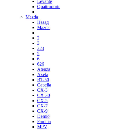
Levante
Quattroporte
Mazda
Назад
Mazda
2
3
323
5
6
626
Atenza
Axela
BT-50
Capella
CX-3
CX-30
CX-5
CX-7
CX-9
Demio
Familia
MPV