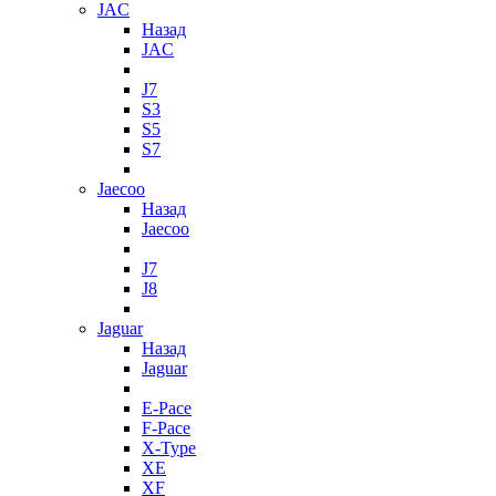
JAC
Назад
JAC
J7
S3
S5
S7
Jaecoo
Назад
Jaecoo
J7
J8
Jaguar
Назад
Jaguar
E-Pace
F-Pace
X-Type
XE
XF