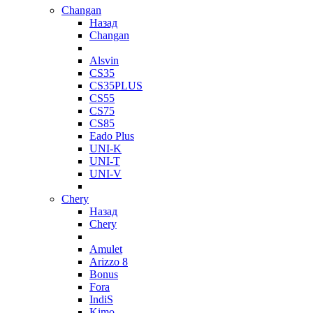
Changan
Назад
Changan
Alsvin
CS35
CS35PLUS
CS55
CS75
CS85
Eado Plus
UNI-K
UNI-T
UNI-V
Chery
Назад
Chery
Amulet
Arizzo 8
Bonus
Fora
IndiS
Kimo