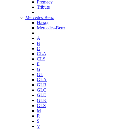
Premacy
Tribute
Mercedes-Benz
Назад
Mercedes-Benz
A
B
C
CLA
CLS
E
G
GL
GLA
GLB
GLC
GLE
GLK
GLS
M
R
S
V