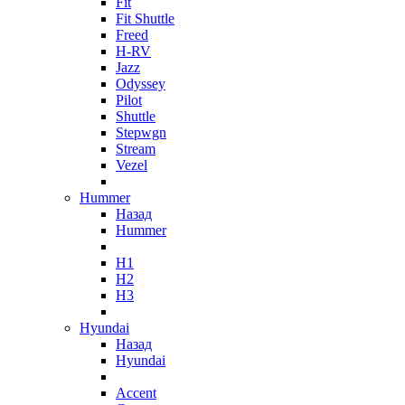
Fit
Fit Shuttle
Freed
H-RV
Jazz
Odyssey
Pilot
Shuttle
Stepwgn
Stream
Vezel
Hummer
Назад
Hummer
H1
H2
H3
Hyundai
Назад
Hyundai
Accent