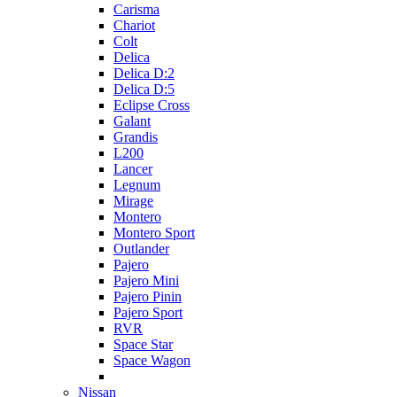
Carisma
Chariot
Colt
Delica
Delica D:2
Delica D:5
Eclipse Cross
Galant
Grandis
L200
Lancer
Legnum
Mirage
Montero
Montero Sport
Outlander
Pajero
Pajero Mini
Pajero Pinin
Pajero Sport
RVR
Space Star
Space Wagon
Nissan