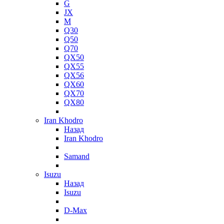
G
JX
M
Q30
Q50
Q70
QX50
QX55
QX56
QX60
QX70
QX80
Iran Khodro
Назад
Iran Khodro
Samand
Isuzu
Назад
Isuzu
D-Max