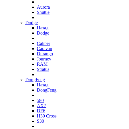
Aurora
Shuttle
Dodge
Назад
Dodge
Caliber
Caravan
Durango
Journey
RAM
Stratus
DongFeng
Назад
DongFeng
580
AX7
DF6
H30 Cross
S30