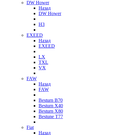
DW Hower
Назад
DW Hower
H3
EXEED
Назад
EXEED
LX
TXL
VX
FAW
Назад
FAW
Besturn B70
Besturn X40
Besturn X80
Bestune T77
Fiat
Назад