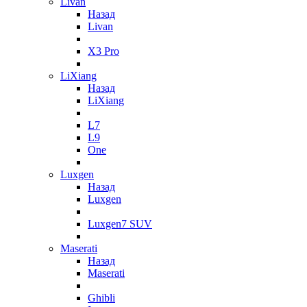
Livan
Назад
Livan
X3 Pro
LiXiang
Назад
LiXiang
L7
L9
One
Luxgen
Назад
Luxgen
Luxgen7 SUV
Maserati
Назад
Maserati
Ghibli