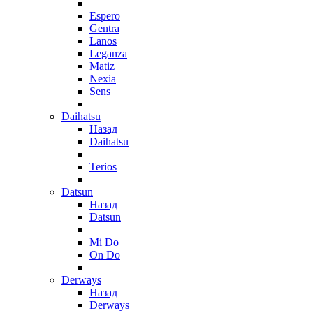
Espero
Gentra
Lanos
Leganza
Matiz
Nexia
Sens
Daihatsu
Назад
Daihatsu
Terios
Datsun
Назад
Datsun
Mi Do
On Do
Derways
Назад
Derways