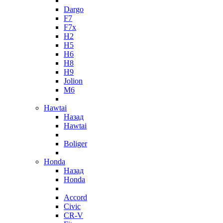
Dargo
F7
F7x
H2
H5
H6
H8
H9
Jolion
M6
Hawtai
Назад
Hawtai
Boliger
Honda
Назад
Honda
Accord
Civic
CR-V