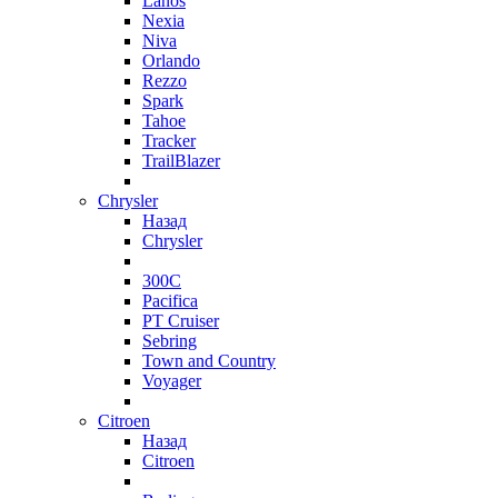
Lanos
Nexia
Niva
Orlando
Rezzo
Spark
Tahoe
Tracker
TrailBlazer
Chrysler
Назад
Chrysler
300C
Pacifica
PT Cruiser
Sebring
Town and Country
Voyager
Citroen
Назад
Citroen