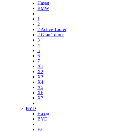
Назад
BMW
1
2
2 Active Tourer
2 Gran Tourer
3
4
5
6
7
X1
X2
X3
X4
X5
X6
X7
BYD
Назад
BYD
F3