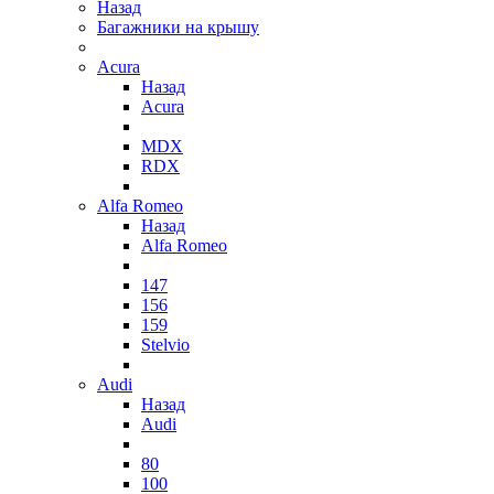
Назад
Багажники на крышу
Acura
Назад
Acura
MDX
RDX
Alfa Romeo
Назад
Alfa Romeo
147
156
159
Stelvio
Audi
Назад
Audi
80
100