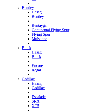
Bentley
Назад
Bentley
Bentayga
Continental Flying Spur
Flying Spur
Mulsanne
Buick
Назад
Buick
Encore
Regal
Cadillac
Назад
Cadillac
Escalade
SRX
XT5