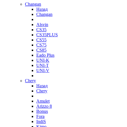
Changan
Назад
Changan
Alsvin
CS35
CS35PLUS
CS55
CS75
CS85
Eado Plus
UNI-K
UNI-T
UNI-V
Chery
Назад
Chery
Amulet
Arizzo 8
Bonus
Fora
IndiS
Kimo