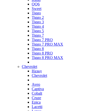
QQ6
Sweet
Tiggo
Tiggo 2
Tiggo 3
Tiggo 4
Tiggo 5
Tiggo 7
Tiggo 7 PRO
Tiggo 7 PRO MAX
Tiggo 8
Tiggo 8 PRO
Tiggo 8 PRO MAX
Chevrolet
Назад
Chevrolet
Aveo
Captiva
Cobalt
Cruze
Epica
Lacetti