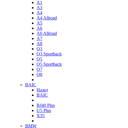
A1
A3
A4
A4 Allroad
A5
A6
A6 Allroad
A7
A8
Q3
Q3 Sportback
Q5
Q5 Sportback
Q7
Q8
BAIC
Назад
BAIC
BJ40 Plus
U5 Plus
X35
BMW