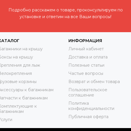
Подробно расскажем о товаре, проконсультируем по
установке и ответим на все Ваши вопросы!
КАТАЛОГ
ИНФОРМАЦИЯ
Багажники на крышу
Личный кабинет
Боксы на крышу
Доставка и оплата
Крепления для лыж
Полезные статьи
Велокрепления
Частые вопросы
Грузовые корзины
Возврат и обмен товара
Аксессуары к багажникам
Пользовательское
соглашение
Запчасти к багажникам
Политика
Комплектующие к
конфиденциальности
багажникам
Публичная оферта
Услуги