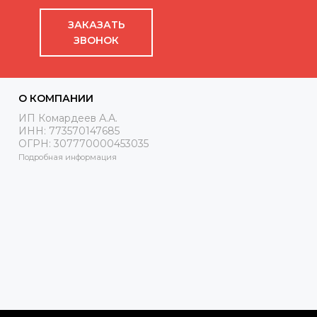
ЗАКАЗАТЬ
ЗВОНОК
О КОМПАНИИ
ИП Комардеев А.А.
ИНН: 773570147685
ОГРН: 307770000453035
Подробная информация