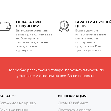
ОПЛАТА ПРИ
ГАРАНТИЯ ЛУЧШЕ
ПОЛУЧЕНИИ
ЦЕНЫ
Вы можете оплатить
Если в другом
заказ при получении в
интернет-магазине
любом пункте
цена ниже, мы
самовывоза, а также
постараемся
при доставке
предложить Вам
курьером.
лучшие условия.
Подробно расскажем о товаре, проконсультируем по
установке и ответим на все Ваши вопросы!
КАТАЛОГ
ИНФОРМАЦИЯ
Багажники на крышу
Личный кабинет
Боксы на крышу
Доставка и оплата