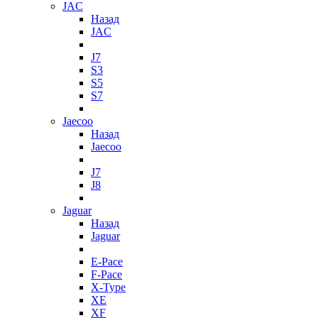
JAC
Назад
JAC
J7
S3
S5
S7
Jaecoo
Назад
Jaecoo
J7
J8
Jaguar
Назад
Jaguar
E-Pace
F-Pace
X-Type
XE
XF