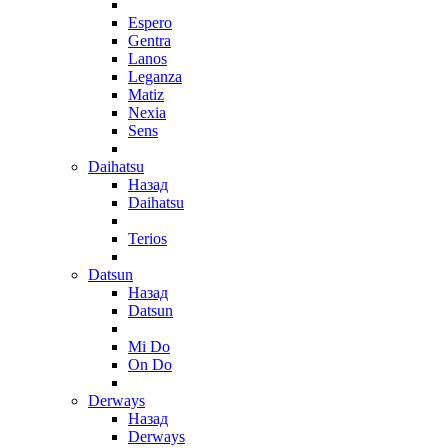
Espero
Gentra
Lanos
Leganza
Matiz
Nexia
Sens
Daihatsu
Назад
Daihatsu
Terios
Datsun
Назад
Datsun
Mi Do
On Do
Derways
Назад
Derways