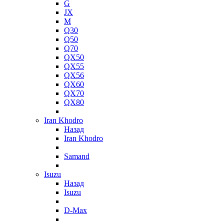
G
JX
M
Q30
Q50
Q70
QX50
QX55
QX56
QX60
QX70
QX80
Iran Khodro
Назад
Iran Khodro
Samand
Isuzu
Назад
Isuzu
D-Max