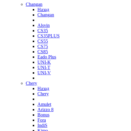
Changan
Назад
Changan
Alsvin
CS35
CS35PLUS
CS55
CS75
CS85
Eado Plus
UNI-K
UNI-T
UNI-V
Chery
Назад
Chery
Amulet
Arizzo 8
Bonus
Fora
IndiS
Kimo