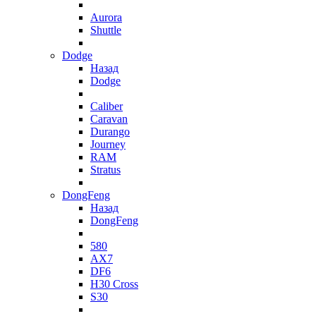
Aurora
Shuttle
Dodge
Назад
Dodge
Caliber
Caravan
Durango
Journey
RAM
Stratus
DongFeng
Назад
DongFeng
580
AX7
DF6
H30 Cross
S30