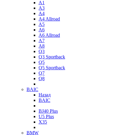
A1
A3
A4
A4 Allroad
A5
A6
A6 Allroad
A7
A8
Q3
Q3 Sportback
Q5
Q5 Sportback
Q7
Q8
BAIC
Назад
BAIC
BJ40 Plus
U5 Plus
X35
BMW