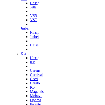
Назад
Jetta
VS5
VS7
Jinbei
Назад
Jinbei
Haise
Kia
Назад
Kia
Carens
Carnival
Ceed
Cerato
K5
Magentis
Mohave
Optima
Picanto