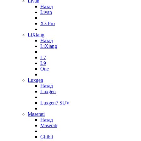
Livan
Назад
Livan
X3 Pro
LiXiang
Назад
LiXiang
L7
L9
One
Luxgen
Назад
Luxgen
Luxgen7 SUV
Maserati
Назад
Maserati
Ghibli