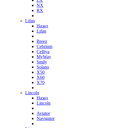
LX
NX
RX
Lifan
Назад
Lifan
Breez
Cebrium
Celliya
MyWay
Smily
Solano
X50
X60
X70
Lincoln
Назад
Lincoln
Aviator
Navigator