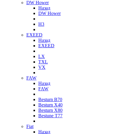
DW Hower
Назад
DW Hower
H3
EXEED
Назад
EXEED
LX
TXL
VX
FAW
Назад
FAW
Besturn B70
Besturn X40
Besturn X80
Bestune T77
Fiat
Назад