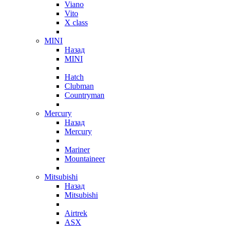
Viano
Vito
X class
MINI
Назад
MINI
Hatch
Clubman
Countryman
Mercury
Назад
Mercury
Mariner
Mountaineer
Mitsubishi
Назад
Mitsubishi
Airtrek
ASX