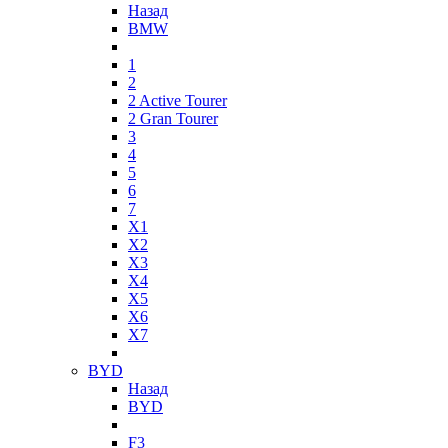
Назад
BMW
1
2
2 Active Tourer
2 Gran Tourer
3
4
5
6
7
X1
X2
X3
X4
X5
X6
X7
BYD
Назад
BYD
F3