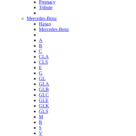
Premacy
Tribute
Mercedes-Benz
Назад
Mercedes-Benz
A
B
C
CLA
CLS
E
G
GL
GLA
GLB
GLC
GLE
GLK
GLS
M
R
S
V