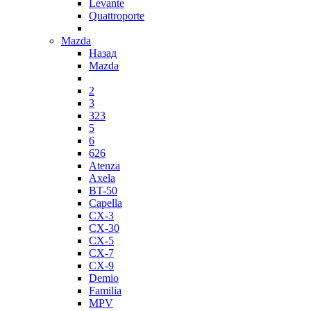
Levante
Quattroporte
Mazda
Назад
Mazda
2
3
323
5
6
626
Atenza
Axela
BT-50
Capella
CX-3
CX-30
CX-5
CX-7
CX-9
Demio
Familia
MPV