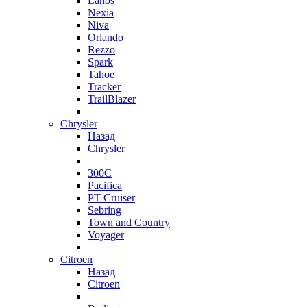
Lanos
Nexia
Niva
Orlando
Rezzo
Spark
Tahoe
Tracker
TrailBlazer
Chrysler
Назад
Chrysler
300C
Pacifica
PT Cruiser
Sebring
Town and Country
Voyager
Citroen
Назад
Citroen