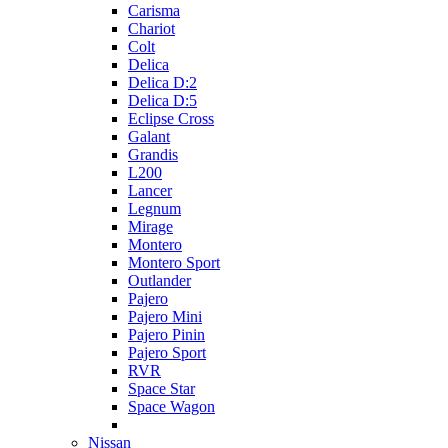
Carisma
Chariot
Colt
Delica
Delica D:2
Delica D:5
Eclipse Cross
Galant
Grandis
L200
Lancer
Legnum
Mirage
Montero
Montero Sport
Outlander
Pajero
Pajero Mini
Pajero Pinin
Pajero Sport
RVR
Space Star
Space Wagon
Nissan