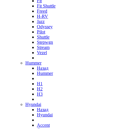
Fit
Fit Shuttle
Freed
H-RV
Jazz
Odyssey
Pilot
Shuttle
Stepwgn
Stream
Vezel
Hummer
Назад
Hummer
H1
H2
H3
Hyundai
Назад
Hyundai
Accent