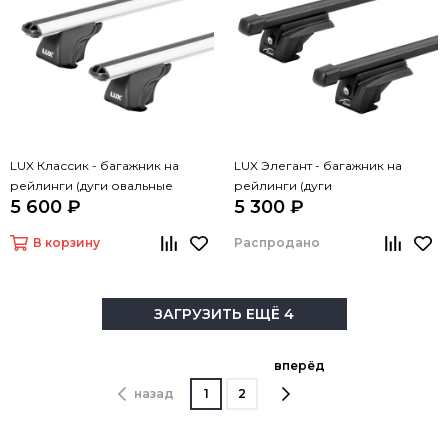
LUX Классик - багажник на
LUX Элегант - багажник на
рейлинги (дуги овальные
рейлинги (дуги
5 600 ₽
5 300 ₽
серые, 1,3м)
прямоугольные черные, 1,3м)
В корзину
Распродано
ЗАГРУЗИТЬ ЕЩЁ 4
вперёд
назад
1
2