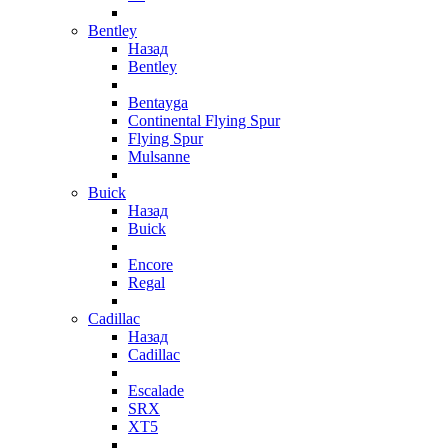
Bentley
Назад
Bentley
Bentayga
Continental Flying Spur
Flying Spur
Mulsanne
Buick
Назад
Buick
Encore
Regal
Cadillac
Назад
Cadillac
Escalade
SRX
XT5