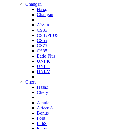
Changan
Назад
Changan
Alsvin
CS35
CS35PLUS
CS55
CS75
CS85
Eado Plus
UNI-K
UNI-T
UNI-V
Chery
Назад
Chery
Amulet
Arizzo 8
Bonus
Fora
IndiS
Kimo