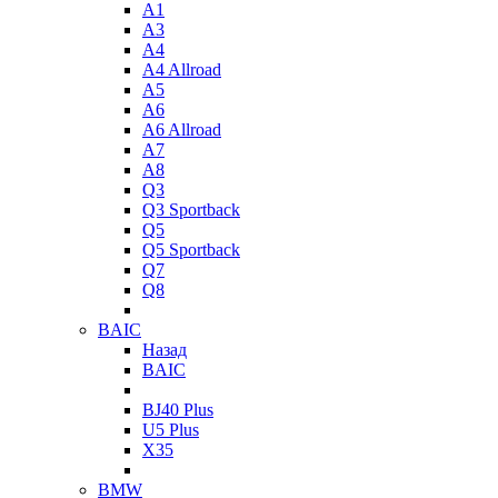
A1
A3
A4
A4 Allroad
A5
A6
A6 Allroad
A7
A8
Q3
Q3 Sportback
Q5
Q5 Sportback
Q7
Q8
BAIC
Назад
BAIC
BJ40 Plus
U5 Plus
X35
BMW