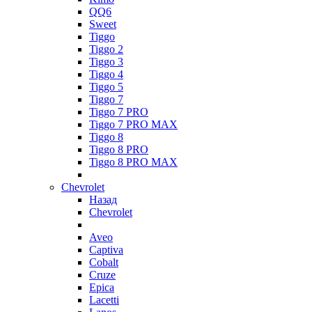
QQ6
Sweet
Tiggo
Tiggo 2
Tiggo 3
Tiggo 4
Tiggo 5
Tiggo 7
Tiggo 7 PRO
Tiggo 7 PRO MAX
Tiggo 8
Tiggo 8 PRO
Tiggo 8 PRO MAX
Chevrolet
Назад
Chevrolet
Aveo
Captiva
Cobalt
Cruze
Epica
Lacetti