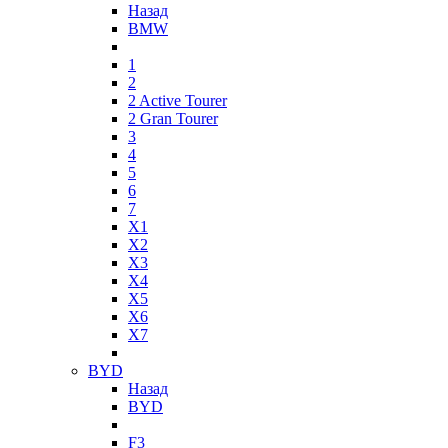
Назад
BMW
1
2
2 Active Tourer
2 Gran Tourer
3
4
5
6
7
X1
X2
X3
X4
X5
X6
X7
BYD
Назад
BYD
F3