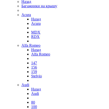
Назад
Багажники на крышу
Acura
Назад
Acura
MDX
RDX
Alfa Romeo
Назад
Alfa Romeo
147
156
159
Stelvio
Audi
Назад
Audi
80
100