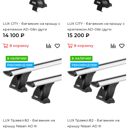
LUX CITY - багажник на крышу с
LUX CITY - багажник на крышу с
крепежом AD-06n (дуги
крепежом AD-06n (дуги
14 100 ₽
15 200 ₽
крыловидные серые, 1,05м)
крыловидные черные 1,05м)
В корзину
В корзину
В НАЛИЧИИ
В НАЛИЧИИ
РЕКОМЕНДУЕМ!
РЕКОМЕНДУЕМ!
LUX Трэвел 82 - багажник на
LUX Трэвел 82 - багажник на
крышу Nissan AD III
крышу Nissan AD III