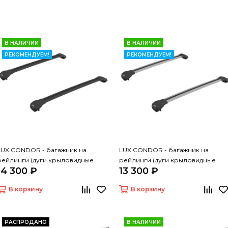
В НАЛИЧИИ
В НАЛИЧИИ
РЕКОМЕНДУЕМ!
РЕКОМЕНДУЕМ!
LUX CONDOR - багажник на
LUX CONDOR - багажник на
рейлинги (дуги крыловидные
рейлинги (дуги крыловидные
14 300 ₽
13 300 ₽
черные 110 см)
серые 110 см)
В корзину
В корзину
РАСПРОДАНО
В НАЛИЧИИ