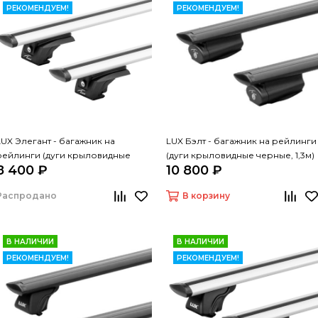
РЕКОМЕНДУЕМ!
РЕКОМЕНДУЕМ!
LUX Элегант - багажник на
LUX Бэлт - багажник на рейлинги
рейлинги (дуги крыловидные
(дуги крыловидные черные, 1,3м)
8 400 ₽
10 800 ₽
серые, 1,3м)
Распродано
В корзину
В НАЛИЧИИ
В НАЛИЧИИ
РЕКОМЕНДУЕМ!
РЕКОМЕНДУЕМ!