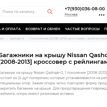
+7(930)036-08-00
Москва
 И ОПЛАТА
ВОЗВРАТ И ОБМЕН
ЧАСТЫЕ ВОПРОСЫ
П
san
Qashqai+2
1 поколение [2008-2013] кроссовер с рейлингами
Багажники на крышу Nissan Qashq
[2008-2013] кроссовер с рейлинга
Багажник на крышу Nissan Qashqai+2, 1 поколение [2008-2013
состоит из 2х дуг-поперечин, которые устанавливаются на р
специальных опор. Зажим опоры четко повторяет форму прод
закрепить багажник на крыше. Для предотвращения поврежд
рейлинга, опоры имеют резиновые вставки.