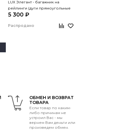
LUX Элегант - багажник на
рейлинги (дуги прямоугольные
5 300 ₽
черные, 1,3м)
Распродано
Й
ОБМЕН И ВОЗВРАТ
ТОВАРА
Если товар по каким-
либо причинам не
устроил Вас - мы
вернем Вам деньги или
произведем обмен.