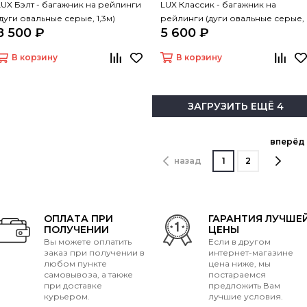
LUX Бэлт - багажник на рейлинги
LUX Классик - багажник на
(дуги овальные серые, 1,3м)
рейлинги (дуги овальные серые,
8 500 ₽
5 600 ₽
1,3м)
В корзину
В корзину
ЗАГРУЗИТЬ ЕЩЁ 4
вперёд
назад
1
2
ОПЛАТА ПРИ
ГАРАНТИЯ ЛУЧШЕ
ПОЛУЧЕНИИ
ЦЕНЫ
Вы можете оплатить
Если в другом
заказ при получении в
интернет-магазине
любом пункте
цена ниже, мы
самовывоза, а также
постараемся
при доставке
предложить Вам
курьером.
лучшие условия.