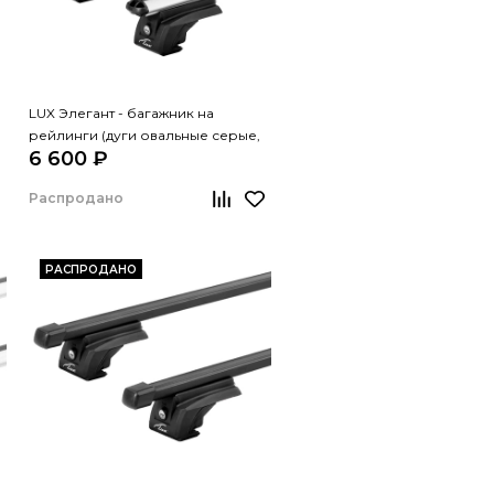
LUX Элегант - багажник на
рейлинги (дуги овальные серые,
6 600 ₽
1,3м)
Распродано
РАСПРОДАНО