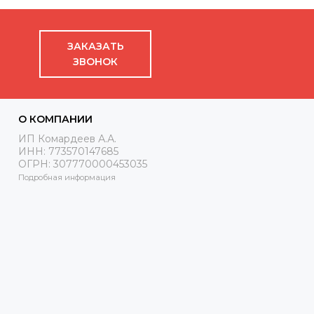
ЗАКАЗАТЬ
ЗВОНОК
О КОМПАНИИ
ИП Комардеев А.А.
ИНН: 773570147685
ОГРН: 307770000453035
Подробная информация