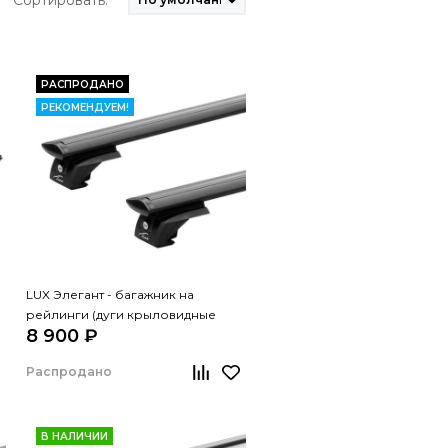
Сортировать:
РАСПРОДАНО
РЕКОМЕНДУЕМ!
LUX Элегант - багажник на
рейлинги (дуги крыловидные
8 900 ₽
черные, 1,3м)
Распродано
В НАЛИЧИИ