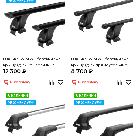
РЕКОМЕНДУЕМ!
LUX БК3 Solio15n - багажник на
LUX БК3 Solio15n - багажник на
крышу (дуги крыловидные
крышу (дуги прямоугольные
12 300 ₽
8 700 ₽
черные 130 см)
черные 130 см)
В корзину
В корзину
В НАЛИЧИИ
В НАЛИЧИИ
РЕКОМЕНДУЕМ!
РЕКОМЕНДУЕМ!