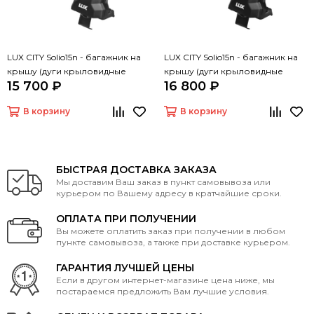
LUX CITY Solio15n - багажник на
LUX CITY Solio15n - багажник на
крышу (дуги крыловидные
крышу (дуги крыловидные
15 700 ₽
16 800 ₽
серые 130 см)
черные 130 см)
В корзину
В корзину
БЫСТРАЯ ДОСТАВКА ЗАКАЗА
Мы доставим Ваш заказ в пункт самовывоза или
курьером по Вашему адресу в кратчайшие сроки.
ОПЛАТА ПРИ ПОЛУЧЕНИИ
Вы можете оплатить заказ при получении в любом
пункте самовывоза, а также при доставке курьером.
ГАРАНТИЯ ЛУЧШЕЙ ЦЕНЫ
Если в другом интернет-магазине цена ниже, мы
постараемся предложить Вам лучшие условия.