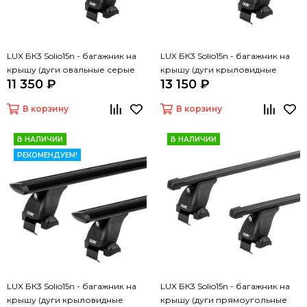
LUX БК3 Solio15n - багажник на
LUX БК3 Solio15n - багажник на
крышу (дуги овальные серые
крышу (дуги крыловидные
11 350 ₽
13 150 ₽
130 см, с замком)
серые 130 см, с замком)
В корзину
В корзину
В НАЛИЧИИ
В НАЛИЧИИ
РЕКОМЕНДУЕМ!
LUX БК3 Solio15n - багажник на
LUX БК3 Solio15n - багажник на
крышу (дуги крыловидные
крышу (дуги прямоугольные