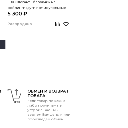
LUX Элегант - багажник на
рейлинги (дуги прямоугольные
5 300 ₽
черные, 1,2м)
Распродано
Й
ОБМЕН И ВОЗВРАТ
ТОВАРА
Если товар по каким-
либо причинам не
устроил Вас - мы
вернем Вам деньги или
произведем обмен.