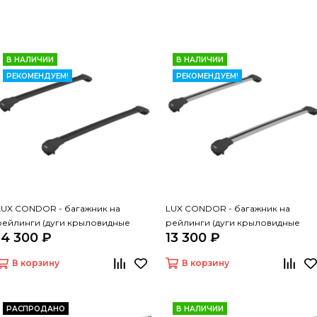
В НАЛИЧИИ
В НАЛИЧИИ
РЕКОМЕНДУЕМ!
РЕКОМЕНДУЕМ!
LUX CONDOR - багажник на
LUX CONDOR - багажник на
рейлинги (дуги крыловидные
рейлинги (дуги крыловидные
14 300 ₽
13 300 ₽
черные 110 см)
серые 110 см)
В корзину
В корзину
РАСПРОДАНО
В НАЛИЧИИ