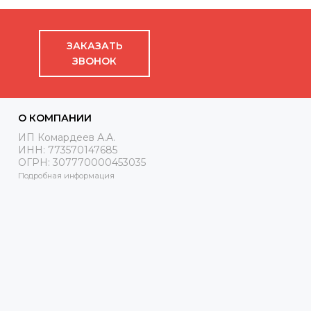
ЗАКАЗАТЬ
ЗВОНОК
О КОМПАНИИ
ИП Комардеев А.А.
ИНН: 773570147685
ОГРН: 307770000453035
Подробная информация