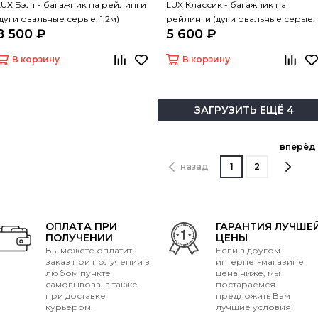
LUX Бэлт - багажник на рейлинги
LUX Классик - багажник на
(дуги овальные серые, 1,2м)
рейлинги (дуги овальные серые,
8 500 ₽
5 600 ₽
1,2м)
В корзину
В корзину
ЗАГРУЗИТЬ ЕЩЁ 4
вперёд
назад
1
2
ОПЛАТА ПРИ
ГАРАНТИЯ ЛУЧШЕ
ПОЛУЧЕНИИ
ЦЕНЫ
Вы можете оплатить
Если в другом
заказ при получении в
интернет-магазине
любом пункте
цена ниже, мы
самовывоза, а также
постараемся
при доставке
предложить Вам
курьером.
лучшие условия.