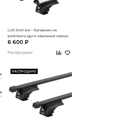
LUX Элегант - багажник на
рейлинги (дуги овальные серые,
6 600 ₽
1,2м)
Распродано
РАСПРОДАНО