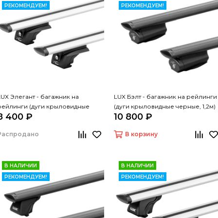
РЕКОМЕНДУЕМ!
РЕКОМЕНДУЕМ!
LUX Элегант - багажник на
LUX Бэлт - багажник на рейлинги
рейлинги (дуги крыловидные
(дуги крыловидные черные, 1,2м)
8 400 ₽
10 800 ₽
серые, 1,2м)
Распродано
В корзину
В НАЛИЧИИ
В НАЛИЧИИ
РЕКОМЕНДУЕМ!
РЕКОМЕНДУЕМ!