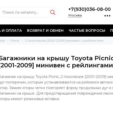
+7(930)036-08-00
Москва
 И ОПЛАТА
ВОЗВРАТ И ОБМЕН
ЧАСТЫЕ ВОПРОСЫ
П
yota
Picnic
2 поколение [2001-2009] минивен с рейлингами
Багажники на крышу Toyota Picnic
[2001-2009] минивен с рейлингами
Багажник на крышу Toyota Picnic, 2 поколение [2001-2009] ми
дуг-поперечин, которые устанавливаются на рейлинги автом
опор. Зажим опоры четко повторяет форму продольных дуг и
багажник на крыше. Для предотвращения повреждения лакок
опоры имеют резиновые вставки.