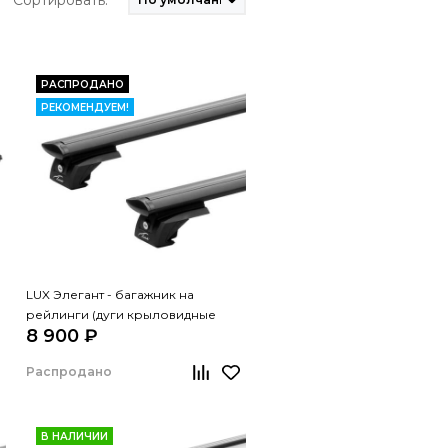
Сортировать:
РАСПРОДАНО
РЕКОМЕНДУЕМ!
LUX Элегант - багажник на
рейлинги (дуги крыловидные
8 900 ₽
черные, 1,2м)
Распродано
В НАЛИЧИИ